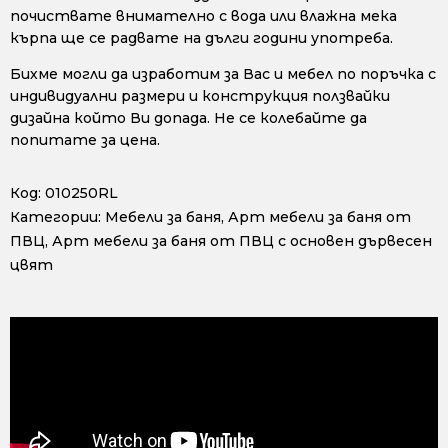
почиствате внимателно с вода или влажна мека
кърпа ще се радвате на дълги години употреба.
Бихме могли да изработим за Вас и мебел по поръчка с
индивидуални размери и конструкция ползвайки
дизайна който Ви допада. Не се колебайте да
попитате за цена.
Код:
010250RL
Категории:
Мебели за баня
,
Арт мебели за баня от
ПВЦ
,
Арт мебели за баня от ПВЦ с основен дървесен
цвят