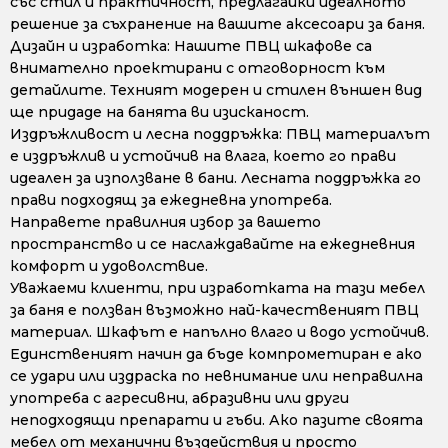
със стил и практичност, предлагайки идеалното
решение за съхранение на вашите аксесоари за баня.
Дизайн и изработка: Нашите ПВЦ шкафове са
внимателно проектирани с отговорност към
детайлите. Техният модерен и стилен външен вид
ще придаде на банята ви изисканост.
Издръжливост и лесна поддръжка: ПВЦ материалът
е издръжлив и устойчив на влага, което го прави
идеален за използване в бани. Лесната поддръжка го
прави подходящ за ежедневна употреба.
Направете правилния избор за вашето
пространство и се наслаждавайте на ежедневния
комфорт и удоволствие.
Уважаеми клиенти, при изработката на тази мебел
за баня е ползван възможно най-качественият ПВЦ
материал. Шкафът е напълно влаго и водо устойчив.
Единственият начин да бъде компрометиран е ако
се удари или издраска по невнимание или неправилна
употреба с агресивни, абразивни или други
неподходящи препарати и гъби. Ако пазите своята
мебел от механични въздействия и просто