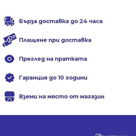
612.53 €.
444.31 €.
612.53 €.
444.31 €.
Бърза доставка до 24 часа
Плащене при доставка
Преглед на пратката
Гаранция до 10 години
Вземи на място от магазин