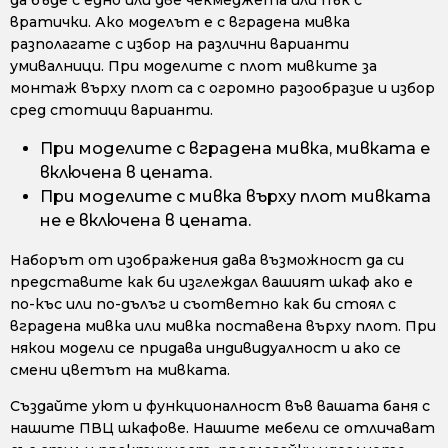
да бъде с едно или две чекмеджета или пък с
вратички. Ако моделът е с вградена мивка
разполагате с избор на различни варианти
умивалници. При моделите с плот мивките за
монтаж върху плот са с огромно разообразие и избор
сред стотици варианти.
При моделите с вградена мивка, мивката е
включена в цената.
При моделите с мивка върху плот мивката
не е включена в цената.
Наборът от изображения дава възможност да си
представите как би изглеждал вашият шкаф ако е
по-къс или по-дълъг и съответно как би стоял с
вградена мивка или мивка поставена върху плот. При
някои модели се придава индивидуалност и ако се
смени цветът на мивката.
Създайте уют и функционалност във вашата баня с
нашите ПВЦ шкафове. Нашите мебели се отличават