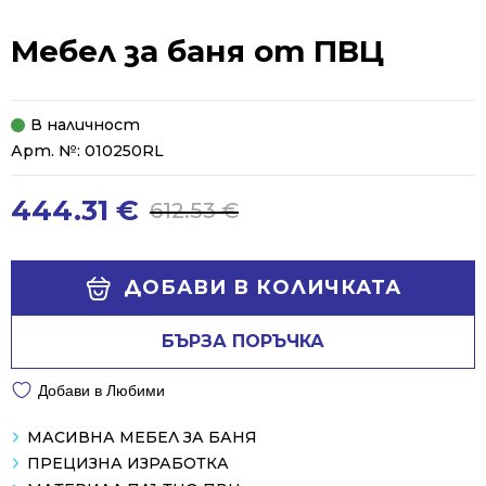
Мебел за баня от ПВЦ
В наличност
Арт. №:
010250RL
444.31
€
612.53
€
Original
Current
price
price
was:
is:
Alternative:
ДОБАВИ В КОЛИЧКАТА
612.53 €.
444.31 €.
БЪРЗА ПОРЪЧКА
Добави в Любими
МАСИВНА МЕБЕЛ ЗА БАНЯ
ПРЕЦИЗНА ИЗРАБОТКА