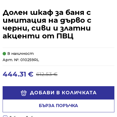
Долен шкаф за баня с
имитация на дърво с
черни, сиви и златни
акценти от ПВЦ
В наличност
Арт. №:
010259RL
444.31
€
612.53
€
Original
Current
price
price
was:
is:
Alternative:
ДОБАВИ В КОЛИЧКАТА
612.53 €.
444.31 €.
БЪРЗА ПОРЪЧКА