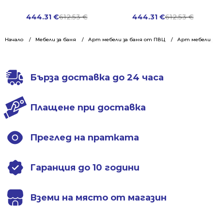
Original
Current
Original
Current
444.31
€
612.53
€
444.31
€
612.53
€
price
price
price
price
was:
is:
was:
is:
Начало
Мебели за баня
Арт мебели за баня от ПВЦ
Арт мебели за
612.53 €.
444.31 €.
612.53 €.
444.31 €.
Бърза доставка до 24 часа
Плащене при доставка
Преглед на пратката
Гаранция до 10 години
Вземи на място от магазин