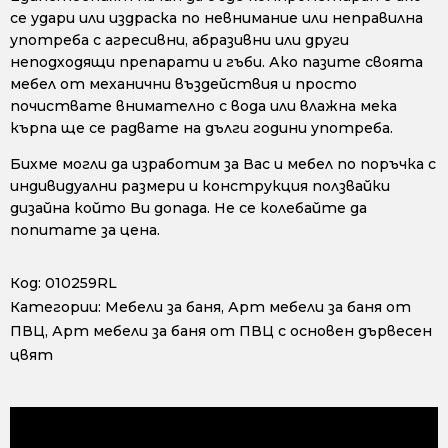
се удари или издраска по невнимание или неправилна
употреба с агресивни, абразивни или други
неподходящи препарати и гъби. Ако пазите своята
мебел от механични въздействия и просто
почиствате внимателно с вода или влажна мека
кърпа ще се радвате на дълги години употреба.
Бихме могли да изработим за Вас и мебел по поръчка с
индивидуални размери и конструкция ползвайки
дизайна който Ви допада. Не се колебайте да
попитате за цена.
Код:
010259RL
Категории:
Мебели за баня
,
Арт мебели за баня от
ПВЦ
,
Арт мебели за баня от ПВЦ с основен дървесен
цвят