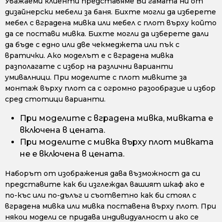
Уважаеми клиенти представяме Ви гамата ни от
дизайнерски мебели за баня. Бихте могли да изберете
мебел с вградена мивка или мебел с плот върху който
да се постави мивка. Бихте могли да изберете дали
да бъде с едно или две чекмеджета или пък с
вратички. Ако моделът е с вградена мивка
разполагате с избор на различни варианти
умивалници. При моделите с плот мивките за
монтаж върху плот са с огромно разообразие и избор
сред стотици варианти.
При моделите с вградена мивка, мивката е
включена в цената.
При моделите с мивка върху плот мивката
не е включена в цената.
Наборът от изображения дава възможност да си
представите как би изглеждал вашият шкаф ако е
по-къс или по-дълъг и съответно как би стоял с
вградена мивка или мивка поставена върху плот. При
някои модели се придава индивидуалност и ако се