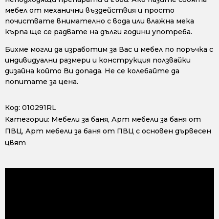
мебел от механични въздействия и просто
почиствате внимателно с вода или влажна мека
кърпа ще се радвате на дълги години употреба.
Бихме могли да изработим за Вас и мебел по поръчка с
индивидуални размери и конструкция ползвайки
дизайна който Ви допада. Не се колебайте да
попитате за цена.
Код:
010291RL
Категории:
Мебели за баня
,
Арт мебели за баня от
ПВЦ
,
Арт мебели за баня от ПВЦ с основен дървесен
цвят