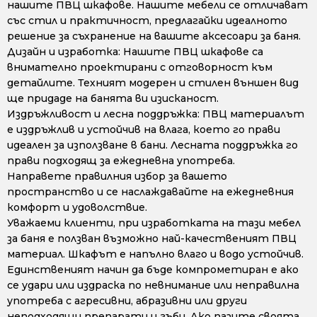
нашите ПВЦ шкафове. Нашите мебели се отличават
със стил и практичност, предлагайки идеалното
решение за съхранение на вашите аксесоари за баня.
Дизайн и изработка: Нашите ПВЦ шкафове са
внимателно проектирани с отговорност към
детайлите. Техният модерен и стилен външен вид
ще придаде на банята ви изисканост.
Издръжливост и лесна поддръжка: ПВЦ материалът
е издръжлив и устойчив на влага, което го прави
идеален за използване в бани. Лесната поддръжка го
прави подходящ за ежедневна употреба.
Направете правилния избор за вашето
пространство и се наслаждавайте на ежедневния
комфорт и удоволствие.
Уважаеми клиенти, при изработката на тази мебел
за баня е ползван възможно най-качественият ПВЦ
материал. Шкафът е напълно влаго и водо устойчив.
Единственият начин да бъде компрометиран е ако
се удари или издраска по невнимание или неправилна
употреба с агресивни, абразивни или други
неподходящи препарати и гъби. Ако пазите своята