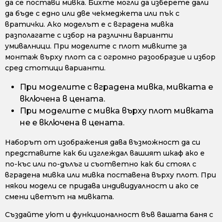
да се постави мивка. Бихте могли да изберете дали
да бъде с едно или две чекмеджета или пък с
вратички. Ако моделът е с вградена мивка
разполагате с избор на различни варианти
умивалници. При моделите с плот мивките за
монтаж върху плот са с огромно разообразие и избор
сред стотици варианти.
При моделите с вградена мивка, мивката е
включена в цената.
При моделите с мивка върху плот мивката
не е включена в цената.
Наборът от изображения дава възможност да си
представите как би изглеждал вашият шкаф ако е
по-къс или по-дълъг и съответно как би стоял с
вградена мивка или мивка поставена върху плот. При
някои модели се придава индивидуалност и ако се
смени цветът на мивката.
Създайте уют и функционалност във вашата баня с