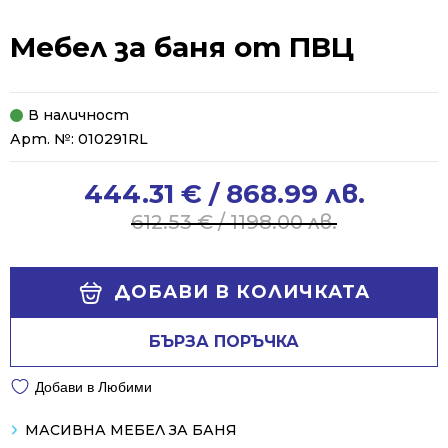
Мебел за баня от ПВЦ
В наличност
Арт. №:
010291RL
444.31
€
/ 868.99 лв.
Original
Current
price
price
612.53
€
/ 1198.00 лв.
was:
is:
612.53 €
444.31 €
Alternative:
/
/
ДОБАВИ В КОЛИЧКАТА
1198.00 лв..
868.99 лв..
БЪРЗА ПОРЪЧКА
Добави в Любими
МАСИВНА МЕБЕЛ ЗА БАНЯ