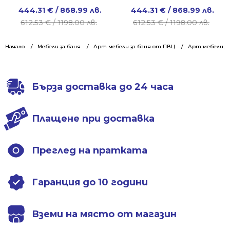
Original
Current
Original
Current
444.31
€
/ 868.99 лв.
444.31
€
/ 868.99 лв.
price
price
price
price
612.53
€
/ 1198.00 лв.
612.53
€
/ 1198.00 лв.
was:
is:
was:
is:
612.53 €
444.31 €
612.53 €
444.31 €
Начало
Мебели за баня
Арт мебели за баня от ПВЦ
Арт мебели за
/
/
/
/
1198.00 лв..
868.99 лв..
1198.00 лв..
868.99 лв..
Бърза доставка до 24 часа
Плащене при доставка
Преглед на пратката
Гаранция до 10 години
Вземи на място от магазин