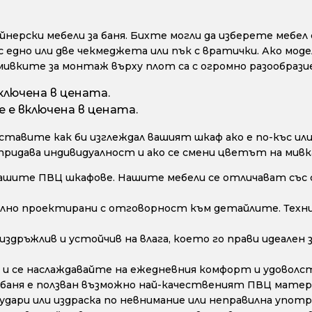
ерски мебели за баня. Бихте могли да изберете мебел с
с едно или две чекмеджета или пък с вратички. Ако моде
мивките за монтаж върху плот са с огромно разообрази
ключена в цената.
 е включена в цената.
тавите как би изглеждал вашият шкаф ако е по-къс или 
 придава индивидуалност и ако се смени цветът на мивк
ашите ПВЦ шкафове. Нашите мебели се отличават със 
лно проектирани с отговорност към детайлите. Техни
дръжлив и устойчив на влага, което го прави идеален з
и се наслаждавайте на ежедневния комфорт и удоволс
 баня е ползван възможно най-качественият ПВЦ матери
дари или издраска по невнимание или неправилна употре