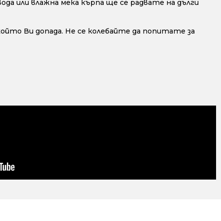
да или влажна мека кърпа ще се радвате на дълги
 който Ви допада. Не се колебайте да попитате за