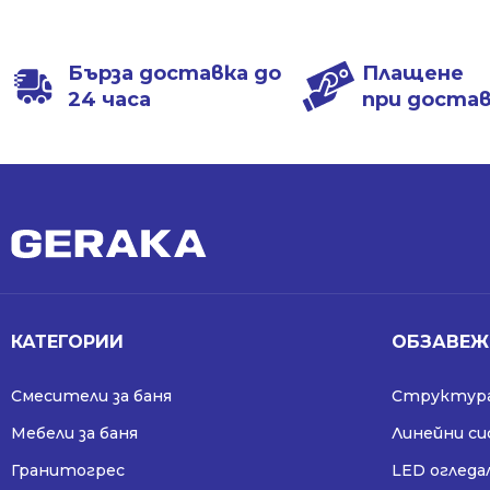
1198.00 лв..
868.99 лв..
1198.00 лв..
868.99 лв..
Бърза доставка до
Плащене
24 часа
при доста
КАТЕГОРИИ
ОБЗАВЕЖ
Смесители за баня
Структура
Мебели за баня
Линейни с
Гранитогрес
LED огледа