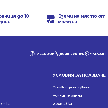
612.53 €
444.31 €
1198.00 лв..
868.99 лв..
/
/
1198.00 лв..
868.99 лв..
ранция до 10
Вземи на място от
дини
магазин
FACEBOOK
0888 200 196
МАГАЗИН
УСЛОВИЯ ЗА ПОЛЗВАНЕ
Условия за ползване
Личните данни
ръжка
Доставка