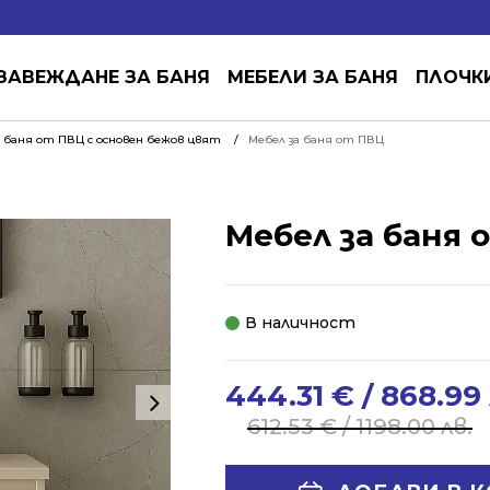
ЗАВЕЖДАНЕ ЗА БАНЯ
МЕБЕЛИ ЗА БАНЯ
ПЛОЧК
 баня от ПВЦ с основен бежов цвят
Мебел за баня от ПВЦ
Мебел за баня 
В наличност
444.31
€
/ 868.99 
Original
Current
price
price
612.53
€
/ 1198.00 лв.
was:
is:
612.53 €
444.31 €
Alternative: