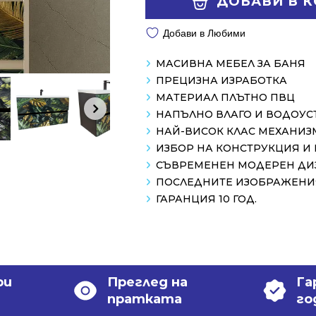
ДОБАВИ В 
/
/
1198.00 лв..
868.99 лв..
Добави в Любими
МАСИВНА МЕБЕЛ ЗА БАНЯ
ПРЕЦИЗНА ИЗРАБОТКА
МАТЕРИАЛ ПЛЪТНО ПВЦ
НАПЪЛНО ВЛАГО И ВОДОУ
НАЙ-ВИСОК КЛАС МЕХАНИЗ
ИЗБОР НА КОНСТРУКЦИЯ И
СЪВРЕМЕНЕН МОДЕРЕН ДИ
ПОСЛЕДНИТЕ ИЗОБРАЖЕНИЯ
ГАРАНЦИЯ 10 ГОД.
ри
Преглед на
Га
пратката
го