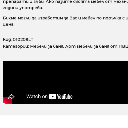
препарати и гъби. Ако пазите своята мебел от механ
години употреба.
Бихме могли да изработим за Вас и мебел по поръчка с
цена.
Код:
010209LT
Категории:
Мебели за баня
,
Арт мебели за баня от ПВ