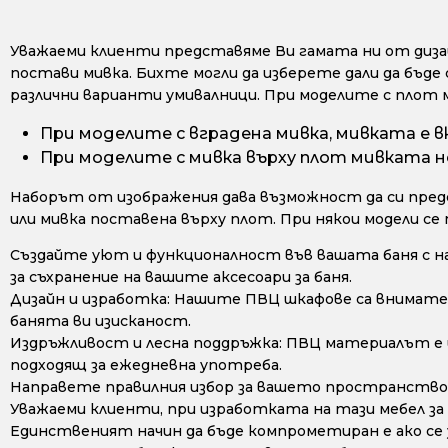
Уважаеми клиенти представяме Ви гамата ни от дизайн
постави мивка. Бихте могли да изберете дали да бъде 
различни варианти умивалници. При моделите с плот 
При моделите с вградена мивка, мивката е в
При моделите с мивка върху плот мивката не
Наборът от изображения дава възможност да си предс
или мивка поставена върху плот. При някои модели се
Създайте уют и функционалност във вашата баня с н
за съхранение на вашите аксесоари за баня.
Дизайн и изработка: Нашите ПВЦ шкафове са внимате
банята ви изисканост.
Издръжливост и лесна поддръжка: ПВЦ материалът е из
подходящ за ежедневна употреба.
Направете правилния избор за вашето пространство 
Уважаеми клиенти, при изработката на тази мебел за
Единственият начин да бъде компрометиран е ако се у