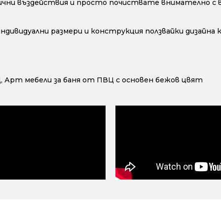
ични въздействия и просто почиствате внимателно с во
 индивидуални размери и конструкция ползвайки дизайна
Ц
,
Арт мебели за баня от ПВЦ с основен бежов цвят