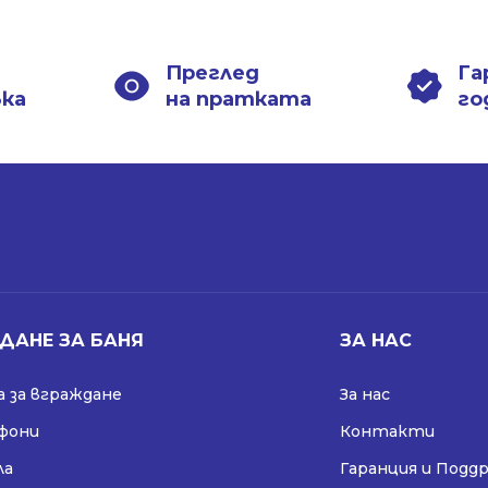
1198.00 лв..
868.99 лв..
1198.00 лв..
868.99 лв..
Преглед
Га
вка
на пратката
го
ДАНЕ ЗА БАНЯ
ЗА НАС
 за вграждане
За нас
ифони
Контакти
ла
Гаранция и Подд