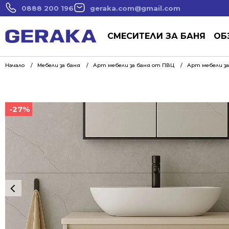
0888 200 196
geraka.com@gmail.com
СМЕСИТЕЛИ ЗА БАНЯ
ОБ
Начало
Мебели за баня
Арт мебели за баня от ПВЦ
Арт мебели за
-27%
-27%