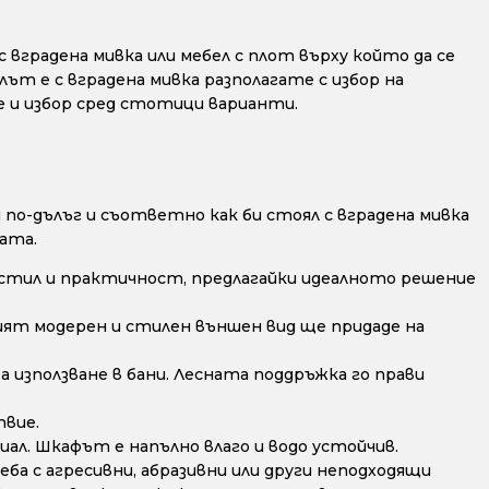
 вградена мивка или мебел с плот върху който да се
лът е с вградена мивка разполагате с избор на
е и избор сред стотици варианти.
по-дълъг и съответно как би стоял с вградена мивка
ата.
стил и практичност, предлагайки идеалното решение
ят модерен и стилен външен вид ще придаде на
а използване в бани. Лесната поддръжка го прави
твие.
ал. Шкафът е напълно влаго и водо устойчив.
ба с агресивни, абразивни или други неподходящи