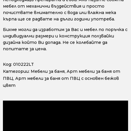
мебел от механични въздействия и просто
почиствате внимателно с вода или влажна мека
кърпа ще се радвате на дълги години употреба.
Бихме могли да изработим за Вас и мебел по поръчка с
индивидуални размери и конструкция ползвайки
дизайна който Ви допада. Не се колебайте да
попитате за цена.
Код:
010222LT
Категории:
Мебели за баня
,
Арт мебели за баня от
ПВЦ
,
Арт мебели за баня от ПВЦ с основен бежов
цвят