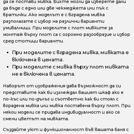
да се постави мивка. Бихте могли да изберете дали
да бъде с едно или две чекмеджета или пък с
вратички. Ако моделът е с вградена мивка
разполагате с избор на различни варианти
умивалници. При моделите с плот мивките за
монтаж върху плот са с огромно разообразие и избор
сред стотици варианти.
При моделите с вградена мивка, мивката е
включена в цената.
При моделите с мивка върху плот мивката
не е включена в цената.
Наборът от изображения дава възможност да си
представите как би изглеждал вашият шкаф ако е
по-къс или по-дълъг и съответно как би стоял с
вградена мивка или мивка поставена върху плот. При
някои модели се придава индивидуалност и ако се
смени цветът на мивката.
Създайте уют и функционалност във вашата баня с