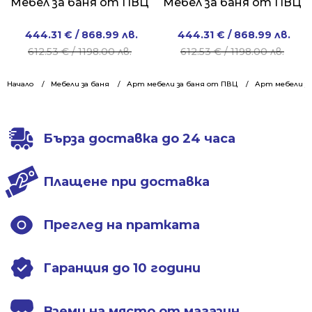
Мебел за баня от ПВЦ
Мебел за баня от ПВЦ
Original
Current
Original
Current
444.31
€
/ 868.99 лв.
444.31
€
/ 868.99 лв.
price
price
price
price
612.53
€
/ 1198.00 лв.
612.53
€
/ 1198.00 лв.
was:
is:
was:
is:
612.53 €
444.31 €
612.53 €
444.31 €
Начало
Мебели за баня
Арт мебели за баня от ПВЦ
Арт мебели за
/
/
/
/
1198.00 лв..
868.99 лв..
1198.00 лв..
868.99 лв..
Бърза доставка до 24 часа
Плащене при доставка
Преглед на пратката
Гаранция до 10 години
Вземи на място от магазин