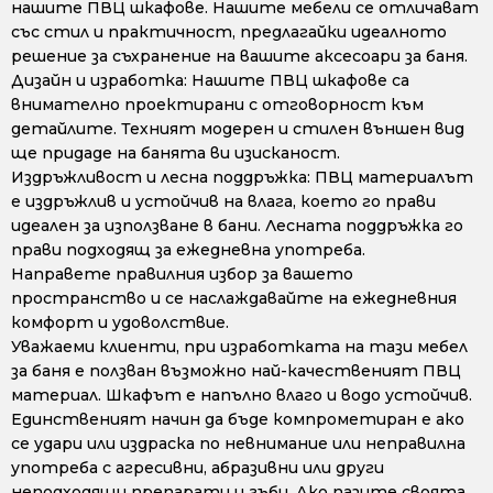
нашите ПВЦ шкафове. Нашите мебели се отличават
със стил и практичност, предлагайки идеалното
решение за съхранение на вашите аксесоари за баня.
Дизайн и изработка: Нашите ПВЦ шкафове са
внимателно проектирани с отговорност към
детайлите. Техният модерен и стилен външен вид
ще придаде на банята ви изисканост.
Издръжливост и лесна поддръжка: ПВЦ материалът
е издръжлив и устойчив на влага, което го прави
идеален за използване в бани. Лесната поддръжка го
прави подходящ за ежедневна употреба.
Направете правилния избор за вашето
пространство и се наслаждавайте на ежедневния
комфорт и удоволствие.
Уважаеми клиенти, при изработката на тази мебел
за баня е ползван възможно най-качественият ПВЦ
материал. Шкафът е напълно влаго и водо устойчив.
Единственият начин да бъде компрометиран е ако
се удари или издраска по невнимание или неправилна
употреба с агресивни, абразивни или други
неподходящи препарати и гъби. Ако пазите своята