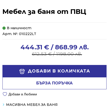
Мебел за баня от ПВЦ
В наличност
Арт. №:
010222LT
444.31
€
/ 868.99 лв.
Original
Current
price
price
612.53
€
/ 1198.00 лв.
was:
is:
612.53 €
444.31 €
Alternative:
/
/
ДОБАВИ В КОЛИЧКАТА
1198.00 лв..
868.99 лв..
БЪРЗА ПОРЪЧКА
Добави в Любими
МАСИВНА МЕБЕЛ ЗА БАНЯ