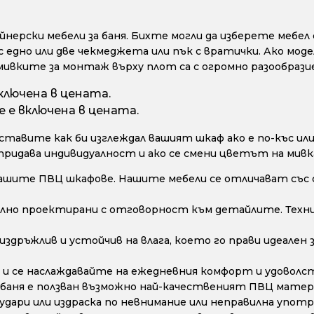
ерски мебели за баня. Бихте могли да изберете мебел с
с едно или две чекмеджета или пък с вратички. Ако моде
мивките за монтаж върху плот са с огромно разообрази
ключена в цената.
 е включена в цената.
тавите как би изглеждал вашият шкаф ако е по-къс или 
 придава индивидуалност и ако се смени цветът на мивк
ашите ПВЦ шкафове. Нашите мебели се отличават със 
лно проектирани с отговорност към детайлите. Техни
дръжлив и устойчив на влага, което го прави идеален з
и се наслаждавайте на ежедневния комфорт и удоволс
 баня е ползван възможно най-качественият ПВЦ матери
дари или издраска по невнимание или неправилна употре