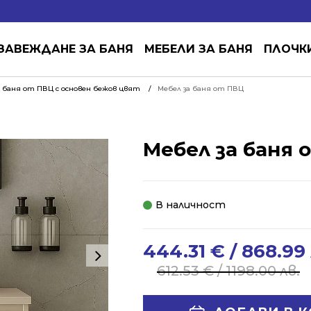
ЗАВЕЖДАНЕ ЗА БАНЯ
МЕБЕЛИ ЗА БАНЯ
ПЛОЧК
 баня от ПВЦ с основен бежов цвят
Мебел за баня от ПВЦ
Мебел за баня 
В наличност
444.31
€
/ 868.99 
Original
Current
price
price
612.53
€
/ 1198.00 лв.
was:
is:
612.53 €
444.31 €
Alternative: