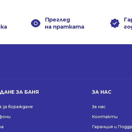
1198.00 лв..
868.99 лв..
1198.00 лв..
868.99 лв..
Преглед
Га
вка
на пратката
го
ДАНЕ ЗА БАНЯ
ЗА НАС
 за вграждане
За нас
ифони
Контакти
ла
Гаранция и Подд