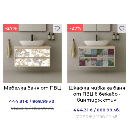
-27%
-27%
Мебел за баня от ПВЦ
Шкаф за мивка за баня
от ПВЦ в бежаво -
винтидж стил
Original
Current
444.31
€
/ 868.99 лв.
price
price
612.53
€
/ 1198.00 лв.
Original
Current
444.31
€
/ 868.99 лв.
was:
is:
price
price
612.53
€
/ 1198.00 лв.
612.53 €
444.31 €
was:
is:
/
/