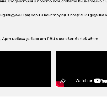
ични въздействия и просто почиствате внимателно с во
 индивидуални размери и конструкция ползвайки дизайна
Ц
,
Арт мебели за баня от ПВЦ с основен бежов цвят