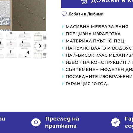
ДОБАВИ В 
/
/
1198.00 лв..
868.99 лв..
Добави в Любими
МАСИВНА МЕБЕЛ ЗА БАНЯ
ПРЕЦИЗНА ИЗРАБОТКА
МАТЕРИАЛ ПЛЪТНО ПВЦ
НАПЪЛНО ВЛАГО И ВОДОУ
НАЙ-ВИСОК КЛАС МЕХАНИЗ
ИЗБОР НА КОНСТРУКЦИЯ И
СЪВРЕМЕНЕН МОДЕРЕН ДИ
ПОСЛЕДНИТЕ ИЗОБРАЖЕНИЯ
ГАРАНЦИЯ 10 ГОД.
ри
Преглед на
Га
пратката
го