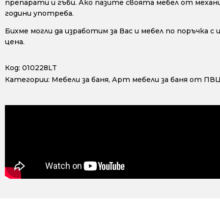
препарати и гъби. Ако пазите своята мебел от механ
години употреба.
Бихме могли да изработим за Вас и мебел по поръчка с
цена.
Код:
010228LT
Категории:
Мебели за баня
,
Арт мебели за баня от ПВ