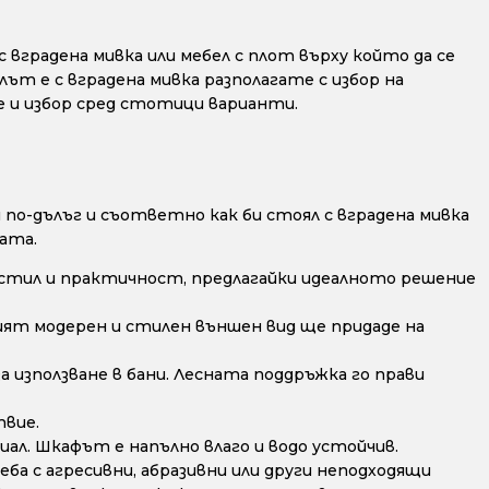
 вградена мивка или мебел с плот върху който да се
лът е с вградена мивка разполагате с избор на
е и избор сред стотици варианти.
по-дълъг и съответно как би стоял с вградена мивка
ата.
стил и практичност, предлагайки идеалното решение
ят модерен и стилен външен вид ще придаде на
а използване в бани. Лесната поддръжка го прави
твие.
ал. Шкафът е напълно влаго и водо устойчив.
ба с агресивни, абразивни или други неподходящи