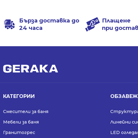
612.53 €
444.31 €
1198.00 лв..
868.99 лв..
/
/
1198.00 лв..
868.99 лв..
Бърза доставка до
Плащене
24 часа
при доста
КАТЕГОРИИ
ОБЗАВЕЖ
Смесители за баня
Структура
Мебели за баня
Линейни с
Гранитогрес
LED огледа