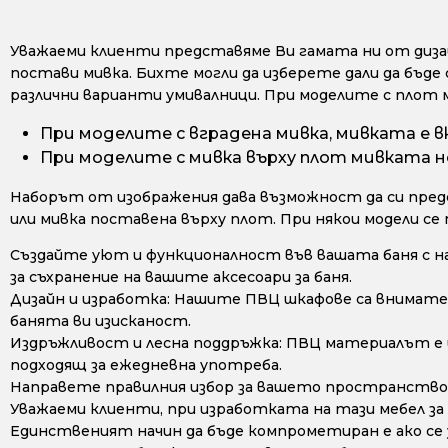
Уважаеми клиенти представяме Ви гамата ни от дизайн
постави мивка. Бихте могли да изберете дали да бъде 
различни варианти умивалници. При моделите с плот 
При моделите с вградена мивка, мивката е в
При моделите с мивка върху плот мивката не
Наборът от изображения дава възможност да си предс
или мивка поставена върху плот. При някои модели се
Създайте уют и функционалност във вашата баня с н
за съхранение на вашите аксесоари за баня.
Дизайн и изработка: Нашите ПВЦ шкафове са внимате
банята ви изисканост.
Издръжливост и лесна поддръжка: ПВЦ материалът е из
подходящ за ежедневна употреба.
Направете правилния избор за вашето пространство 
Уважаеми клиенти, при изработката на тази мебел за
Единственият начин да бъде компрометиран е ако се у