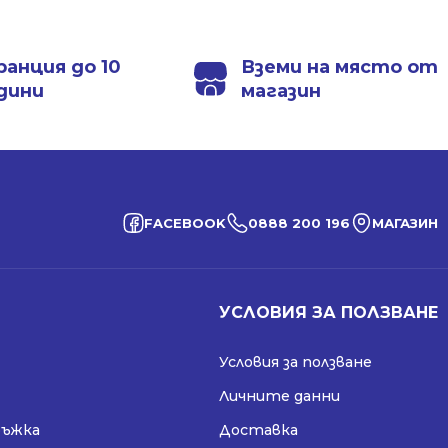
1198.00 лв..
868.99 лв..
1198.00 лв..
868.99 лв..
ранция до 10
Вземи на място от
дини
магазин
FACEBOOK
0888 200 196
МАГАЗИН
УСЛОВИЯ ЗА ПОЛЗВАНЕ
Условия за ползване
Личните данни
ръжка
Доставка