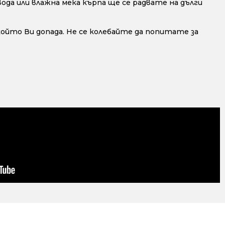
да или влажна мека кърпа ще се радвате на дълги
 който Ви допада. Не се колебайте да попитате за