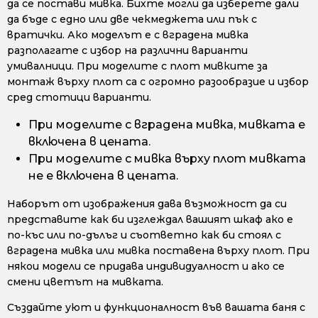
да се постави мивка. Бихте могли да изберете дали
да бъде с едно или две чекмеджета или пък с
вратички. Ако моделът е с вградена мивка
разполагате с избор на различни варианти
умивалници. При моделите с плот мивките за
монтаж върху плот са с огромно разообразие и избор
сред стотици варианти.
При моделите с вградена мивка, мивката е
включена в цената.
При моделите с мивка върху плот мивката
не е включена в цената.
Наборът от изображения дава възможност да си
представите как би изглеждал вашият шкаф ако е
по-къс или по-дълъг и съответно как би стоял с
вградена мивка или мивка поставена върху плот. При
някои модели се придава индивидуалност и ако се
смени цветът на мивката.
Създайте уют и функционалност във вашата баня с