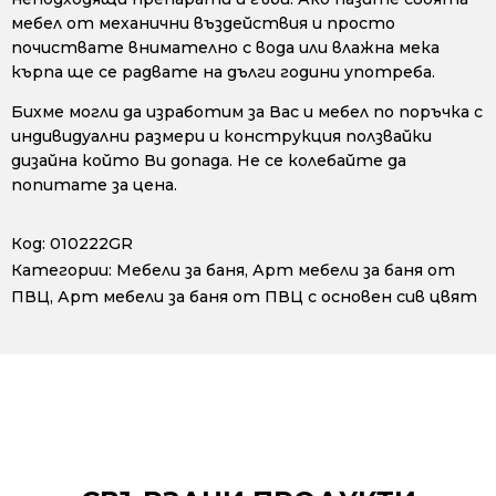
мебел от механични въздействия и просто
почиствате внимателно с вода или влажна мека
кърпа ще се радвате на дълги години употреба.
Бихме могли да изработим за Вас и мебел по поръчка с
индивидуални размери и конструкция ползвайки
дизайна който Ви допада. Не се колебайте да
попитате за цена.
Код:
010222GR
Категории:
Мебели за баня
,
Арт мебели за баня от
ПВЦ
,
Арт мебели за баня от ПВЦ с основен сив цвят