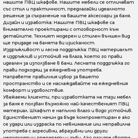
нашите ПВЦ шкафове. Нашите мебели се отличават
със стил и практичност, предлагайки идеалното
решение за съхранение на вашите аксесоари за баня.
Дизайн и изработка: Нашите ПВЦ шкафове са
внимателно проектирани с отговорност към
детайлите. Техният модерен и стилен външен вид
ще придаде на банята ви изисканост.
Издръжливост и лесна поддръжка: ПВЦ материалът
е издръжлив и устойчив на влага, което го прави
идеален за използване в бани. Лесната поддръжка го
прави подходящ за ежедневна употреба.
Направете правилния избор за вашето
пространство и се наслаждавайте на ежедневния
комфорт и удоволствие.
Уважаеми клиенти, при изработката на тази мебел
за баня е ползван възможно най-качественият ПВЦ
материал. Шкафът е напълно влаго и водо устойчив.
Единственият начин да бъде компрометиран е ако
се удари или издраска по невнимание или неправилна
употреба с агресивни, абразивни или други
неподходящи препарати и гъби. Ако пазите своята