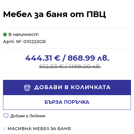
Мебел за баня от ПВЦ
В наличност
Арт. №:
010222GR
444.31
€
/ 868.99 лв.
Original
Current
price
price
612.53
€
/ 1198.00 лв.
was:
is:
612.53 €
444.31 €
Alternative:
/
/
ДОБАВИ В КОЛИЧКАТА
1198.00 лв..
868.99 лв..
БЪРЗА ПОРЪЧКА
Добави в Любими
МАСИВНА МЕБЕЛ ЗА БАНЯ