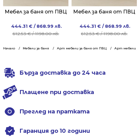
Мебел за баня от ПВЦ
Мебел за баня от ПВЦ
Original
Current
Original
Current
444.31
€
/ 868.99 лв.
444.31
€
/ 868.99 лв.
price
price
price
price
612.53
€
/ 1198.00 лв.
612.53
€
/ 1198.00 лв.
was:
is:
was:
is:
612.53 €
444.31 €
612.53 €
444.31 €
Начало
Мебели за баня
Арт мебели за баня от ПВЦ
Арт мебели за
/
/
/
/
1198.00 лв..
868.99 лв..
1198.00 лв..
868.99 лв..
Бърза доставка до 24 часа
Плащене при доставка
Преглед на пратката
Гаранция до 10 години