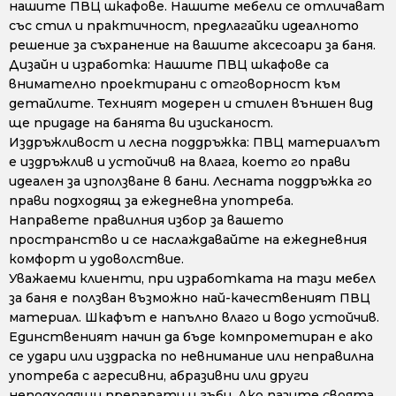
нашите ПВЦ шкафове. Нашите мебели се отличават
със стил и практичност, предлагайки идеалното
решение за съхранение на вашите аксесоари за баня.
Дизайн и изработка: Нашите ПВЦ шкафове са
внимателно проектирани с отговорност към
детайлите. Техният модерен и стилен външен вид
ще придаде на банята ви изисканост.
Издръжливост и лесна поддръжка: ПВЦ материалът
е издръжлив и устойчив на влага, което го прави
идеален за използване в бани. Лесната поддръжка го
прави подходящ за ежедневна употреба.
Направете правилния избор за вашето
пространство и се наслаждавайте на ежедневния
комфорт и удоволствие.
Уважаеми клиенти, при изработката на тази мебел
за баня е ползван възможно най-качественият ПВЦ
материал. Шкафът е напълно влаго и водо устойчив.
Единственият начин да бъде компрометиран е ако
се удари или издраска по невнимание или неправилна
употреба с агресивни, абразивни или други
неподходящи препарати и гъби. Ако пазите своята