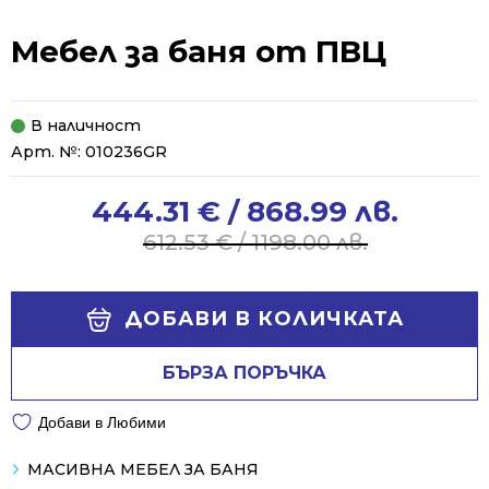
Мебел за баня от ПВЦ
В наличност
Арт. №:
010236GR
444.31
€
/ 868.99 лв.
Original
Current
price
price
612.53
€
/ 1198.00 лв.
was:
is:
612.53 €
444.31 €
Alternative:
/
/
ДОБАВИ В КОЛИЧКАТА
1198.00 лв..
868.99 лв..
БЪРЗА ПОРЪЧКА
Добави в Любими
МАСИВНА МЕБЕЛ ЗА БАНЯ