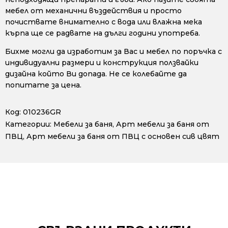
мебел от механични въздействия и просто
почиствате внимателно с вода или влажна мека
кърпа ще се радвате на дълги години употреба.
Бихме могли да изработим за Вас и мебел по поръчка с
индивидуални размери и конструкция ползвайки
дизайна който Ви допада. Не се колебайте да
попитате за цена.
Код:
010236GR
Категории:
Мебели за баня
,
Арт мебели за баня от
ПВЦ
,
Арт мебели за баня от ПВЦ с основен сив цвят