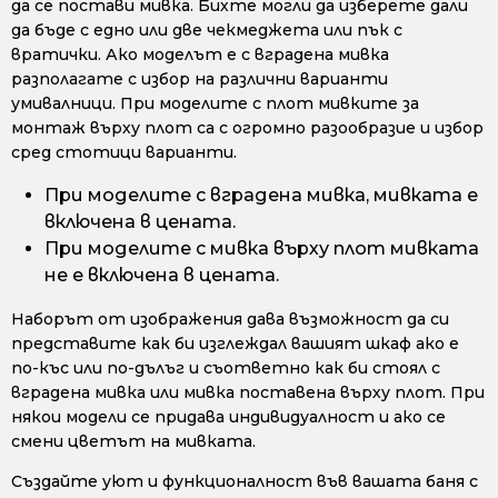
да се постави мивка. Бихте могли да изберете дали
да бъде с едно или две чекмеджета или пък с
вратички. Ако моделът е с вградена мивка
разполагате с избор на различни варианти
умивалници. При моделите с плот мивките за
монтаж върху плот са с огромно разообразие и избор
сред стотици варианти.
При моделите с вградена мивка, мивката е
включена в цената.
При моделите с мивка върху плот мивката
не е включена в цената.
Наборът от изображения дава възможност да си
представите как би изглеждал вашият шкаф ако е
по-къс или по-дълъг и съответно как би стоял с
вградена мивка или мивка поставена върху плот. При
някои модели се придава индивидуалност и ако се
смени цветът на мивката.
Създайте уют и функционалност във вашата баня с