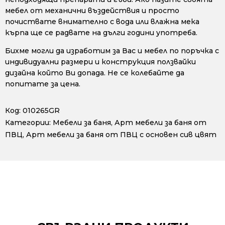
мебел от механични въздействия и просто
почиствате внимателно с вода или влажна мека
кърпа ще се радвате на дълги години употреба.
Бихме могли да изработим за Вас и мебел по поръчка с
индивидуални размери и конструкция ползвайки
дизайна който Ви допада. Не се колебайте да
попитате за цена.
Код:
010265GR
Категории:
Мебели за баня
,
Арт мебели за баня от
ПВЦ
,
Арт мебели за баня от ПВЦ с основен сив цвят