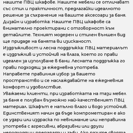
нашите ПВЦ шкафове. Нашите мебели се отличават
със стил и практичност, предлагайки идеалното
решение за съхранение на вашите аксесоари за баня.
Дизайн и изработка: Нашите ПВЦ шкафове са
внимателно проектирани с отговорност към
детайлите. Техният модерен и стилен външен вид
ще придаде на банята ви изисканост.
Издръжливост и лесна поддръжка: ПВЦ материалът
е издръжлив и устойчив на влага, което го прави
идеален за използване в бани. Лесната поддръжка го
прави подходящ за ежедневна употреба.
Направете правилния избор за вашето
пространство и се наслаждавайте на ежедневния
комфорт и удоволствие.
Уважаеми клиенти, при изработката на тази мебел
за баня е ползван възможно най-качественият ПВЦ
материал. Шкафът е напълно влаго и водо устойчив.
Единственият начин да бъде компрометиран е ако
се удари или издраска по невнимание или неправилна
употреба с агресивни, абразивни или други
неподходящи препарати и гъби. Ако пазите своята