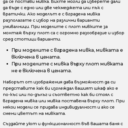
да се постави мивка. Бихте могли да изберете дали
да бъде с едно или две чекмеджета или пък с
вратички. Ако моделът е с вградена мивка
разполагате с избор на различни варианти
умивалници. При моделите с плот мивките за
монтаж върху плот са с огромно разообразие и избор
сред стотици варианти.
При моделите с вградена мивка, мивката е
включена в цената.
При моделите с мивка върху плот мивката
не е включена в цената.
Наборът от изображения дава възможност да си
представите как би изглеждал вашият шкаф ако е
по-къс или по-дълъг и съответно как би стоял с
вградена мивка или мивка поставена върху плот. При
някои модели се придава индивидуалност и ако се
смени цветът на мивката.
Създайте уют и функционалност във вашата баня с