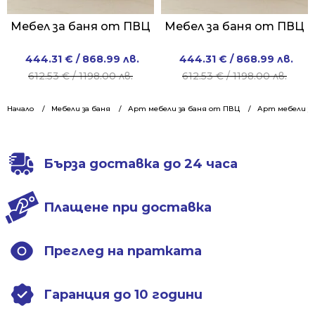
Мебел за баня от ПВЦ
Мебел за баня от ПВЦ
Original
Current
Original
Current
444.31
€
/ 868.99 лв.
444.31
€
/ 868.99 лв.
price
price
price
price
612.53
€
/ 1198.00 лв.
612.53
€
/ 1198.00 лв.
was:
is:
was:
is:
612.53 €
444.31 €
612.53 €
444.31 €
Начало
Мебели за баня
Арт мебели за баня от ПВЦ
Арт мебели за
/
/
/
/
1198.00 лв..
868.99 лв..
1198.00 лв..
868.99 лв..
Бърза доставка до 24 часа
Плащене при доставка
Преглед на пратката
Гаранция до 10 години