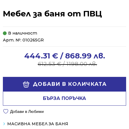
Мебел за баня от ПВЦ
В наличност
Арт. №:
010265GR
444.31
€
/ 868.99 лв.
Original
Current
price
price
612.53
€
/ 1198.00 лв.
was:
is:
612.53 €
444.31 €
Alternative:
/
/
ДОБАВИ В КОЛИЧКАТА
1198.00 лв..
868.99 лв..
БЪРЗА ПОРЪЧКА
Добави в Любими
МАСИВНА МЕБЕЛ ЗА БАНЯ