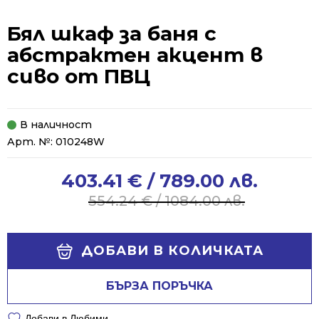
Бял шкаф за баня с
абстрактен акцент в
сиво от ПВЦ
В наличност
Арт. №:
010248W
403.41
€
/ 789.00 лв.
Original
Current
price
price
554.24
€
/ 1084.00 лв.
was:
is:
554.24 €
403.41 €
Alternative:
/
/
ДОБАВИ В КОЛИЧКАТА
1084.00 лв..
789.00 лв..
БЪРЗА ПОРЪЧКА
Добави в Любими