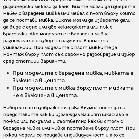
дизайнерски мебели за баня. Бихте могли да изберете
мебел с вградена мивка или мебел с плот върху който
да се постави мивка. Бихте могли да изберете дали
да бъде с едно или две чекмеджета или пък с
вратички. Ако моделът е с вградена мивка
разполагате с избор на различни варианти
умивалници. При моделите с плот мивките за
монтаж върху плот са с огромно разообразие и избор
сред стотици варианти.
При моделите с вградена мивка, мивката е
включена в цената.
При моделите с мивка върху плот мивката
не е включена в цената.
Наборът от изображения дава възможност да си
представите как би изглеждал вашият шкаф ако е
по-къс или по-дълъг и съответно как би стоял с
вградена мивка или мивка поставена върху плот. При
някои модели се придава индивидуалност и ако се