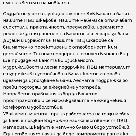
смени цветът на мивката.
Създайте уют и функционалност във вашата баня с
нашите ПВЦ шкафове. Нашите мебели се отличават
със стил и практичност, предлагайки идеалното
решение за съхранение на вашите аксесоари за баня.
Дизайн и изработка: Нашите ПВЦ шкафове са
внимателно проектирани с отговорност към
детайлите. Техният модерен и стилен външен вид
ще придаде на банята ви изисканост.
Издръжливост и лесна поддръжка: ПВЦ материалът
е издръжлив и устойчив на влага, което го прави
идеален за използване в бани. Лесната поддръжка го
прави подходящ за ежедневна употреба.
Направете правилния избор за вашето
пространство и се наслаждавайте на ежедневния
комфорт и удоволствие.
Уважаеми клиенти, при изработката на тази мебел
за баня е ползван възможно най-качественият ПВЦ
материал. Шкафът е напълно влаго и водо устойчив.
Единственият начин да бъде компрометиран е ако