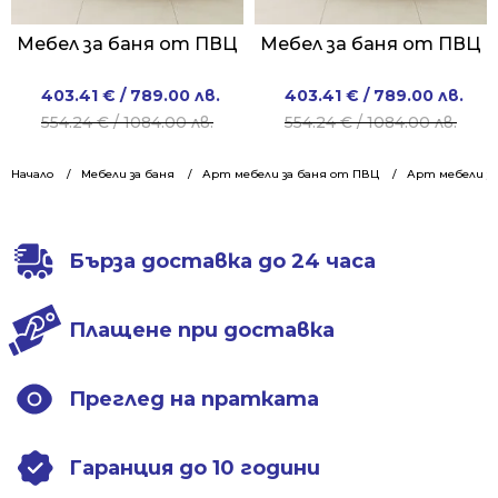
Мебел за баня от ПВЦ
Мебел за баня от ПВЦ
Original
Current
Original
Current
403.41
€
/ 789.00 лв.
403.41
€
/ 789.00 лв.
price
price
price
price
554.24
€
/ 1084.00 лв.
554.24
€
/ 1084.00 лв.
was:
is:
was:
is:
554.24 €
403.41 €
554.24 €
403.41 €
Начало
Мебели за баня
Арт мебели за баня от ПВЦ
Арт мебели за
/
/
/
/
1084.00 лв..
789.00 лв..
1084.00 лв..
789.00 лв..
Бърза доставка до 24 часа
Плащене при доставка
Преглед на пратката
Гаранция до 10 години