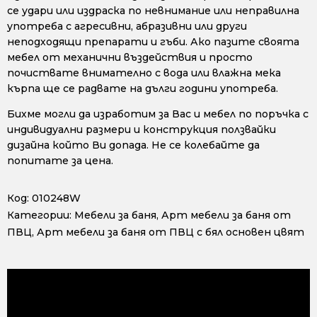
се удари или издраска по невнимание или неправилна
употреба с агресивни, абразивни или други
неподходящи препарати и гъби. Ако пазите своята
мебел от механични въздействия и просто
почиствате внимателно с вода или влажна мека
кърпа ще се радвате на дълги години употреба.
Бихме могли да изработим за Вас и мебел по поръчка с
индивидуални размери и конструкция ползвайки
дизайна който Ви допада. Не се колебайте да
попитате за цена.
Код:
010248W
Категории:
Мебели за баня
,
Арт мебели за баня от
ПВЦ
,
Арт мебели за баня от ПВЦ с бял основен цвят