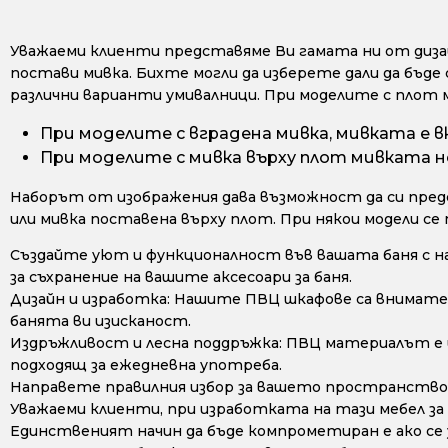
Уважаеми клиенти представяме Ви гамата ни от дизайн
постави мивка. Бихте могли да изберете дали да бъде 
различни варианти умивалници. При моделите с плот 
При моделите с вградена мивка, мивката е в
При моделите с мивка върху плот мивката не
Наборът от изображения дава възможност да си предс
или мивка поставена върху плот. При някои модели се
Създайте уют и функционалност във вашата баня с н
за съхранение на вашите аксесоари за баня.
Дизайн и изработка: Нашите ПВЦ шкафове са внимате
банята ви изисканост.
Издръжливост и лесна поддръжка: ПВЦ материалът е из
подходящ за ежедневна употреба.
Направете правилния избор за вашето пространство 
Уважаеми клиенти, при изработката на тази мебел за
Единственият начин да бъде компрометиран е ако се у