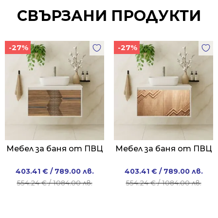
СВЪРЗАНИ ПРОДУКТИ
-27%
-27%
Мебел за баня от ПВЦ
Мебел за баня от ПВЦ
Original
Current
Original
Current
403.41
€
/ 789.00 лв.
403.41
€
/ 789.00 лв.
price
price
price
price
554.24
€
/ 1084.00 лв.
554.24
€
/ 1084.00 лв.
was:
is:
was:
is:
554.24 €
403.41 €
554.24 €
403.41 €
/
/
/
/