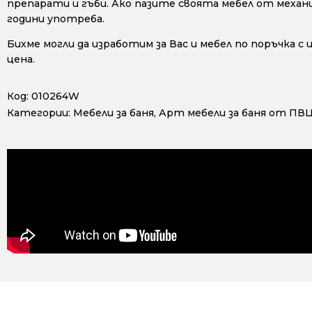
препарати и гъби. Ако пазите своята мебел от механ
години употреба.
Бихме могли да изработим за Вас и мебел по поръчка с
цена.
Код:
010264W
Категории:
Мебели за баня
,
Арт мебели за баня от ПВ