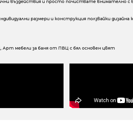
ични въздействия и просто почиствате внимателно с во
 индивидуални размери и конструкция ползвайки дизайна
Ц
,
Арт мебели за баня от ПВЦ с бял основен цвят