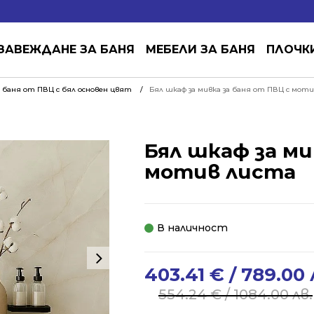
ЗАВЕЖДАНЕ ЗА БАНЯ
МЕБЕЛИ ЗА БАНЯ
ПЛОЧК
 баня от ПВЦ с бял основен цвят
Бял шкаф за мивка за баня от ПВЦ с мот
Бял шкаф за ми
мотив листа
В наличност
403.41
€
/ 789.00 
Original
Current
price
price
554.24
€
/ 1084.00 лв.
was:
is: