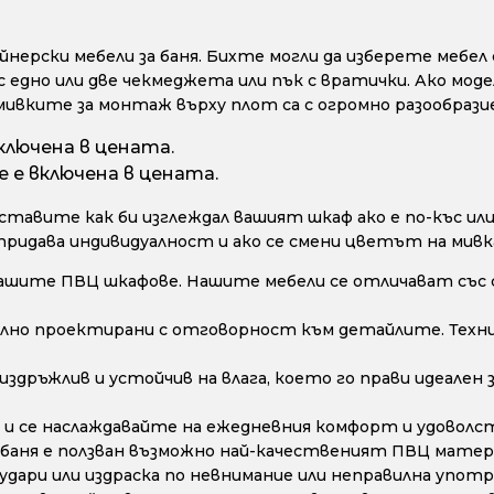
ерски мебели за баня. Бихте могли да изберете мебел с
с едно или две чекмеджета или пък с вратички. Ако моде
мивките за монтаж върху плот са с огромно разообрази
ключена в цената.
 е включена в цената.
тавите как би изглеждал вашият шкаф ако е по-къс или 
 придава индивидуалност и ако се смени цветът на мивк
ашите ПВЦ шкафове. Нашите мебели се отличават със 
лно проектирани с отговорност към детайлите. Техни
дръжлив и устойчив на влага, което го прави идеален з
и се наслаждавайте на ежедневния комфорт и удоволс
 баня е ползван възможно най-качественият ПВЦ матери
дари или издраска по невнимание или неправилна употре