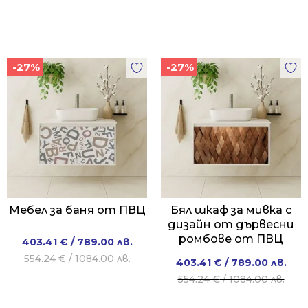
-27%
-27%
Мебел за баня от ПВЦ
Бял шкаф за мивка с
дизайн от дървесни
ромбове от ПВЦ
Original
Current
403.41
€
/ 789.00 лв.
price
price
554.24
€
/ 1084.00 лв.
Original
Current
403.41
€
/ 789.00 лв.
was:
is:
price
price
554.24
€
/ 1084.00 лв.
554.24 €
403.41 €
was:
is:
/
/