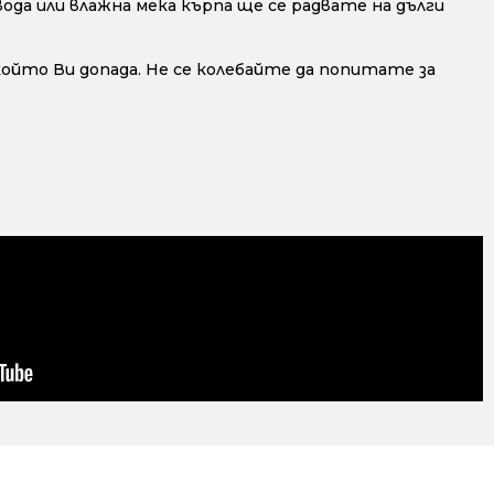
да или влажна мека кърпа ще се радвате на дълги
 който Ви допада. Не се колебайте да попитате за