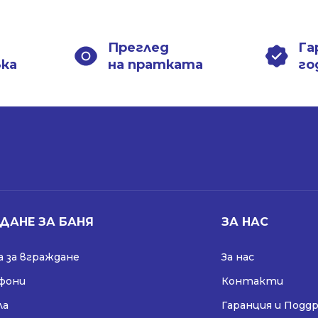
1084.00 лв..
789.00 лв..
1084.00 лв..
789.00 лв..
Преглед
Га
вка
на пратката
го
ДАНЕ ЗА БАНЯ
ЗА НАС
 за вграждане
За нас
ифони
Контакти
ла
Гаранция и Подд