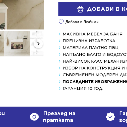
554.24 €
403.41 €
Alternative:
ДОБАВИ В 
/
/
1084.00 лв..
789.00 лв..
Добави в Любими
МАСИВНА МЕБЕЛ ЗА БАНЯ
ПРЕЦИЗНА ИЗРАБОТКА
МАТЕРИАЛ ПЛЪТНО ПВЦ
НАПЪЛНО ВЛАГО И ВОДОУ
НАЙ-ВИСОК КЛАС МЕХАНИЗ
ИЗБОР НА КОНСТРУКЦИЯ И
СЪВРЕМЕНЕН МОДЕРЕН ДИ
ПОСЛЕДНИТЕ ИЗОБРАЖЕНИЯ
ГАРАНЦИЯ 10 ГОД.
ри
Преглед на
Га
пратката
го