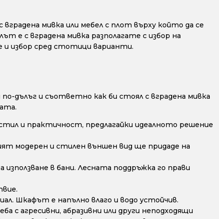
 вградена мивка или мебел с плот върху който да се
лът е с вградена мивка разполагате с избор на
е и избор сред стотици варианти.
по-дълъг и съответно как би стоял с вградена мивка
ата.
стил и практичност, предлагайки идеалното решение
ят модерен и стилен външен вид ще придаде на
а използване в бани. Лесната поддръжка го прави
твие.
ал. Шкафът е напълно влаго и водо устойчив.
ба с агресивни, абразивни или други неподходящи