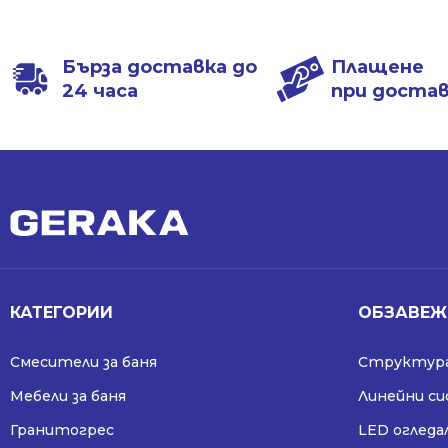
554.24 €
403.41 €
1084.00 лв..
789.00 лв..
/
/
1084.00 лв..
789.00 лв..
Бърза доставка до
Плащене
24 часа
при доста
КАТЕГОРИИ
ОБЗАВЕЖ
Смесители за баня
Структура
Мебели за баня
Линейни с
Гранитогрес
LED огледа