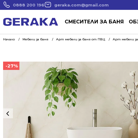
0888 200 196
geraka.com@gmail.com
СМЕСИТЕЛИ ЗА БАНЯ
ОБ
Начало
Мебели за баня
Арт мебели за баня от ПВЦ
Арт мебели за
-27%
-27%