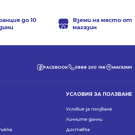
1084.00 лв..
789.00 лв..
1084.00 лв..
789.00 лв..
ранция до 10
Вземи на място от
дини
магазин
FACEBOOK
0888 200 196
МАГАЗИН
УСЛОВИЯ ЗА ПОЛЗВАНЕ
Условия за ползване
Личните данни
ръжка
Доставка