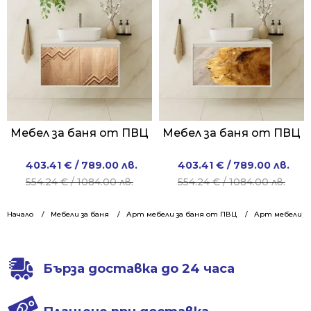
Мебел за баня от ПВЦ
Мебел за баня от ПВЦ
Original
Current
Original
Current
403.41
€
/ 789.00 лв.
403.41
€
/ 789.00 лв.
price
price
price
price
554.24
€
/ 1084.00 лв.
554.24
€
/ 1084.00 лв.
was:
is:
was:
is:
554.24 €
403.41 €
554.24 €
403.41 €
Начало
Мебели за баня
Арт мебели за баня от ПВЦ
Арт мебели за
/
/
/
/
1084.00 лв..
789.00 лв..
1084.00 лв..
789.00 лв..
Бърза доставка до 24 часа