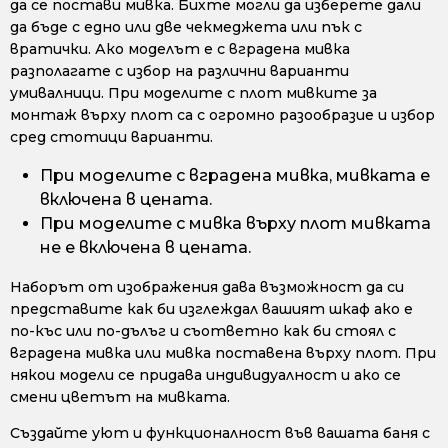
да се постави мивка. Бихте могли да изберете дали
да бъде с едно или две чекмеджета или пък с
вратички. Ако моделът е с вградена мивка
разполагате с избор на различни варианти
умивалници. При моделите с плот мивките за
монтаж върху плот са с огромно разообразие и избор
сред стотици варианти.
При моделите с вградена мивка, мивката е
включена в цената.
При моделите с мивка върху плот мивката
не е включена в цената.
Наборът от изображения дава възможност да си
представите как би изглеждал вашият шкаф ако е
по-къс или по-дълъг и съответно как би стоял с
вградена мивка или мивка поставена върху плот. При
някои модели се придава индивидуалност и ако се
смени цветът на мивката.
Създайте уют и функционалност във вашата баня с