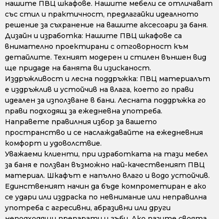
нашите ПВЦ шкафове. Нашите мебели се отличават
със стил и практичност, предлагайки идеалното
решение за съхранение на вашите аксесоари за баня.
Дизайн и изработка: Нашите ПВЦ шкафове са
внимателно проектирани с отговорност към
детайлите. Техният модерен и стилен външен вид
ще придаде на банята ви изисканост.
Издръжливост и лесна поддръжка: ПВЦ материалът
е издръжлив и устойчив на влага, което го прави
идеален за използване в бани. Лесната поддръжка го
прави подходящ за ежедневна употреба.
Направете правилния избор за вашето
пространство и се наслаждавайте на ежедневния
комфорт и удоволствие.
Уважаеми клиенти, при изработката на тази мебел
за баня е ползван възможно най-качественият ПВЦ
материал. Шкафът е напълно влаго и водо устойчив.
Единственият начин да бъде компрометиран е ако
се удари или издраска по невнимание или неправилна
употреба с агресивни, абразивни или други
неподходящи препарати и гъби. Ако пазите своята