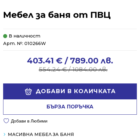
Мебел за баня от ПВЦ
В наличност
Арт. №:
010266W
403.41
€
/ 789.00 лв.
Original
Current
price
price
554.24
€
/ 1084.00 лв.
was:
is:
554.24 €
403.41 €
Alternative:
/
/
ДОБАВИ В КОЛИЧКАТА
1084.00 лв..
789.00 лв..
БЪРЗА ПОРЪЧКА
Добави в Любими
МАСИВНА МЕБЕЛ ЗА БАНЯ