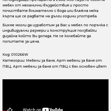
мебел от механични въздействия и просто
почиствате внимателно с вода или влажна мека
кърпа ще се радвате на дълги години употреба.
Бихме могли да изработим за Вас и мебел по поръчка с
индивидуални размери и конструкция ползвайки
дизайна който Ви допада. Не се колебайте да
попитате за цена.
Код:
010266W
Категории:
Мебели за баня
,
Арт мебели за баня от
ПВЦ
,
Арт мебели за баня от ПВЦ с бял основен цвят