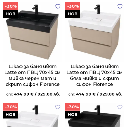
-30%
-30%
НОВ
НОВ
Шкаф за баня цвят
Шкаф за баня цвят
Latte от ПВЦ 70х45 см
Latte от ПВЦ 70х45 см
мивка черен мат и
бяла мивка и скрит
скрит сифон Florence
сифон Florence
474.99
€
/ 929.00 лв.
474.99
€
/ 929.00 лв.
от:
от:
-30%
-30%
НОВ
НОВ