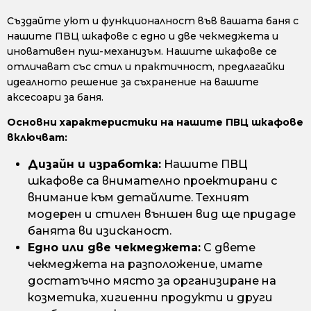
Създайте уют и функционалност във вашата баня с
нашите ПВЦ шкафове с едно и две чекмеджета и
иновативен пуш-механизъм. Нашите шкафове се
отличават със стил и практичност, предлагайки
идеалното решение за съхранение на вашите
аксесоари за баня.
Основни характеристики на нашите ПВЦ шкафове
включват:
Дизайн и изработка:
Нашите ПВЦ
шкафове са внимателно проектирани с
внимание към детайлите. Техният
модерен и стилен външен вид ще придаде
банята ви изисканост.
Едно или две чекмеджета:
С двете
чекмеджета на разположение, имате
достатъчно място за организиране на
козметика, хигиенни продукти и други