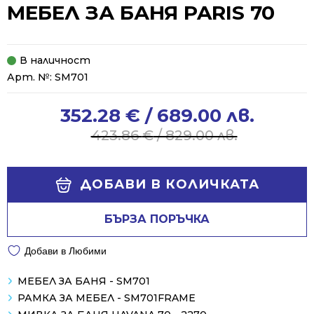
МЕБЕЛ ЗА БАНЯ PARIS 70
В наличност
Арт. №:
SM701
352.28
€
/ 689.00 лв.
Original
Current
price
price
423.86
€
/ 829.00 лв.
was:
is:
423.86 €
352.28 €
Alternative:
/
/
ДОБАВИ В КОЛИЧКАТА
829.00 лв..
689.00 лв..
БЪРЗА ПОРЪЧКА
Добави в Любими
МЕБЕЛ ЗА БАНЯ - SM701
РАМКА ЗА МЕБЕЛ - SM701FRAME