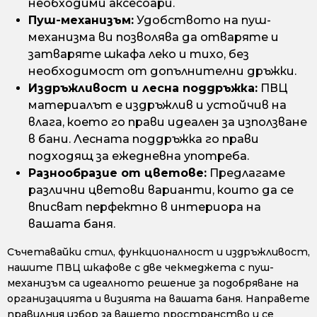
необходими аксесоари.
Пуш-механизъм:
Удобството на пуш-
механизма ви позволява да отваряте и
затваряте шкафа леко и тихо, без
необходимост от допълнителни дръжки.
Издръжливост и лесна поддръжка:
ПВЦ
материалът е издръжлив и устойчив на
влага, което го прави идеален за използване
в бани. Лесната поддръжка го прави
подходящ за ежедневна употреба.
Разнообразие от цветове:
Предлагаме
различни цветови варианти, които да се
вписват перфектно в интериора на
вашата баня.
Съчетавайки стил, функционалност и издръжливост,
нашите ПВЦ шкафове с две чекмеджета с пуш-
механизъм са идеалното решение за подобряване на
организацията и визията на вашата баня. Направете
правилния избор за вашето пространство и се