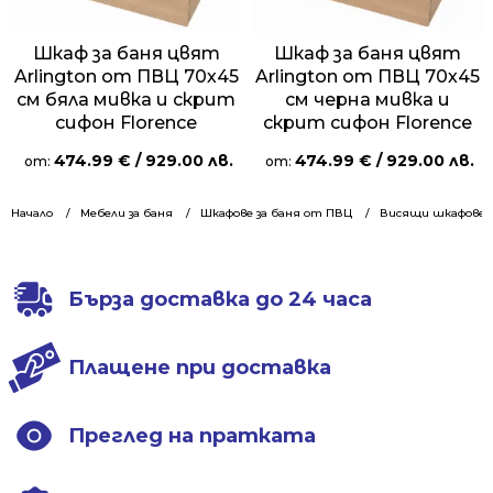
Шкаф за баня цвят
Шкаф за баня цвят
Arlington от ПВЦ 70х45
Arlington от ПВЦ 70х45
см бяла мивка и скрит
см черна мивка и
сифон Florence
скрит сифон Florence
474.99
€
/ 929.00 лв.
474.99
€
/ 929.00 лв.
от:
от:
Начало
Мебели за баня
Шкафове за баня от ПВЦ
Висящи шкафове 7
Бърза доставка до 24 часа
Плащене при доставка
Преглед на пратката