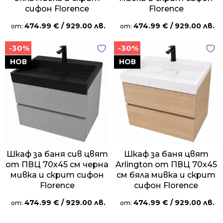
сифон Florence
Florence
474.99
€
/ 929.00 лв.
474.99
€
/ 929.00 лв.
от:
от:
-30%
-30%
НОВ
НОВ
Шкаф за баня сив цвят
Шкаф за баня цвят
от ПВЦ 70х45 см черна
Arlington от ПВЦ 70х45
мивка и скрит сифон
см бяла мивка и скрит
Florence
сифон Florence
474.99
€
/ 929.00 лв.
474.99
€
/ 929.00 лв.
от:
от: