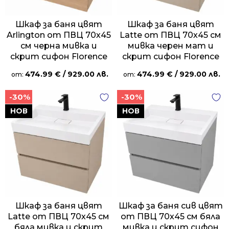
Шкаф за баня цвят
Шкаф за баня цвят
Arlington от ПВЦ 70х45
Latte от ПВЦ 70х45 см
см черна мивка и
мивка черен мат и
скрит сифон Florence
скрит сифон Florence
474.99
€
/ 929.00 лв.
474.99
€
/ 929.00 лв.
от:
от:
-30%
-30%
НОВ
НОВ
Шкаф за баня цвят
Шкаф за баня сив цвят
Latte от ПВЦ 70х45 см
от ПВЦ 70х45 см бяла
бяла мивка и скрит
мивка и скрит сифон