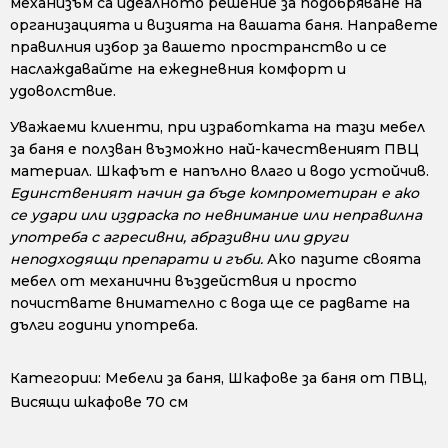
механизъм са идеалното решение за подобряване на
организацията и визията на вашата баня. Направете
правилния избор за вашето пространство и се
наслаждавайте на ежедневния комфорт и
удоволствие.
Уважаеми клиенти, при изработката на тази мебел
за баня е ползван възможно най-качественият ПВЦ
материал. Шкафът е напълно влаго и водо устойчив.
Единственият начин да бъде компрометиран е ако
се удари или издраска по невнимание или неправилна
употреба с агресивни, абразивни или други
неподходящи препарати и гъби.
Ако пазите своята
мебел от механични въздействия и просто
почиствате внимателно с вода ще се радвате на
дълги години употреба.
Категории:
Мебели за баня
,
Шкафове за баня от ПВЦ
,
Висящи шкафове 70 см