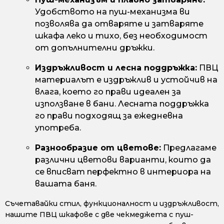
Удобството на пуш-механизма ви
позволява да отваряте и затваряте
шкафа леко и тихо, без необходимост
от допълнителни дръжки.
Издръжливост и лесна поддръжка:
ПВЦ
материалът е издръжлив и устойчив на
влага, което го прави идеален за
използване в бани. Лесната поддръжка
го прави подходящ за ежедневна
употреба.
Разнообразие от цветове:
Предлагаме
различни цветови варианти, които да
се вписват перфектно в интериора на
вашата баня.
Съчетавайки стил, функционалност и издръжливост,
нашите ПВЦ шкафове с две чекмеджета с пуш-