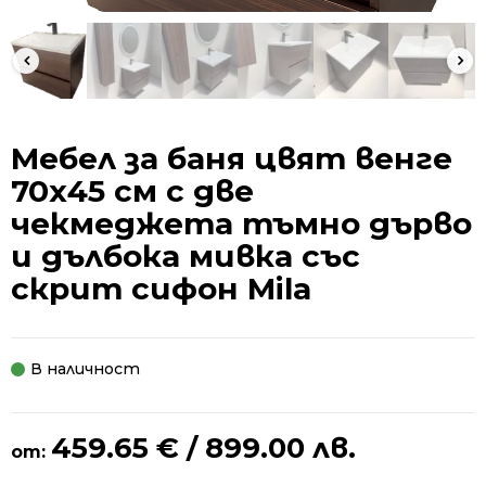
Мебел за баня цвят венге
70х45 см с две
чекмеджета тъмно дърво
и дълбока мивка със
скрит сифон Mila
В наличност
459.65
€
/ 899.00 лв.
от: