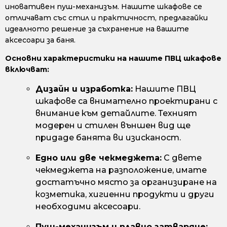
иновативен пуш-механизъм. Нашите шкафове се
отличават със стил и практичност, предлагайки
идеалното решение за съхранение на вашите
аксесоари за баня.
Основни характеристики на нашите ПВЦ шкафове
включват:
Дизайн и изработка:
Нашите ПВЦ
шкафове са внимателно проектирани с
внимание към детайлите. Техният
модерен и стилен външен вид ще
придаде банята ви изисканост.
Едно или две чекмеджета:
С двете
чекмеджета на разположение, имате
достатъчно място за организиране на
козметика, хигиенни продукти и други
необходими аксесоари.
Пуш-механизъм и плавно затваряне: