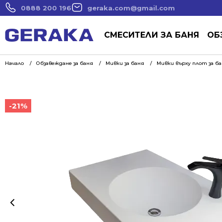
0888 200 196
geraka.com@gmail.com
СМЕСИТЕЛИ ЗА БАНЯ
ОБ
Начало
Обзавеждане за баня
Мивки за баня
Мивки върху плот за б
-21%
-21%