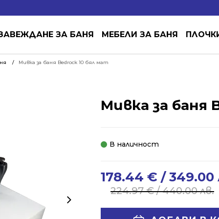
ЗАВЕЖДАНЕ ЗА БАНЯ
МЕБЕЛИ ЗА БАНЯ
ПЛОЧК
аня
Мивка за баня Bedrock 10 бял мат
Мивка за баня 
В наличност
178.44
€
/ 349.00 
Original
Current
price
price
224.97
€
/ 440.00 лв.
was:
is:
224.97 €
178.44 €
Alternative: