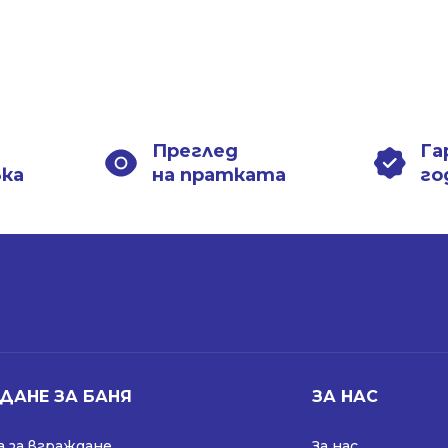
Преглед
Га
вка
на пратката
го
ДАНЕ ЗА БАНЯ
ЗА НАС
 за вграждане
За нас