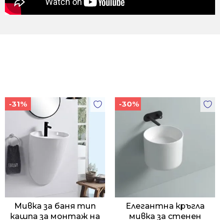
-31%
-30%
Мивка за баня тип
Елегантна кръгла
кашпа за монтаж на
мивка за стенен