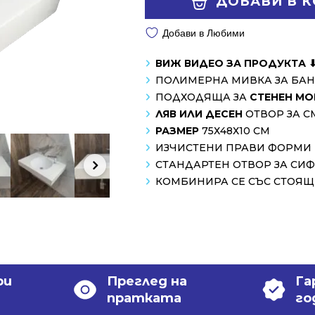
ДОБАВИ В 
/
/
440.00 лв..
349.00 лв..
Добави в Любими
ВИЖ ВИДЕО ЗА ПРОДУКТА 
ПОЛИМЕРНА МИВКА ЗА БА
ПОДХОДЯЩА ЗА
СТЕНЕН М
ЛЯВ ИЛИ ДЕСЕН
ОТВОР ЗА С
РАЗМЕР
75Х48Х10 СМ
ИЗЧИСТЕНИ ПРАВИ ФОРМИ
СТАНДАРТЕН ОТВОР ЗА СИ
КОМБИНИРА СЕ СЪС СТОЯЩ
ри
Преглед на
Га
пратката
го