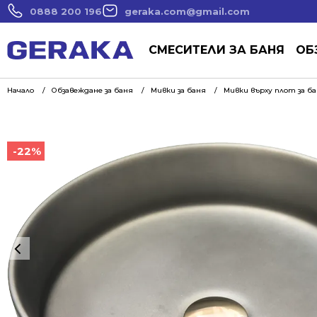
0888 200 196
geraka.com@gmail.com
СМЕСИТЕЛИ ЗА БАНЯ
ОБ
Начало
Обзавеждане за баня
Мивки за баня
Мивки върху плот за б
-22%
-22%