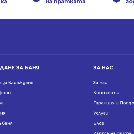
вка
на пратката
го
ДАНЕ ЗА БАНЯ
ЗА НАС
 за вграждане
За нас
ифони
Контакти
ла
Гаранция и Подд
аня
Услуги
а баня
Блог
Карта на сайта