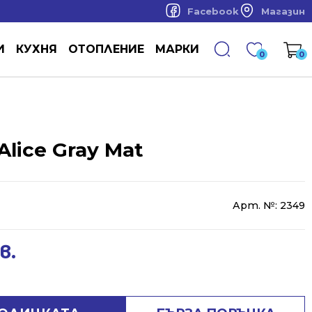
Facebook
Магазин
И
КУХНЯ
ОТОПЛЕНИЕ
МАРКИ
0
0
lice Gray Mat
Арт. №:
2349
в.