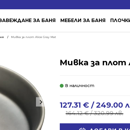
ЗАВЕЖДАНЕ ЗА БАНЯ
МЕБЕЛИ ЗА БАНЯ
ПЛОЧК
аня
Мивка за плот Alice Gray Mat
Мивка за плот A
В наличност
127.31
€
/ 249.00 л
Original
Current
price
price
164.12
€
/ 320.99 лв.
was:
is:
164.12 €
127.31 €
Alternative: