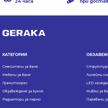
24 часа
при доста
КАТЕГОРИИ
ОБЗАВЕЖ
Смесители за баня
Структура
Мебели за баня
Линейни с
Гранитогрес
LED огледа
Обзавеждане за кухня
Мивки за б
Радиатори за парно
Паравани з