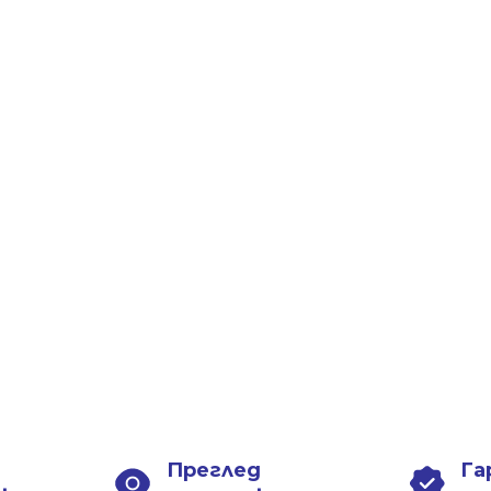
Преглед
Га