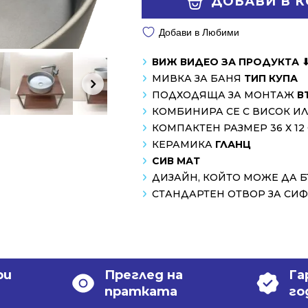
ДОБАВИ В 
/
/
320.99 лв..
249.00 лв..
Добави в Любими
ВИЖ ВИДЕО ЗА ПРОДУКТА 
МИВКА ЗА БАНЯ
ТИП КУПА
ПОДХОДЯЩА ЗА МОНТАЖ
В
КОМБИНИРА СЕ С ВИСОК И
КОМПАКТЕН РАЗМЕР 36 Х 12
КЕРАМИКА
ГЛАНЦ
СИВ МАТ
ДИЗАЙН, КОЙТО МОЖЕ ДА 
СТАНДАРТЕН ОТВОР ЗА СИ
ри
Преглед на
Га
пратката
го