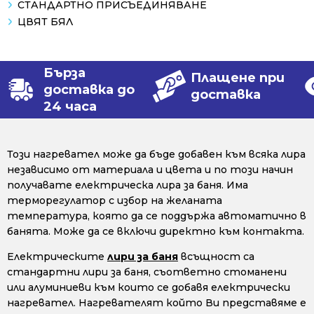
СТАНДАРТНО ПРИСЪЕДИНЯВАНЕ
ЦВЯТ БЯЛ
Бърза
Плащене при
доставка до
доставка
24 часа
Този нагревател може да бъде добавен към всяка лира
независимо от материала и цвета и по този начин
получавате електрическа лира за баня. Има
терморегулатор с избор на желаната
температура, която да се поддържа автоматично в
банята. Може да се включи директно към контакта.
Електрическите
лири за баня
всъщност са
стандартни лири за баня, съответно стоманени
или алуминиеви към които се добавя електрически
нагревател. Нагревателят който Ви представяме е