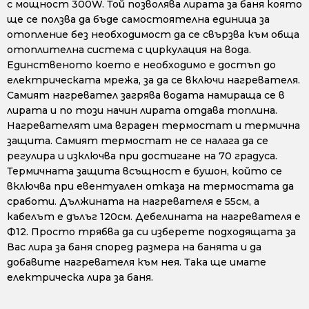
с мощност 300W. Той позволява лирата за баня която
ще се ползва да бъде самостоятелна единица за
отопление без необходимост да се свързва към обща
отоплителна система с циркулация на вода.
Единственото което е необходимо е достъп до
електрическата мрежа, за да се включи нагревателя.
Самият нагревател загрява водата намираща се в
лирата и по този начин лирата отдава топлина.
Нагревателят има вграден термостат и термична
защита. Самият термостат не се налага да се
регулира и изключва при достигане на 70 градуса.
Термичната защита всъщност е бушон, който се
включва при евентуален отказа на термостата да
сработи. Дължината на нагревателя е 55см, а
кабелът е дълъг 120см. Дебелината на нагревателя е
Ф12. Просто трябва да си изберете подходящата за
Вас лира за баня според размера на банята и да
добавите нагревателя към нея. Така ще имате
електрическа лира за баня.