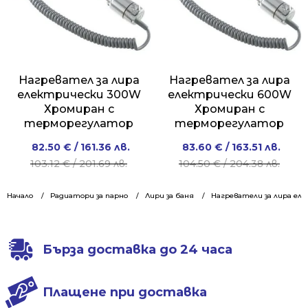
Нагревател за лира
Нагревател за лира
електрически 300W
електрически 600W
Хромиран с
Хромиран с
терморегулатор
терморегулатор
Original
Current
Original
Current
82.50
€
/ 161.36 лв.
83.60
€
/ 163.51 лв.
price
price
price
price
103.12
€
/ 201.69 лв.
104.50
€
/ 204.38 лв.
was:
is:
was:
is:
103.12 €
82.50 €
104.50 €
83.60 €
Начало
Радиатори за парно
Лири за баня
Нагреватели за лира ел
/
/
/
/
201.69 лв..
161.36 лв..
204.38 лв..
163.51 лв..
Бърза доставка до 24 часа
Плащене при доставка