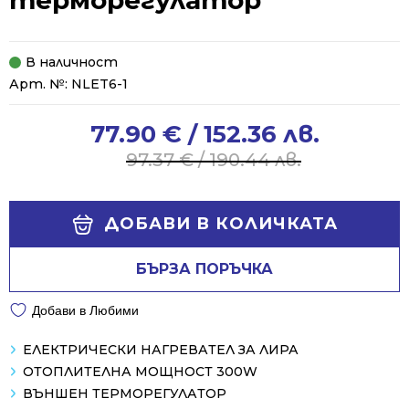
терморегулатор
В наличност
Арт. №:
NLET6-1
77.90
€
/ 152.36 лв.
Original
Current
price
price
97.37
€
/ 190.44 лв.
was:
is:
97.37 €
77.90 €
Alternative:
/
/
ДОБАВИ В КОЛИЧКАТА
190.44 лв..
152.36 лв..
БЪРЗА ПОРЪЧКА
Добави в Любими
ЕЛЕКТРИЧЕСКИ НАГРЕВАТЕЛ ЗА ЛИРА
ОТОПЛИТЕЛНА МОЩНОСТ 300W
ВЪНШЕН ТЕРМОРЕГУЛАТОР