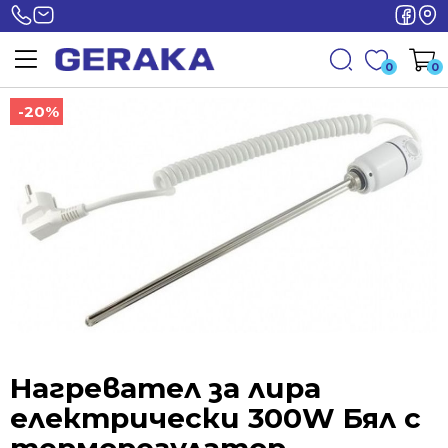
0
0
-20%
-20%
Нагревател за лира
електрически 300W Бял с