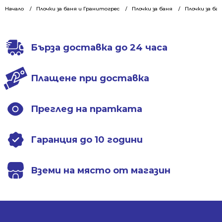
was:
is:
Начало
Плочки за баня и Гранитогрес
Плочки за баня
Плочки за баня
42.95 €
30.17 €
/
/
84.00 лв..
59.01 лв..
Бърза доставка до 24 часа
Плащене при доставка
Преглед на пратката
Гаранция до 10 години
Вземи на място от магазин