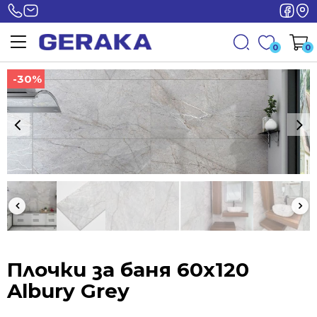
0
0
-30%
-30%
Плочки за баня 60х120
Albury Grey