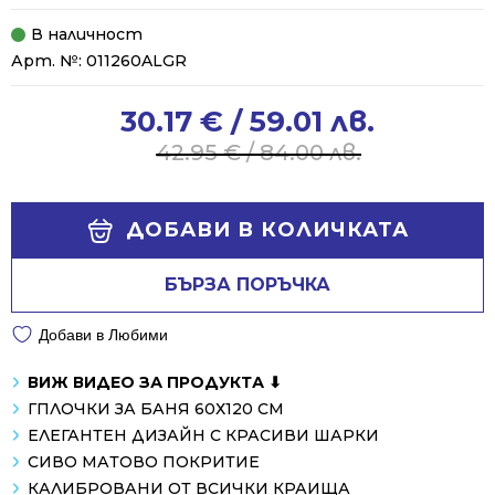
В наличност
Арт. №:
011260ALGR
30.17
€
/ 59.01 лв.
Original
Current
price
price
42.95
€
/ 84.00 лв.
was:
is:
42.95 €
30.17 €
Alternative:
/
/
ДОБАВИ В КОЛИЧКАТА
84.00 лв..
59.01 лв..
БЪРЗА ПОРЪЧКА
Добави в Любими
ВИЖ ВИДЕО ЗА ПРОДУКТА ⬇
ГПЛОЧКИ ЗА БАНЯ 60Х120 СМ
ЕЛЕГАНТЕН ДИЗАЙН С КРАСИВИ ШАРКИ
СИВО МАТОВО ПОКРИТИЕ
КАЛИБРОВАНИ ОТ ВСИЧКИ КРАИЩА