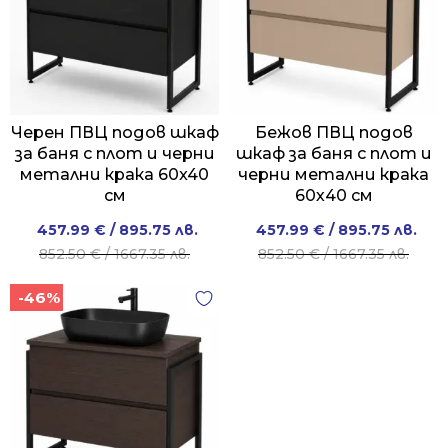
Черен ПВЦ подов шкаф
Бежов ПВЦ подов
за баня с плот и черни
шкаф за баня с плот и
метални крака 60x40
черни метални крака
см
60х40 см
Original
Current
Original
Current
457.99
€
/ 895.75 лв.
457.99
€
/ 895.75 лв.
price
price
price
price
852.50
€
/ 1667.35 лв.
852.50
€
/ 1667.35 лв.
was:
is:
was:
is:
-46%
852.50 €
457.99 €
852.50 €
457.99 €
/
/
/
/
1667.35 лв..
895.75 лв..
1667.35 лв..
895.75 лв..