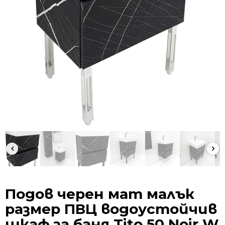
Подов черен мат малък
размер ПВЦ водоустойчив
шкаф за баня Tito 50 Noir W