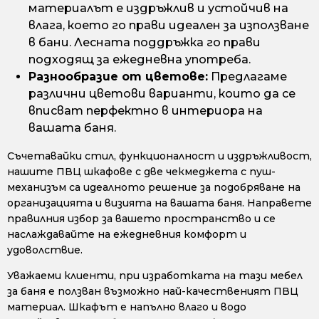
материалът е издръжлив и устойчив на
влага, което го прави идеален за използване
в бани. Лесната поддръжка го прави
подходящ за ежедневна употреба.
Разнообразие от цветове:
Предлагаме
различни цветови варианти, които да се
вписват перфектно в интериора на
вашата баня.
Съчетавайки стил, функционалност и издръжливост,
нашите ПВЦ шкафове с две чекмеджета с пуш-
механизъм са идеалното решение за подобряване на
организацията и визията на вашата баня. Направете
правилния избор за вашето пространство и се
наслаждавайте на ежедневния комфорт и
удоволствие.
Уважаеми клиенти, при изработката на тази мебел
за баня е ползван възможно най-качественият ПВЦ
материал. Шкафът е напълно влаго и водо