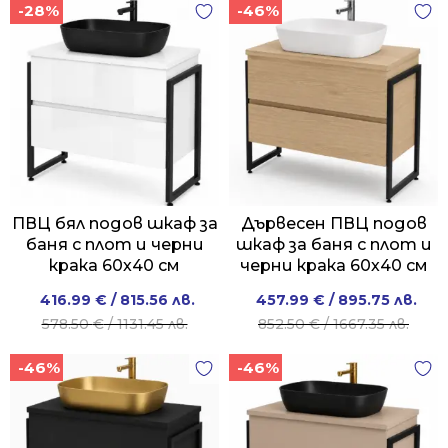
-28%
-46%
ПВЦ бял подов шкаф за
Дървесен ПВЦ подов
баня с плот и черни
шкаф за баня с плот и
крака 60х40 см
черни крака 60х40 см
Original
Current
Original
Current
416.99
€
/ 815.56 лв.
457.99
€
/ 895.75 лв.
price
price
price
price
578.50
€
/ 1131.45 лв.
852.50
€
/ 1667.35 лв.
was:
is:
was:
is:
-46%
-46%
578.50 €
416.99 €
852.50 €
457.99 €
/
/
/
/
1131.45 лв..
815.56 лв..
1667.35 лв..
895.75 лв..