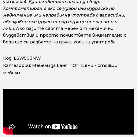
устойчив.
Единственият начин да бъде
компрометиран е ако се удари или издраска по
невнимание или неправилна употреба с агресивни,
абразивни или други неподходящи препарати и
гъби.
Ако пазите своята мебел от механични
въздействия и просто почиствате внимателно с
вода ще се радвате на дълги години употреба.
Код:
LSW503NW
Категории:
Мебели за баня
,
ТОП Цени - стоящи
мебели