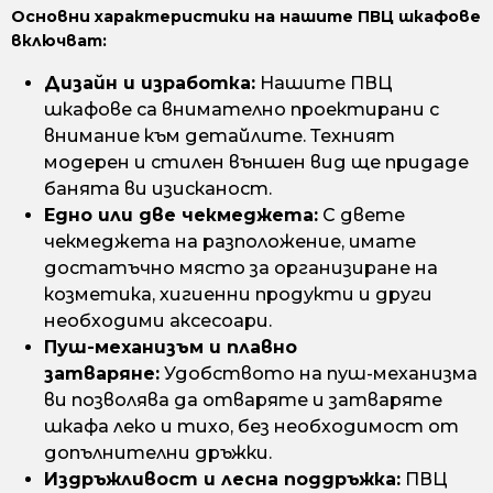
Основни характеристики на нашите ПВЦ шкафове
включват:
Дизайн и изработка:
Нашите ПВЦ
шкафове са внимателно проектирани с
внимание към детайлите. Техният
модерен и стилен външен вид ще придаде
банята ви изисканост.
Едно или две чекмеджета:
С двете
чекмеджета на разположение, имате
достатъчно място за организиране на
козметика, хигиенни продукти и други
необходими аксесоари.
Пуш-механизъм и плавно
затваряне:
Удобството на пуш-механизма
ви позволява да отваряте и затваряте
шкафа леко и тихо, без необходимост от
допълнителни дръжки.
Издръжливост и лесна поддръжка:
ПВЦ