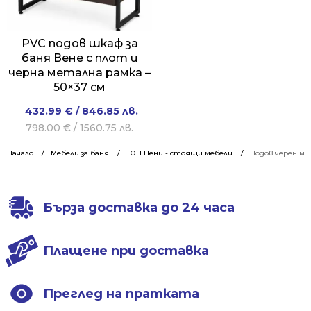
PVC подов шкаф за
баня Вене с плот и
черна метална рамка –
50×37 см
Original
Current
432.99
€
/ 846.85 лв.
price
price
798.00
€
/ 1560.75 лв.
was:
is:
Начало
Мебели за баня
ТОП Цени - стоящи мебели
Подов черен ма
798.00 €
432.99 €
/
/
1560.75 лв..
846.85 лв..
Бърза доставка до 24 часа
Плащене при доставка
Преглед на пратката