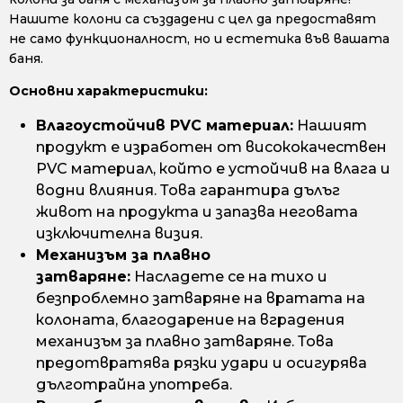
Нашите колони са създадени с цел да предоставят
не само функционалност, но и естетика във вашата
баня.
Основни характеристики:
Влагоустойчив PVC материал:
Нашият
продукт е изработен от висококачествен
PVC материал, който е устойчив на влага и
водни влияния. Това гарантира дълъг
живот на продукта и запазва неговата
изключителна визия.
Механизъм за плавно
затваряне:
Насладете се на тихо и
безпроблемно затваряне на вратата на
колоната, благодарение на вградения
механизъм за плавно затваряне. Това
предотвратява рязки удари и осигурява
дълготрайна употреба.