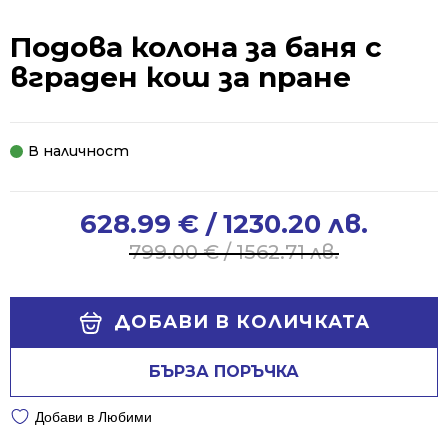
Подова колона за баня с
вграден кош за пране
В наличност
628.99
€
/ 1230.20 лв.
Original
Current
price
price
799.00
€
/ 1562.71 лв.
was:
is:
799.00 €
628.99 €
Alternative:
/
/
ДОБАВИ В КОЛИЧКАТА
1562.71 лв..
1230.20 лв..
БЪРЗА ПОРЪЧКА
Добави в Любими