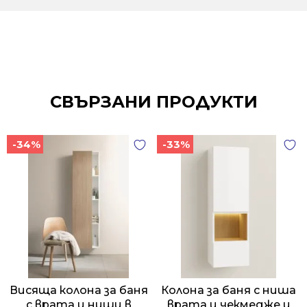
СВЪРЗАНИ ПРОДУКТИ
-34%
-33%
Висяща колона за баня
Колона за баня с ниша
с врата и ниши в
врата и чекмедже и