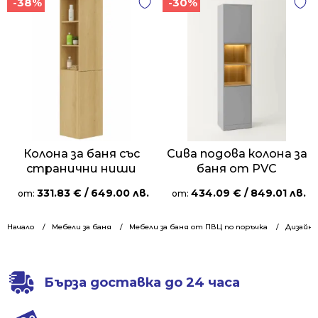
-38%
-30%
Колона за баня със
Сива подова колона за
странични ниши
баня от PVC
331.83
€
/ 649.00 лв.
434.09
€
/ 849.01 лв.
от:
от:
Начало
Мебели за баня
Мебели за баня от ПВЦ по поръчка
Дизайне
Бърза доставка до 24 часа