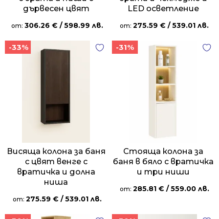
дървесен цвят
LED осветление
306.26
€
/ 598.99 лв.
275.59
€
/ 539.01 лв.
от:
от:
-33%
-31%
Висяща колона за баня
Стояща колона за
с цвят венге с
баня в бяло с вратичка
вратичка и долна
и три ниши
ниша
285.81
€
/ 559.00 лв.
от:
275.59
€
/ 539.01 лв.
от: