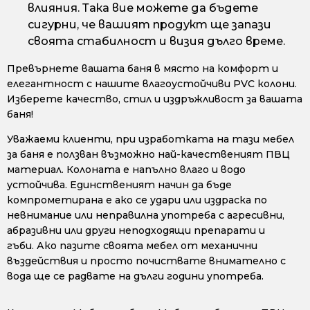
влияния. Така вие можете да бъдете
сигурни, че вашият продукт ще запази
своята стабилност и визия дълго време.
Превърнете вашата баня в място на комфорт и
елегантност с нашите влагоустойчиви PVC колони.
Изберете качество, стил и издръжливост за вашата
баня!
Уважаеми клиенти, при изработката на тази мебел
за баня е ползван възможно най-качественият ПВЦ
материал. Колоната е напълно влаго и водо
устойчива. Единственият начин да бъде
компрометирана е ако се удари или издраска по
невнимание или неправилна употреба с агресивни,
абразивни или други неподходящи препарати и
гъби. Ако пазите своята мебел от механични
въздействия и просто почиствате внимателно с
вода ще се радвате на дълги години употреба.