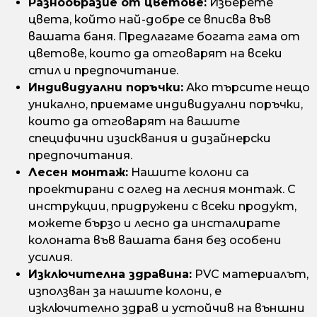
Разнообразие от цветове:
Изберете
цвета, който най-добре се вписва във
вашата баня. Предлагаме богата гама от
цветове, които да отговарят на всеки
стил и предпочитание.
Индивидуални поръчки:
Ако търсите нещо
уникално, приемаме индивидуални поръчки,
които да отговарят на вашите
специфични изисквания и дизайнерски
предпочитания.
Лесен монтаж:
Нашите колони са
проектирани с оглед на лесния монтаж. С
инструкции, придружени с всеки продукт,
можете бързо и лесно да инсталирате
колоната във вашата баня без особени
усилия.
Изключителна здравина:
PVC материалът,
използван за нашите колони, е
изключително здрав и устойчив на външни