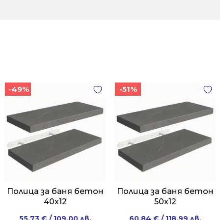
-49%
-51%
Полица за баня бетон
Полица за баня бетон
40x12
50x12
Original
Current
Original
Current
55.73
€
/ 109.00 лв.
60.84
€
/ 118.99 лв.