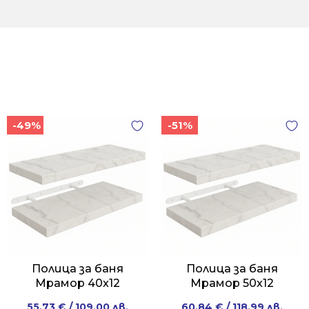
-49%
-51%
Полица за баня
Полица за баня
Мрамор 40x12
Мрамор 50x12
Original
Current
Original
Current
55.73
€
/ 109.00 лв.
60.84
€
/ 118.99 лв.