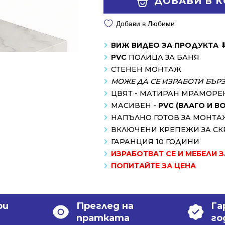
ДОБАВИ В 
/
/
270.00 лв..
129.01 лв..
Добави в Любими
ВИЖ ВИДЕО ЗА ПРОДУКТА 
PVC
ПОЛИЦА ЗА БАНЯ
СТЕНЕН МОНТАЖ
МОЖЕ ДА СЕ ИЗРАБОТИ БЪР
ЦВЯТ - МАТИРАН МРАМОРЕ
МАСИВЕН -
PVC (ВЛАГО И 
НАПЪЛНО ГОТОВ ЗА МОНТА
ВКЛЮЧЕНИ КРЕПЕЖИ ЗА СК
ГАРАНЦИЯ 10 ГОДИНИ
ИЗРАБОТВАТ СЕ И МЕБЕЛИ 
ПОПИТАЙТЕ ЗА ЦЕНА
ри
Преглед на
Га
пратката
го