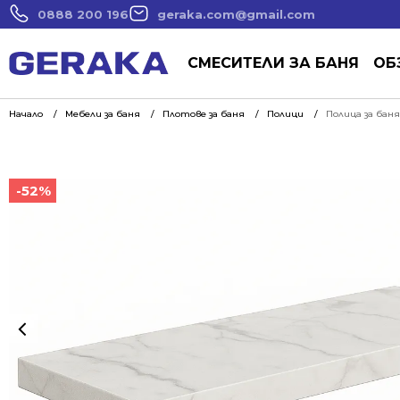
0888 200 196
geraka.com@gmail.com
СМЕСИТЕЛИ ЗА БАНЯ
ОБ
Начало
Мебели за баня
Плотове за баня
Полици
Полица за баня
-52%
-52%