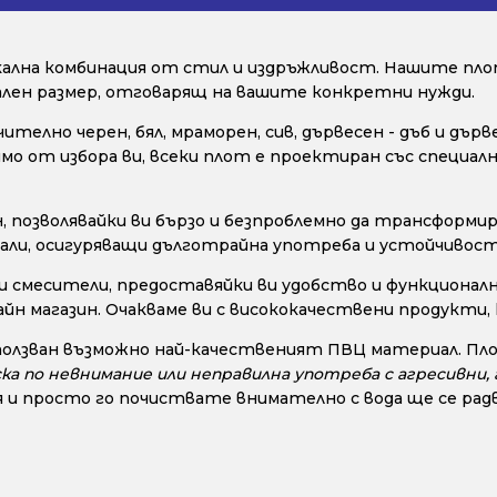
икална комбинация от стил и издръжливост. Нашите пло
уален размер, отговарящ на вашите конкретни нужди.
телно черен, бял, мраморен, сив, дървесен - дъб и дър
исимо от избора ви, всеки плот е проектиран със специ
позволявайки ви бързо и безпроблемно да трансформир
ли, осигуряващи дълготрайна употреба и устойчивост н
и смесители, предоставяйки ви удобство и функционалн
айн магазин. Очакваме ви с висококачествени продукти
ползван възможно най-качественият ПВЦ материал. Пло
ска по невнимание или неправилна употреба с агресивни
 и просто го почиствате внимателно с вода ще се радв