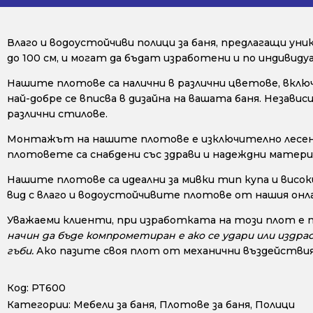
Влаго и водоустойчиви полици за баня, предлагащи ун
до 100 см, и могат да бъдат изработени и по индивид
Нашите плотове са налични в различни цветове, включи
най-добре се вписва в дизайна на вашата баня. Незав
различни стилове.
Монтажът на нашите плотове е изключително лесен, 
плотовете са снабдени със здрави и надеждни материа
Нашите плотове са идеални за мивки тип купа и висок
вид с влаго и водоустойчивите плотове от нашия онл
Уважаеми клиенти, при изработката на този плот е 
начин да бъде компрометиран е ако се удари или издра
гъби.
Ако пазите своя плот от механични въздействия
Код:
PT600
Категории:
Мебели за баня
,
Плотове за баня
,
Полици