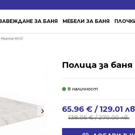
ЗАВЕЖДАНЕ ЗА БАНЯ
МЕБЕЛИ ЗА БАНЯ
ПЛОЧК
 Мрамор 60x12
Полица за баня
В наличност
65.96
€
/ 129.01 лв
Original
Current
price
price
138.05
€
/ 270.00 лв.
was:
is:
138.05 €
65.96 €
Alternative: