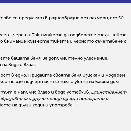
тове се предлагат в разнообразие от размери, от 50
весен - череша. Така можете да подберете този, който
ално внимание към естетиката и лесното съчетаване с
ате вашата баня. За допълнително улеснение,
а вода и влага.
ост в едно. Придайте своята баня изискан и модерен
, които ще подчертаят стила и уюта на вашия дом.
тът е напълно влаго и водо устойчив.
Единственият
, абразивни или други неподходящи препарати и
ате на дълги години употреба.