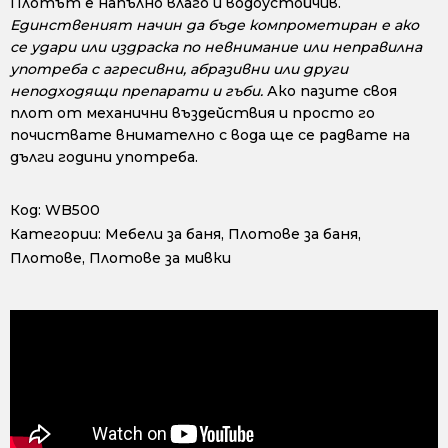
Плотът е напълно влаго и водоустойчив.
Единственият начин да бъде компрометиран е ако
се удари или издраска по невнимание или неправилна
употреба с агресивни, абразивни или други
неподходящи препарати и гъби.
Ако пазите своя
плот от механични въздействия и просто го
почиствате внимателно с вода ще се радвате на
дълги години употреба.
Код:
WB500
Категории:
Мебели за баня
,
Плотове за баня
,
Плотове
,
Плотове за мивки