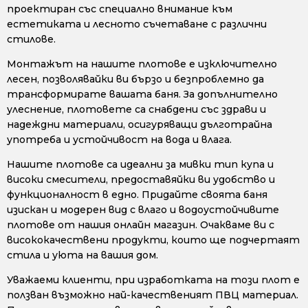
проектиран със специално внимание към
естетиката и лесното съчетаване с различни
стилове.
Монтажът на нашите плотове е изключително
лесен, позволявайки ви бързо и безпроблемно да
трансформирате вашата баня. За допълнително
улеснение, плотовете са снабдени със здрави и
надеждни материали, осигуряващи дълготрайна
употреба и устойчивост на вода и влага.
Нашите плотове са идеални за мивки тип купа и
високи смесители, предоставяйки ви удобство и
функционалност в едно. Придайте своята баня
изискан и модерен вид с влаго и водоустойчивите
плотове от нашия онлайн магазин. Очакваме ви с
висококачествени продукти, които ще подчертаят
стила и уюта на вашия дом.
Уважаеми клиенти, при изработката на този плот е
ползван възможно най-качественият ПВЦ материал.