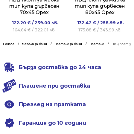
тип купа дървесен
тип купа дървесен
70x45 Орех
80x45 Орех
Original
Current
Original
Current
122.20
€
/ 239.00 лв.
132.42
€
/ 258.99 лв.
price
price
price
price
164.64
€
/ 322.01 лв.
175.88
€
/ 343.99 лв.
was:
is:
was:
is:
164.64 €
122.20 €
175.88 €
132.42 €
Начало
Мебели за баня
Плотове за баня
Плотове
ПВЦ плот за 
/
/
/
/
322.01 лв..
239.00 лв..
343.99 лв..
258.99 лв..
Бърза доставка до 24 часа
Плащене при доставка
Преглед на пратката
Гаранция до 10 години