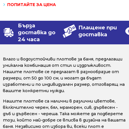
ПОПИТАЙТЕ ЗА ЦЕНА
Бърза
Плащене при
доставка до
доставка
24 часа
Влаго и водоустойчиви плотове за баня, предлагащи
уникална комбинация от стил и издръжливост.
Нашите плотове се предлагат в разнообразие от
размери, от 50 до 100 см, и могат да бъдат
изработени и по индивидуален размер, отговарящ на
вашите конкретни нужди.
Нашите плотове са налични в различни цветове,
включително черен, бял, мраморен, сив, дървесен -
дъб и дървесен - череша. Така можете да подберете
този, който най-добре се вписва в дизайна на вашата
баня. Независимо от избора ви, всеки плот е