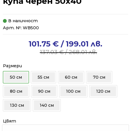
купа черен 50х40
В наличност
Арт. №:
WB500
101.75
€
/ 199.01 лв.
Original
Current
price
price
137.03
€
/ 268.01 лв.
was:
is:
137.03 €
101.75 €
Размери
/
/
50 см
55 см
60 см
70 см
268.01 лв..
199.01 лв..
80 см
90 см
100 см
120 см
130 см
140 см
Цвят