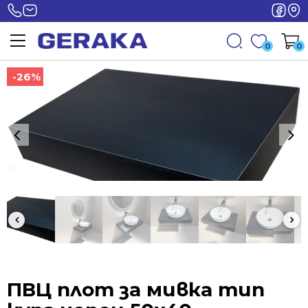
0
0
-26%
-26%
ПВЦ плот за мивка тип