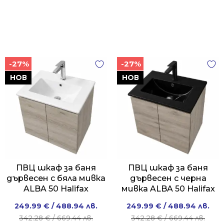
-27%
-27%
НОВ
НОВ
ПВЦ шкаф за баня
ПВЦ шкаф за баня
дървесен с бяла мивка
дървесен с черна
ALBA 50 Halifax
мивка ALBA 50 Halifax
Original
Current
Original
Current
249.99
€
/ 488.94 лв.
249.99
€
/ 488.94 лв.
price
price
price
price
342.28
€
/ 669.44 лв.
342.28
€
/ 669.44 лв.