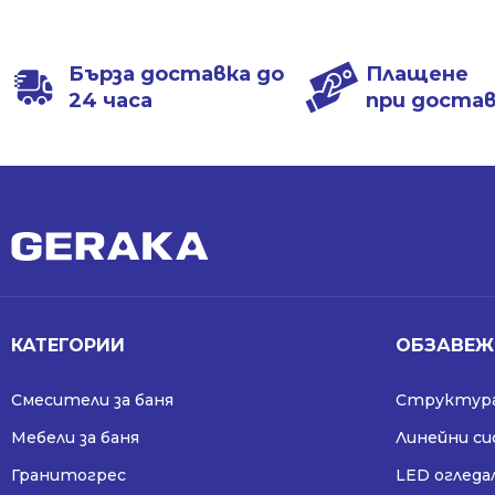
was:
is:
was:
is:
342.28 €
249.99 €
342.28 €
249.99 €
/
/
/
/
Бърза доставка до
Плащене
669.44 лв..
488.94 лв..
669.44 лв..
488.94 лв..
24 часа
при доста
КАТЕГОРИИ
ОБЗАВЕЖ
Смесители за баня
Структура
Мебели за баня
Линейни с
Гранитогрес
LED огледа