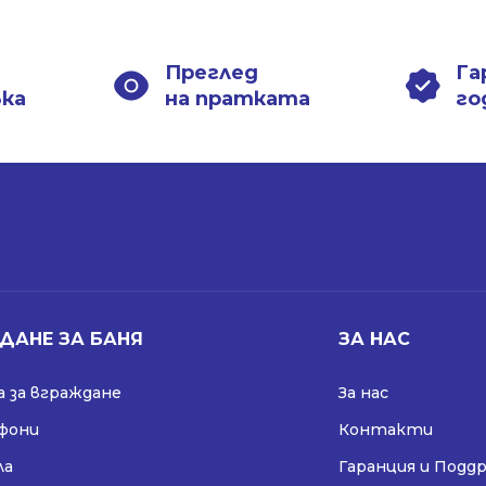
Преглед
Га
вка
на пратката
го
ДАНЕ ЗА БАНЯ
ЗА НАС
 за вграждане
За нас
ифони
Контакти
ла
Гаранция и Подд