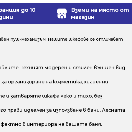
ранция до 10
Вземи на място от
дини
магазин
ивен пуш-механизъм. Нашите шкафове се отличават
йлите. Техният модерен и стилен външен вид
а организиране на козметика, хигиенни
е и затваряте шкафа леко и тихо, без
о прави идеален за използване в бани. Лесната
рфектно в интериора на вашата баня.