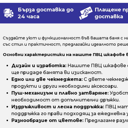
Бърза доставка до
Плащене п
24 часа
доставка
Създайте уют и функционалност във вашата баня с н
със стил и практичност, предлагайки идеалното решен
Основни характеристики на нашите ПВЦ шкафове 
Дизайн и изработка:
Нашите ПВЦ шкафове са
ще придаде банята ви изисканост.
Едно или две чекмеджета:
С двете чекмедж
продукти и други необходими аксесоари.
Пуш-механизъм и плавно затваряне:
Удобст
необходимост от допълнителни дръжки.
Издръжливост и лесна поддръжка:
ПВЦ мате
поддръжка го прави подходящ за ежедневна 
Разнообразие от цветове:
Предлагаме разл