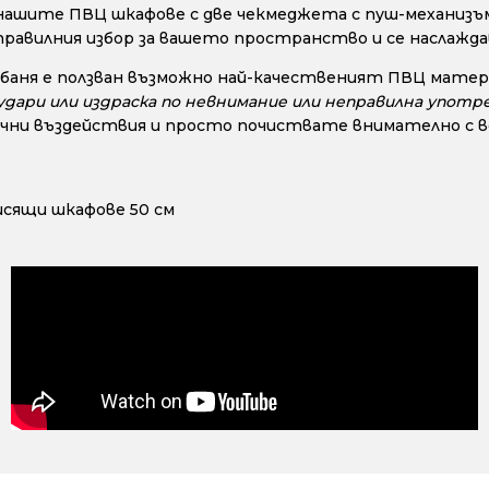
нашите ПВЦ шкафове с две чекмеджета с пуш-механизъм
правилния избор за вашето пространство и се наслажд
 баня е ползван възможно най-качественият ПВЦ матери
дари или издраска по невнимание или неправилна употре
чни въздействия и просто почиствате внимателно с во
исящи шкафове 50 см