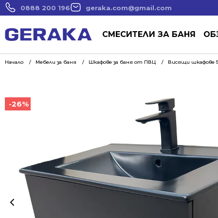
0888 200 196
geraka.com@gmail.com
СМЕСИТЕЛИ ЗА БАНЯ
ОБ
Начало
Мебели за баня
Шкафове за баня от ПВЦ
Висящи шкафове 5
-26%
-26%