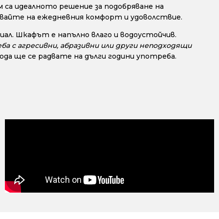
 са идеалното решение за подобряване на
авайте на ежедневния комфорт и удоволствие.
ал. Шкафът е напълно влаго и водоустойчив.
ба с агресивни, абразивни или други неподходящи
да ще се радвате на дълги години употреба.