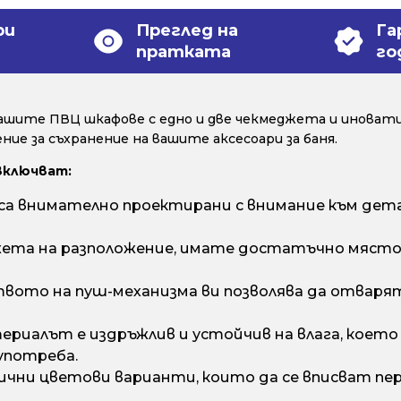
ри
Преглед на
Га
пратката
го
ашите ПВЦ шкафове с едно и две чекмеджета и иноват
ие за съхранение на вашите аксесоари за баня.
включват:
 внимателно проектирани с внимание към дета
ета на разположение, имате достатъчно място з
вото на пуш-механизма ви позволява да отварят
риалът е издръжлив и устойчив на влага, което г
употреба.
ични цветови варианти, които да се вписват пе