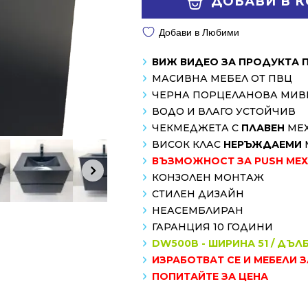
ДОБАВИ В 
/
/
876.00 лв..
649.00 лв..
Добави в Любими
ВИЖ ВИДЕО ЗА ПРОДУКТА 
МАСИВНА МЕБЕЛ ОТ ПВЦ
ЧЕРНА ПОРЦЕЛАНОВА МИ
ВОДО И ВЛАГО УСТОЙЧИВ
ЧЕКМЕДЖЕТА С
ПЛАВЕН
МЕ
ВИСОК КЛАС
НЕРЪЖДАЕМИ
ВЪЗМОЖНОСТ ЗА PUSH МЕХА
КОНЗОЛЕН МОНТАЖ
СТИЛЕН ДИЗАЙН
НЕАСЕМБЛИРАН
ГАРАНЦИЯ 10 ГОДИНИ
DW500B - ШИРИНА 51 / ДЪЛ
ИЗРАБОТВАТ СЕ И МЕБЕЛИ 
ПОПИТАЙТЕ ЗА ЦЕНА