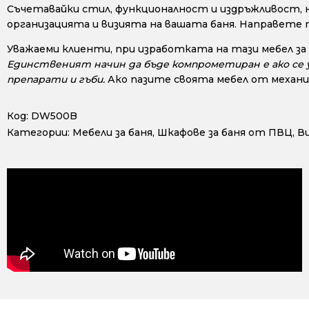
Съчетавайки стил, функционалност и издръжливост, 
организацията и визията на вашата баня. Направете 
Уважаеми клиенти, при изработката на тази мебел за
Единственият начин да бъде компрометиран е ако се у
препарати и гъби.
Ако пазите своята мебел от механи
Код:
DW500B
Категории:
Мебели за баня
,
Шкафове за баня от ПВЦ
,
В