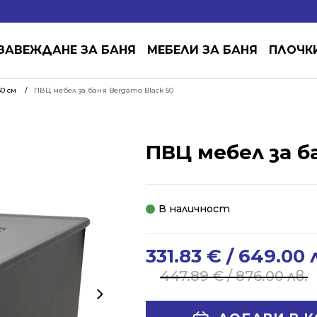
ЗАВЕЖДАНЕ ЗА БАНЯ
МЕБЕЛИ ЗА БАНЯ
ПЛОЧК
0 см
ПВЦ мебел за баня Bergamo Black 50
ПВЦ мебел за б
В наличност
331.83
€
/ 649.00 
Original
Current
price
price
447.89
€
/ 876.00 лв.
was:
is:
447.89 €
331.83 €
Alternative: