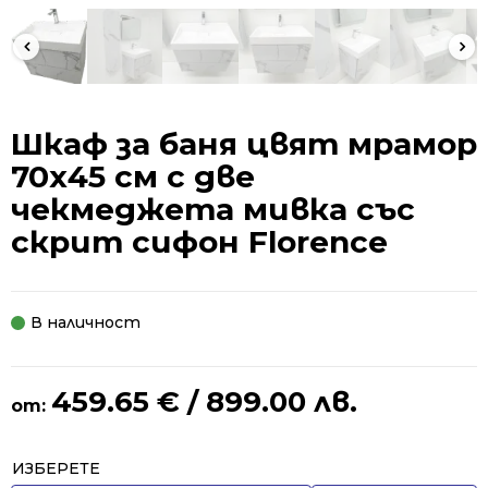
Шкаф за баня цвят мрамор
70х45 см с две
чекмеджета мивка със
скрит сифон Florence
В наличност
459.65
€
/ 899.00 лв.
от:
Alternative:
ИЗБЕРЕТЕ