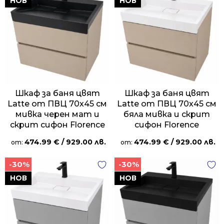
НОВ
НОВ
Шкаф за баня цвят
Шкаф за баня цвят
Latte от ПВЦ 70х45 см
Latte от ПВЦ 70х45 см
мивка черен мат и
бяла мивка и скрит
скрит сифон Florence
сифон Florence
474.99
€
/ 929.00 лв.
474.99
€
/ 929.00 лв.
от:
от:
-30%
-30%
НОВ
НОВ