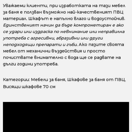
Уважаеми клиенти, при изработката на тази мебел
за баня е ползван възможно най-качественият ПВЦ
материал. Шкафът е напълно влаго и водоустойчив.
Единственият начин да бъде компрометиран е ако
се удари или издраска по невнимание или неправилна
употреба с агресивни, абразивни или други
неподходящи препарати и гъби.
Ако пазите своята
мебел от механични въздействия и просто
почиствате внимателно с вода ще се радвате на
дълги години употреба.
Категории:
Мебели за баня
,
Шкафове за баня от ПВЦ
,
Висящи шкафове 70 см