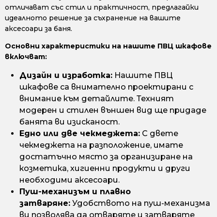
отличават със стил и практичност, предлагайки
идеалното решение за съхранение на вашите
аксесоари за баня.
Основни характеристики на нашите ПВЦ шкафове
включват:
Дизайн и изработка:
Нашите ПВЦ
шкафове са внимателно проектирани с
внимание към детайлите. Техният
модерен и стилен външен вид ще придаде
банята ви изисканост.
Едно или две чекмеджета:
С двете
чекмеджета на разположение, имате
достатъчно място за организиране на
козметика, хигиенни продукти и други
необходими аксесоари.
Пуш-механизъм и плавно
затваряне:
Удобството на пуш-механизма
ви позволява да отваряте и затваряте