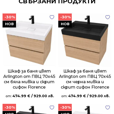
СВЪРЗАНИ ПРОДУКТИ
-30%
-30%
НОВ
НОВ
Шкаф за баня цвят
Шкаф за баня цвят
Arlington от ПВЦ 70х45
Arlington от ПВЦ 70х45
см бяла мивка и скрит
см черна мивка и
сифон Florence
скрит сифон Florence
474.99
€
/ 929.00 лв.
474.99
€
/ 929.00 лв.
от:
от:
-30%
-30%