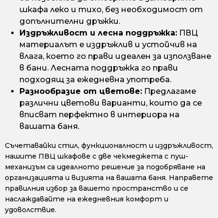
шкафа леко и тихо, без необходимост от
допълнителни дръжки.
Издръжливост и лесна поддръжка:
ПВЦ
материалът е издръжлив и устойчив на
влага, което го прави идеален за използване
в бани. Лесната поддръжка го прави
подходящ за ежедневна употреба.
Разнообразие от цветове:
Предлагаме
различни цветови варианти, които да се
вписват перфектно в интериора на
вашата баня.
Съчетавайки стил, функционалност и издръжливост,
нашите ПВЦ шкафове с две чекмеджета с пуш-
механизъм са идеалното решение за подобряване на
организацията и визията на вашата баня. Направете
правилния избор за вашето пространство и се
наслаждавайте на ежедневния комфорт и
удоволствие.