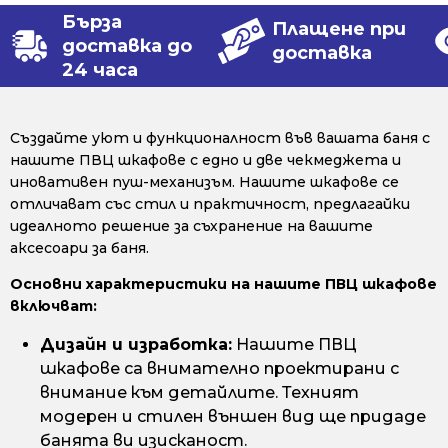
Бърза
Плащене при
доставка до
доставка
24 часа
Създайте уют и функционалност във вашата баня с
нашите ПВЦ шкафове с едно и две чекмеджета и
иновативен пуш-механизъм. Нашите шкафове се
отличават със стил и практичност, предлагайки
идеалното решение за съхранение на вашите
аксесоари за баня.
Основни характеристики на нашите ПВЦ шкафове
включват:
Дизайн и изработка:
Нашите ПВЦ
шкафове са внимателно проектирани с
внимание към детайлите. Техният
модерен и стилен външен вид ще придаде
банята ви изисканост.