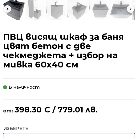
ПВЦ висящ шкаф за баня
цвят бетон с две
чекмеджета + избор на
мивка 60х40 см
В наличност
398.30
€
/ 779.01 лв.
от:
Alternative:
ИЗБЕРЕТЕ