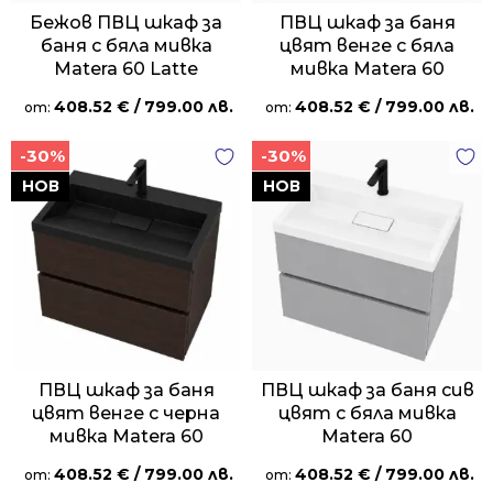
Бежов ПВЦ шкаф за
ПВЦ шкаф за баня
баня с бяла мивка
цвят венге с бяла
Matera 60 Latte
мивка Matera 60
408.52
€
/ 799.00 лв.
408.52
€
/ 799.00 лв.
от:
от:
-30%
-30%
НОВ
НОВ
ПВЦ шкаф за баня
ПВЦ шкаф за баня сив
цвят венге с черна
цвят с бяла мивка
мивка Matera 60
Matera 60
408.52
€
/ 799.00 лв.
408.52
€
/ 799.00 лв.
от:
от: