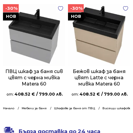
-30%
-30%
НОВ
НОВ
ПВЦ шкаф за баня сив
Бежов шкаф за баня
цвят с черна мивка
цвят Latte с черна
Matera 60
мивка Matera 60
408.52
€
/ 799.00 лв.
408.52
€
/ 799.00 лв.
от:
от:
Начало
Мебели за баня
Шкафове за баня от ПВЦ
Висящи шкафове 6
Бърза доставка до 24 часа