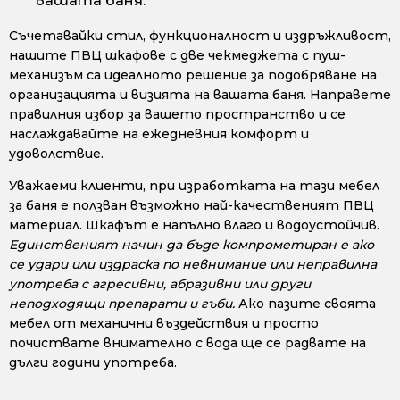
вашата баня.
Съчетавайки стил, функционалност и издръжливост,
нашите ПВЦ шкафове с две чекмеджета с пуш-
механизъм са идеалното решение за подобряване на
организацията и визията на вашата баня. Направете
правилния избор за вашето пространство и се
наслаждавайте на ежедневния комфорт и
удоволствие.
Уважаеми клиенти, при изработката на тази мебел
за баня е ползван възможно най-качественият ПВЦ
материал. Шкафът е напълно влаго и водоустойчив.
Единственият начин да бъде компрометиран е ако
се удари или издраска по невнимание или неправилна
употреба с агресивни, абразивни или други
неподходящи препарати и гъби.
Ако пазите своята
мебел от механични въздействия и просто
почиствате внимателно с вода ще се радвате на
дълги години употреба.