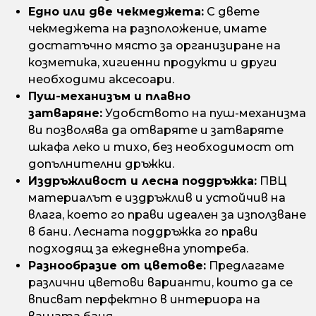
Едно или две чекмеджета:
С двете
чекмеджета на разположение, имате
достатъчно място за организиране на
козметика, хигиенни продукти и други
необходими аксесоари.
Пуш-механизъм и плавно
затваряне:
Удобството на пуш-механизма
ви позволява да отваряте и затваряте
шкафа леко и тихо, без необходимост от
допълнителни дръжки.
Издръжливост и лесна поддръжка:
ПВЦ
материалът е издръжлив и устойчив на
влага, което го прави идеален за използване
в бани. Лесната поддръжка го прави
подходящ за ежедневна употреба.
Разнообразие от цветове:
Предлагаме
различни цветови варианти, които да се
вписват перфектно в интериора на