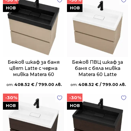
НОВ
НОВ
Бежов шкаф за баня
Бежов ПВЦ шкаф за
цвят Latte с черна
баня с бяла мивка
мивка Matera 60
Matera 60 Latte
408.52
€
/ 799.00 лв.
408.52
€
/ 799.00 лв.
от:
от:
-30%
-30%
НОВ
НОВ