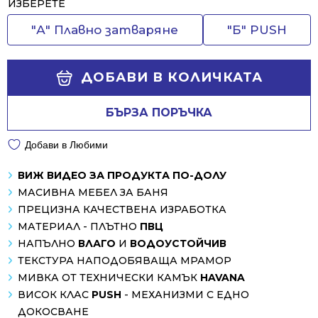
Alternative:
ИЗБЕРЕТЕ
"А" Плавно затваряне
"Б" PUSH
ДОБАВИ В КОЛИЧКАТА
БЪРЗА ПОРЪЧКА
Добави в Любими
ВИЖ ВИДЕО ЗА ПРОДУКТА ПО-ДОЛУ
МАСИВНА МЕБЕЛ ЗА БАНЯ
ПРЕЦИЗНА КАЧЕСТВЕНА ИЗРАБОТКА
МАТЕРИАЛ - ПЛЪТНО
ПВЦ
НАПЪЛНО
ВЛАГО
И
ВОДОУСТОЙЧИВ
ТЕКСТУРА НАПОДОБЯВАЩА МРАМОР
МИВКА ОТ ТЕХНИЧЕСКИ КАМЪК
HAVANA
ВИСОК КЛАС
PUSH
- МЕХАНИЗМИ С ЕДНО
ДОКОСВАНЕ