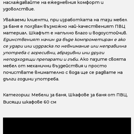
наслаждавайте на ежедневния комфорт и
удоволствие.
Уважаеми клиенти, при изработката на тази мебел
за баня е ползван възможно най-качественият ПВЦ
материал. Шкафът е напълно влаго и водоустойчив.
Единственият начин да бъде компрометиран е ако
се удари или издраска по невнимание или неправилна
употреба с агресивни, абразивни или други
неподходящи препарати и гъби.
Ако пазите своята
мебел от механични въздействия и просто
почиствате внимателно с вода ще се радвате на
дълги години употреба.
Категории:
Мебели за баня
,
Шкафове за баня от ПВЦ
,
Висящи шкафове 60 см