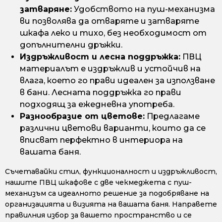
затваряне:
Удобството на пуш-механизма
ви позволява да отваряте и затваряте
шкафа леко и тихо, без необходимост от
допълнителни дръжки.
Издръжливост и лесна поддръжка:
ПВЦ
материалът е издръжлив и устойчив на
влага, което го прави идеален за използване
в бани. Лесната поддръжка го прави
подходящ за ежедневна употреба.
Разнообразие от цветове:
Предлагаме
различни цветови варианти, които да се
вписват перфектно в интериора на
вашата баня.
Съчетавайки стил, функционалност и издръжливост,
нашите ПВЦ шкафове с две чекмеджета с пуш-
механизъм са идеалното решение за подобряване на
организацията и визията на вашата баня. Направете
правилния избор за вашето пространство и се