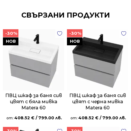
СВЪРЗАНИ ПРОДУКТИ
-30%
-30%
НОВ
НОВ
ПВЦ шкаф за баня сив
ПВЦ шкаф за баня сив
цвят с бяла мивка
цвят с черна мивка
Matera 60
Matera 60
408.52
€
/ 799.00 лв.
408.52
€
/ 799.00 лв.
от:
от:
-30%
-30%