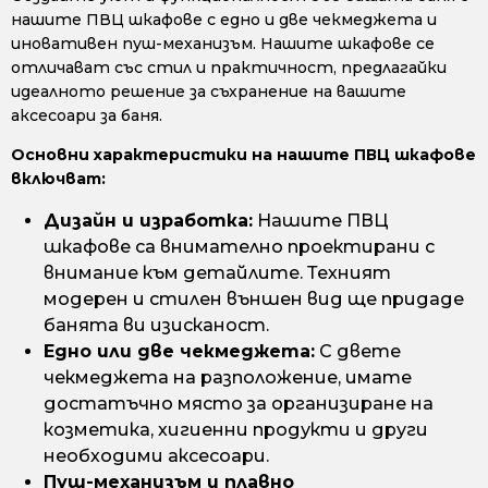
нашите ПВЦ шкафове с едно и две чекмеджета и
иновативен пуш-механизъм. Нашите шкафове се
отличават със стил и практичност, предлагайки
идеалното решение за съхранение на вашите
аксесоари за баня.
Основни характеристики на нашите ПВЦ шкафове
включват:
Дизайн и изработка:
Нашите ПВЦ
шкафове са внимателно проектирани с
внимание към детайлите. Техният
модерен и стилен външен вид ще придаде
банята ви изисканост.
Едно или две чекмеджета:
С двете
чекмеджета на разположение, имате
достатъчно място за организиране на
козметика, хигиенни продукти и други
необходими аксесоари.
Пуш-механизъм и плавно