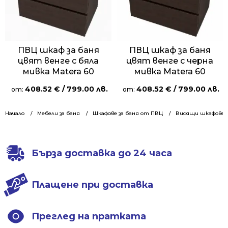
ПВЦ шкаф за баня
ПВЦ шкаф за баня
цвят венге с бяла
цвят венге с черна
мивка Matera 60
мивка Matera 60
408.52
€
/ 799.00 лв.
408.52
€
/ 799.00 лв.
от:
от:
Начало
Мебели за баня
Шкафове за баня от ПВЦ
Висящи шкафове 6
Бърза доставка до 24 часа
Плащене при доставка
Преглед на пратката