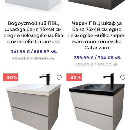
Водоустойчив ПВЦ
Черен ПВЦ шкаф за
шкаф за баня 75х48 см
баня 75х48 см едно
с едно чекмедже мивка
чекмедже мивка черен
с плотове Catanzaro
мат тип хотелска
Catanzaro
Original
Current
341.99
€
/ 668.87 лв.
Original
Current
359.99
€
/ 704.08 лв.
price
price
403.41
€
/ 789.00 лв.
price
price
426.93
€
/ 835.00 лв.
was:
is:
was:
is:
403.41 €
341.99 €
-30%
-30%
426.93 €
359.99 €
/
/
/
/
789.00 лв..
668.87 лв..
835.00 лв..
704.08 лв..