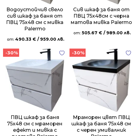
Водоустойчив свело
Сив шкаф за баня от
сив шкаф за баня от
ПВЦ 75х48см с черна
ПВЦ 75х48 см с мивка
матова мивка Palermo
Palermo
505.67
€
/ 989.00 лв.
от:
490.33
€
/ 959.00 лв.
от:
-30%
-30%
ПВЦ шкаф за баня
Мраморен цвят ПВЦ
75х48 см с мраморен
шкаф за баня 75х48 см
ефект и мивка с
с черен умивалник