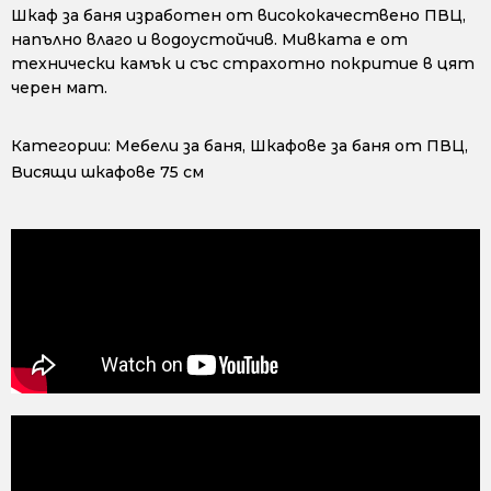
Шкаф за баня изработен от висококачествено ПВЦ,
напълно влаго и водоустойчив. Мивката е от
технически камък и със страхотно покритие в цят
черен мат.
Категории:
Мебели за баня
,
Шкафове за баня от ПВЦ
,
Висящи шкафове 75 см