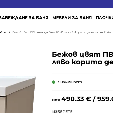
ЗАВЕЖДАНЕ ЗА БАНЯ
МЕБЕЛИ ЗА БАНЯ
ПЛОЧК
0 см
Бежов цвят ПВЦ шкаф за баня 80х45 см ляво корито десен плот Porto L
Бежов цвят ПВ
ляво корито де
В наличност
490.33
€
/ 959.
от:
Alternative:
ИЗБЕРЕТЕ