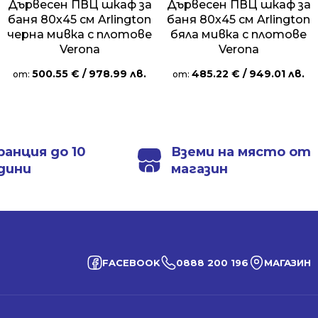
Дървесен ПВЦ шкаф за
Дървесен ПВЦ шкаф за
баня 80х45 см Arlington
баня 80х45 см Arlington
черна мивка с плотове
бяла мивка с плотове
Verona
Verona
500.55
€
/ 978.99 лв.
485.22
€
/ 949.01 лв.
от:
от:
ранция до 10
Вземи на място от
дини
магазин
FACEBOOK
0888 200 196
МАГАЗИН