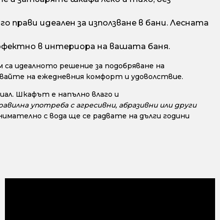
о прави идеален за използване в бани. Лесната
рфектно в интериора на вашата баня.
 са идеалното решение за подобряване на
авайте на ежедневния комфорт и удоволствие.
ал. Шкафът е напълно влаго и
авилна употреба с агресивни, абразивни или други
мателно с вода ще се радвате на дълги години