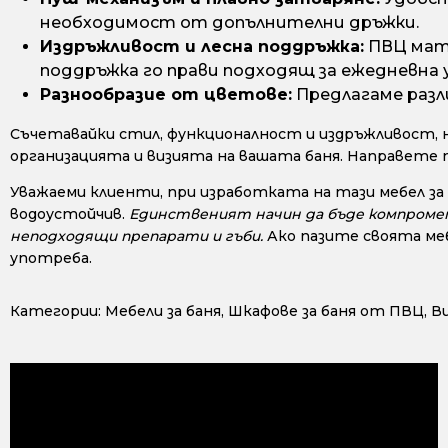
необходимост от допълнителни дръжки.
Издръжливост и лесна поддръжка:
ПВЦ мате
поддръжка го прави подходящ за ежедневна 
Разнообразие от цветове:
Предлагаме разл
Съчетавайки стил, функционалност и издръжливост, 
организацията и визията на вашата баня. Направете 
Уважаеми клиенти, при изработката на тази мебел за
водоустойчив.
Единственият начин да бъде компромети
неподходящи препарати и гъби.
Ако пазите своята меб
употреба.
Категории:
Мебели за баня
,
Шкафове за баня от ПВЦ
,
В