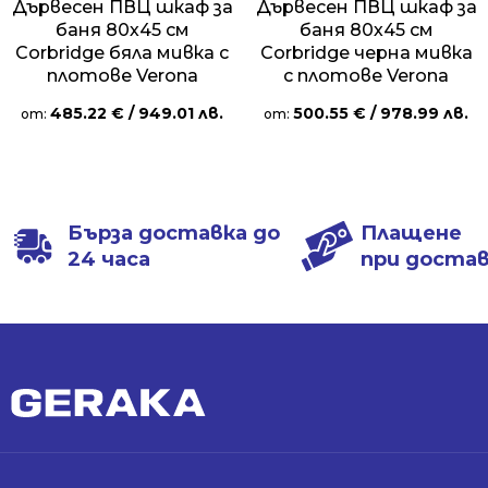
Дървесен ПВЦ шкаф за
Дървесен ПВЦ шкаф за
баня 80х45 см
баня 80х45 см
Corbridge бяла мивка с
Corbridge черна мивка
плотове Verona
с плотове Verona
485.22
€
/ 949.01 лв.
500.55
€
/ 978.99 лв.
от:
от:
Бърза доставка до
Плащене
24 часа
при доста