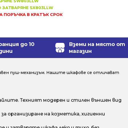
АРЯНЕ SW803LLW
О ЗАТВАРЯНЕ SX803LLW
ЗА ПОРЪЧКА В КРАТЪК СРОК
ранция до 10
Вземи на място от
дини
магазин
ивен пуш-механизъм. Нашите шкафове се отличават
йлите. Техният модерен и стилен външен вид
а организиране на козметика, хигиенни
е и затваряте шкафа леко и тихо, без