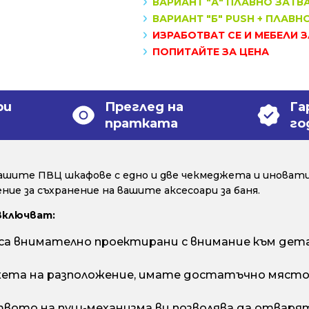
ВАРИАНТ "А" ПЛАВНО ЗАТВ
ВАРИАНТ "Б" PUSH + ПЛАВН
ИЗРАБОТВАТ СЕ И МЕБЕЛИ 
ПОПИТАЙТЕ ЗА ЦЕНА
ри
Преглед на
Га
пратката
го
ашите ПВЦ шкафове с едно и две чекмеджета и иноват
ие за съхранение на вашите аксесоари за баня.
включват:
 внимателно проектирани с внимание към дета
ета на разположение, имате достатъчно място з
вото на пуш-механизма ви позволява да отварят