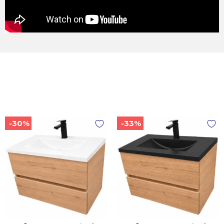
-30%
-33%