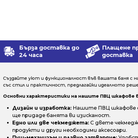
Бърза доставка до
Плащене п
24 часа
доставка
Създайте уют и функционалност във вашата баня с н
със стил и практичност, предлагайки идеалното решен
Основни характеристики на нашите ПВЦ шкафове 
Дизайн и изработка:
Нашите ПВЦ шкафове са
ще придаде банята ви изисканост.
Едно или две чекмеджета:
С двете чекмедж
продукти и други необходими аксесоари.
Пуш-механизъм и плавно затваряне:
Удобст