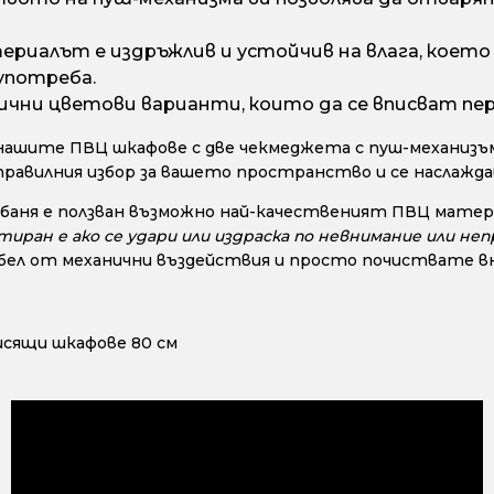
риалът е издръжлив и устойчив на влага, което г
употреба.
ични цветови варианти, които да се вписват пе
нашите ПВЦ шкафове с две чекмеджета с пуш-механизъм
правилния избор за вашето пространство и се наслажд
 баня е ползван възможно най-качественият ПВЦ матери
ран е ако се удари или издраска по невнимание или непр
ел от механични въздействия и просто почиствате вни
исящи шкафове 80 см