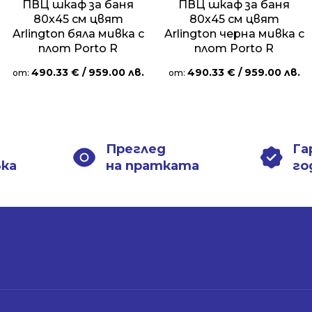
ПВЦ шкаф за баня
ПВЦ шкаф за баня
80х45 см цвят
80х45 см цвят
Arlington бяла мивка с
Arlington черна мивка с
плот Porto R
плот Porto R
490.33
€
/ 959.00 лв.
490.33
€
/ 959.00 лв.
от:
от:
Преглед
Га
вка
на пратката
го