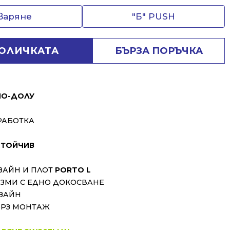
тваряне
"Б" PUSH
КОЛИЧКАТА
БЪРЗА ПОРЪЧКА
ПО-ДОЛУ
РАБОТКА
ТОЙЧИВ
ЗАЙН И ПЛОТ
PORTO L
ИЗМИ С ЕДНО ДОКОСВАНЕ
ЗАЙН
ЪРЗ МОНТАЖ