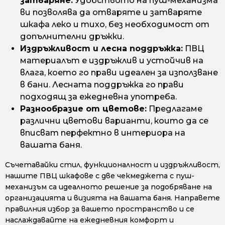
затваряне:
Удобството на пуш-механизма
ви позволява да отваряте и затваряте
шкафа леко и тихо, без необходимост от
допълнителни дръжки.
Издръжливост и лесна поддръжка:
ПВЦ
материалът е издръжлив и устойчив на
влага, което го прави идеален за използване
в бани. Лесната поддръжка го прави
подходящ за ежедневна употреба.
Разнообразие от цветове:
Предлагаме
различни цветови варианти, които да се
вписват перфектно в интериора на
вашата баня.
Съчетавайки стил, функционалност и издръжливост,
нашите ПВЦ шкафове с две чекмеджета с пуш-
механизъм са идеалното решение за подобряване на
организацията и визията на вашата баня. Направете
правилния избор за вашето пространство и се
наслаждавайте на ежедневния комфорт и