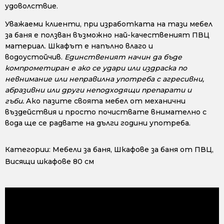
удоволствие.
Уважаеми клиенти, при изработката на тази мебел
за баня е ползван възможно най-качественият ПВЦ
материал. Шкафът е напълно влаго и
водоустойчив.
Единственият начин да бъде
компрометиран е ако се удари или издраска по
невнимание или неправилна употреба с агресивни,
абразивни или други неподходящи препарати и
гъби.
Ако пазите своята мебел от механични
въздействия и просто почиствате внимателно с
вода ще се радвате на дълги години употреба.
Категории:
Мебели за баня
,
Шкафове за баня от ПВЦ
,
Висящи шкафове 80 см