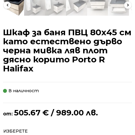
Шкаф за баня ПВЦ 80х45 см
като естествено дърво
черна мивка ляв плот
дясно корито Porto R
Halifax
В наличност
505.67
€
/ 989.00 лв.
от:
Alternative:
ИЗБЕРЕТЕ