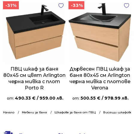
-31%
-33%
ПВЦ шкаф за баня
Дървесен ПВЦ шкаф за
80х45 см цвят Arlington
баня 80х45 см Arlington
черна мивка с плот
черна мивка с плотове
Porto R
Verona
490.33
€
/ 959.00 лв.
500.55
€
/ 978.99 лв.
от:
от:
Начало
Мебели за баня
Шкафове за баня от ПВЦ
Висящи шкафове 8