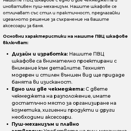
нашите ПВЦ шкафове с едно и две чекмеджета и
иновативен пуш-механизъм. Нашите шкафове се
отличават със стил и практичност, предлагайки
идеалното решение за съхранение на вашите
аксесоари за баня.
Основни характеристики на нашите ПВЦ шкафове
включват:
Дизайн и изработка:
Нашите ПВЦ
шкафове са внимателно проектирани с
внимание към детайлите. Техният
модерен и стилен външен вид ще придаде
банята ви изисканост.
Едно или две чекмеджета:
С двете
чекмеджета на разположение, имате
достатъчно място за организиране на
козметика, хигиенни продукти и други
необходими аксесоари.
Пуш-механизъм и плавно