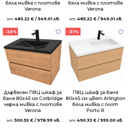
бяла мивка с плотове
бяла мивка с плотове
Verona
Verona
485.22
€
/ 949.01 лв.
485.22
€
/ 949.01 лв.
от:
от:
-33%
-31%
Дървесен ПВЦ шкаф за
ПВЦ шкаф за баня
баня 80х45 см Corbridge
80х45 см цвят Arlington
черна мивка с плотове
бяла мивка с плот
Verona
Porto R
500.55
€
/ 978.99 лв.
490.33
€
/ 959.00 лв.
от:
от: