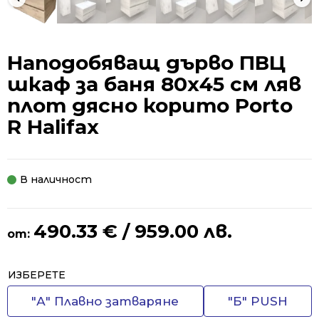
Наподобяващ дърво ПВЦ
шкаф за баня 80х45 см ляв
плот дясно корито Porto
R Halifax
В наличност
490.33
€
/ 959.00 лв.
от:
Alternative:
ИЗБЕРЕТЕ
"А" Плавно затваряне
"Б" PUSH