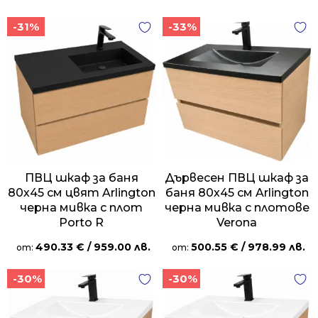
-31%
-33%
ПВЦ шкаф за баня
Дървесен ПВЦ шкаф за
80х45 см цвят Arlington
баня 80х45 см Arlington
черна мивка с плот
черна мивка с плотове
Porto R
Verona
490.33
€
/ 959.00 лв.
500.55
€
/ 978.99 лв.
от:
от:
-30%
-30%