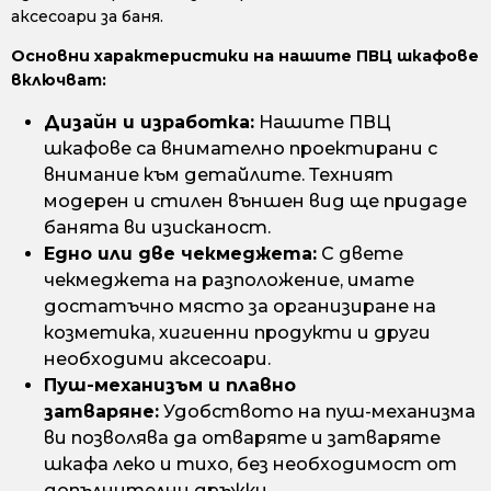
аксесоари за баня.
Основни характеристики на нашите ПВЦ шкафове
включват:
Дизайн и изработка:
Нашите ПВЦ
шкафове са внимателно проектирани с
внимание към детайлите. Техният
модерен и стилен външен вид ще придаде
банята ви изисканост.
Едно или две чекмеджета:
С двете
чекмеджета на разположение, имате
достатъчно място за организиране на
козметика, хигиенни продукти и други
необходими аксесоари.
Пуш-механизъм и плавно
затваряне:
Удобството на пуш-механизма
ви позволява да отваряте и затваряте
шкафа леко и тихо, без необходимост от
допълнителни дръжки.