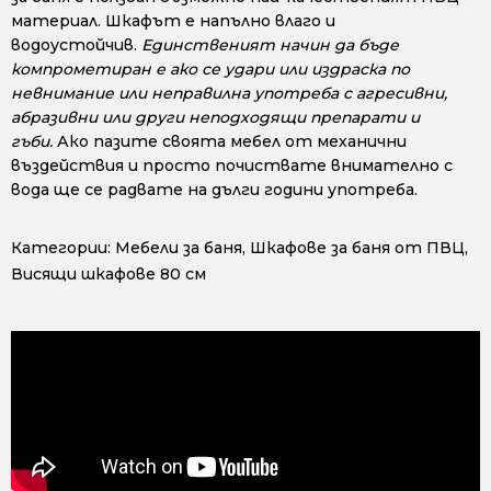
материал. Шкафът е напълно влаго и
водоустойчив.
Единственият начин да бъде
компрометиран е ако се удари или издраска по
невнимание или неправилна употреба с агресивни,
абразивни или други неподходящи препарати и
гъби.
Ако пазите своята мебел от механични
въздействия и просто почиствате внимателно с
вода ще се радвате на дълги години употреба.
Категории:
Мебели за баня
,
Шкафове за баня от ПВЦ
,
Висящи шкафове 80 см