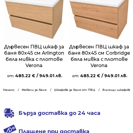
Дървесен ПВЦ шкаф за
Дървесен ПВЦ шкаф за
баня 80х45 см Arlington
баня 80х45 см Corbridge
бяла мивка с плотове
бяла мивка с плотове
Verona
Verona
485.22
€
/ 949.01 лв.
485.22
€
/ 949.01 лв.
от:
от:
Начало
Мебели за баня
Шкафове за баня от ПВЦ
Висящи шкафове 8
Бърза доставка до 24 часа
Плащене при доставка