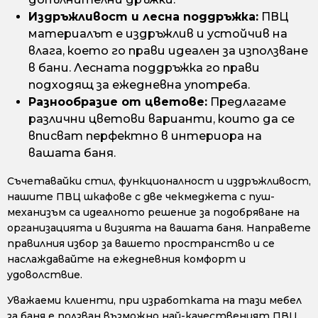
Издръжливост и лесна поддръжка:
ПВЦ
материалът е издръжлив и устойчив на
влага, което го прави идеален за използване
в бани. Лесната поддръжка го прави
подходящ за ежедневна употреба.
Разнообразие от цветове:
Предлагаме
различни цветови варианти, които да се
вписват перфектно в интериора на
вашата баня.
Съчетавайки стил, функционалност и издръжливост,
нашите ПВЦ шкафове с две чекмеджета с пуш-
механизъм са идеалното решение за подобряване на
организацията и визията на вашата баня. Направете
правилния избор за вашето пространство и се
наслаждавайте на ежедневния комфорт и
удоволствие.
Уважаеми клиенти, при изработката на тази мебел
за баня е ползван възможно най-качественият ПВЦ