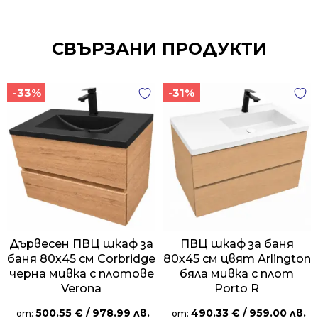
СВЪРЗАНИ ПРОДУКТИ
-33%
-31%
Дървесен ПВЦ шкаф за
ПВЦ шкаф за баня
баня 80х45 см Corbridge
80х45 см цвят Arlington
черна мивка с плотове
бяла мивка с плот
Verona
Porto R
500.55
€
/ 978.99 лв.
490.33
€
/ 959.00 лв.
от:
от: