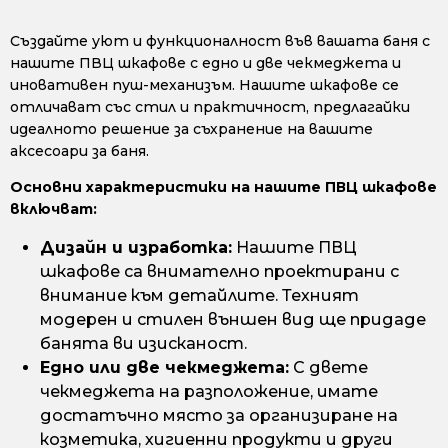
Създайте уют и функционалност във вашата баня с
нашите ПВЦ шкафове с едно и две чекмеджета и
иновативен пуш-механизъм. Нашите шкафове се
отличават със стил и практичност, предлагайки
идеалното решение за съхранение на вашите
аксесоари за баня.
Основни характеристики на нашите ПВЦ шкафове
включват:
Дизайн и изработка:
Нашите ПВЦ
шкафове са внимателно проектирани с
внимание към детайлите. Техният
модерен и стилен външен вид ще придаде
банята ви изисканост.
Едно или две чекмеджета:
С двете
чекмеджета на разположение, имате
достатъчно място за организиране на
козметика, хигиенни продукти и други