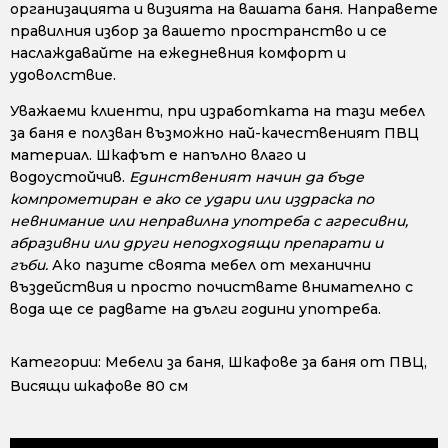
организацията и визията на вашата баня. Направете
правилния избор за вашето пространство и се
наслаждавайте на ежедневния комфорт и
удоволствие.
Уважаеми клиенти, при изработката на тази мебел
за баня е ползван възможно най-качественият ПВЦ
материал. Шкафът е напълно влаго и
водоустойчив.
Единственият начин да бъде
компрометиран е ако се удари или издраска по
невнимание или неправилна употреба с агресивни,
абразивни или други неподходящи препарати и
гъби.
Ако пазите своята мебел от механични
въздействия и просто почиствате внимателно с
вода ще се радвате на дълги години употреба.
Категории:
Мебели за баня
,
Шкафове за баня от ПВЦ
,
Висящи шкафове 80 см