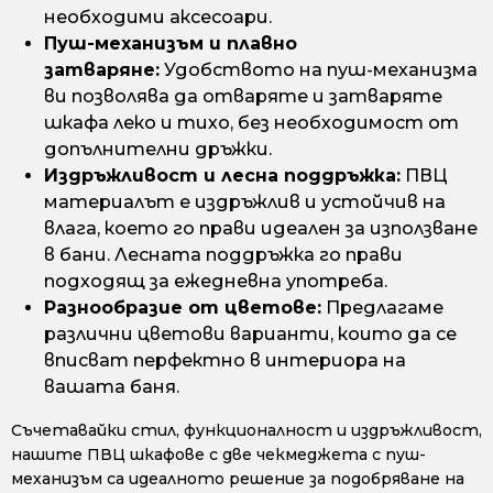
необходими аксесоари.
Пуш-механизъм и плавно
затваряне:
Удобството на пуш-механизма
ви позволява да отваряте и затваряте
шкафа леко и тихо, без необходимост от
допълнителни дръжки.
Издръжливост и лесна поддръжка:
ПВЦ
материалът е издръжлив и устойчив на
влага, което го прави идеален за използване
в бани. Лесната поддръжка го прави
подходящ за ежедневна употреба.
Разнообразие от цветове:
Предлагаме
различни цветови варианти, които да се
вписват перфектно в интериора на
вашата баня.
Съчетавайки стил, функционалност и издръжливост,
нашите ПВЦ шкафове с две чекмеджета с пуш-
механизъм са идеалното решение за подобряване на