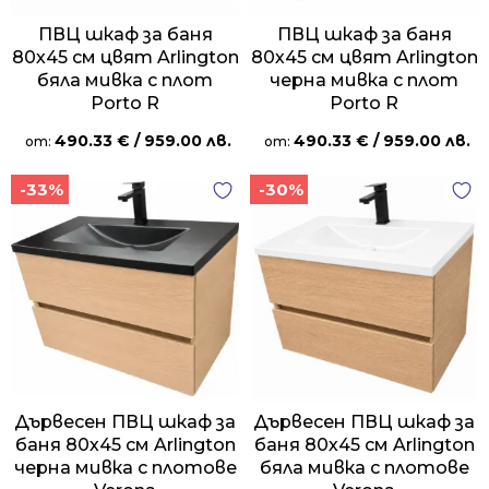
ПВЦ шкаф за баня
ПВЦ шкаф за баня
80х45 см цвят Arlington
80х45 см цвят Arlington
бяла мивка с плот
черна мивка с плот
Porto R
Porto R
490.33
€
/ 959.00 лв.
490.33
€
/ 959.00 лв.
от:
от:
-33%
-30%
Дървесен ПВЦ шкаф за
Дървесен ПВЦ шкаф за
баня 80х45 см Arlington
баня 80х45 см Arlington
черна мивка с плотове
бяла мивка с плотове