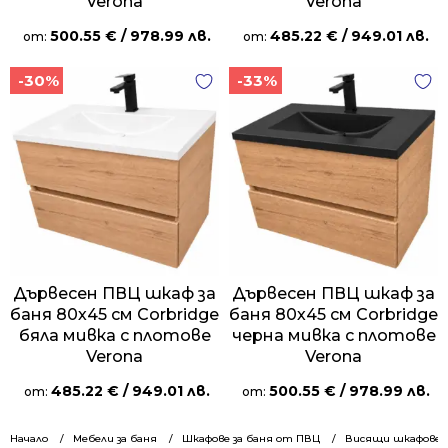
Verona
Verona
500.55
€
/ 978.99 лв.
485.22
€
/ 949.01 лв.
от:
от:
-30%
-33%
Дървесен ПВЦ шкаф за
Дървесен ПВЦ шкаф за
баня 80х45 см Corbridge
баня 80х45 см Corbridge
бяла мивка с плотове
черна мивка с плотове
Verona
Verona
485.22
€
/ 949.01 лв.
500.55
€
/ 978.99 лв.
от:
от:
Начало
Мебели за баня
Шкафове за баня от ПВЦ
Висящи шкафове 8