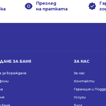
Преглед
Га
вка
на пратката
го
ДАНЕ ЗА БАНЯ
ЗА НАС
 за вграждане
За нас
ифони
Контакти
ла
Гаранция и Подд
аня
Услуги
а баня
Блог