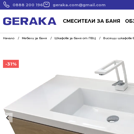
0888 200 196
geraka.com@gmail.com
СМЕСИТЕЛИ ЗА БАНЯ
ОБ
Начало
Мебели за баня
Шкафове за баня от ПВЦ
Висящи шкафове 8
-31%
-31%