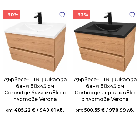
-30%
-33%
Дървесен ПВЦ шкаф за
Дървесен ПВЦ шкаф за
баня 80х45 см
баня 80х45 см
Corbridge бяла мивка с
Corbridge черна мивка
плотове Verona
с плотове Verona
485.22
€
/ 949.01 лв.
500.55
€
/ 978.99 лв.
от:
от: