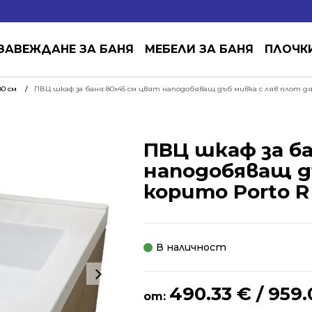
ЗАВЕЖДАНЕ ЗА БАНЯ
МЕБЕЛИ ЗА БАНЯ
ПЛОЧК
0 см
ПВЦ шкаф за баня 80х45 см цвят наподобяващ дъб мивка с ляв плот дя
ПВЦ шкаф за б
наподобяващ д
корито Porto R
В наличност
490.33
€
/ 959.
от: