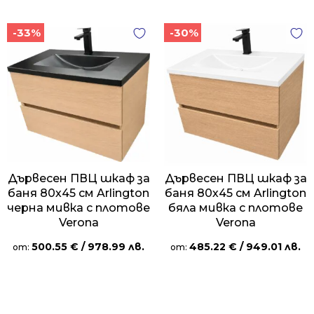
-33%
-30%
Дървесен ПВЦ шкаф за
Дървесен ПВЦ шкаф за
баня 80х45 см Arlington
баня 80х45 см Arlington
черна мивка с плотове
бяла мивка с плотове
Verona
Verona
500.55
€
/ 978.99 лв.
485.22
€
/ 949.01 лв.
от:
от: