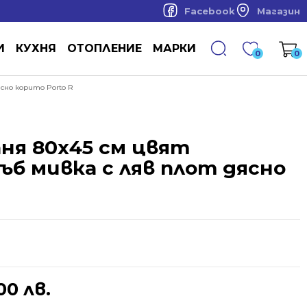
Facebook
Магазин
И
КУХНЯ
ОТОПЛЕНИЕ
МАРКИ
0
0
сно корито Porto R
аня 80х45 см цвят
ъб мивка с ляв плот дясно
00 лв.