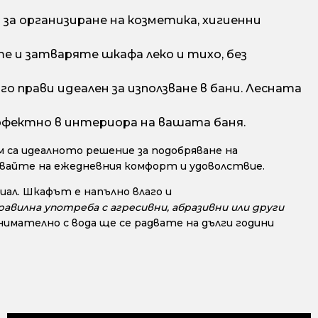
а организиране на козметика, хигиенни
е и затваряте шкафа леко и тихо, без
о прави идеален за използване в бани. Лесната
рфектно в интериора на вашата баня.
 са идеалното решение за подобряване на
авайте на ежедневния комфорт и удоволствие.
ал. Шкафът е напълно влаго и
авилна употреба с агресивни, абразивни или други
мателно с вода ще се радвате на дълги години