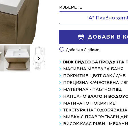
Alternative:
ИЗБЕРЕТЕ
"А" Плавно за
ДОБАВИ В 
Добави в Любими
ВИЖ ВИДЕО ЗА ПРОДУКТА 
МАСИВНА МЕБЕЛ ЗА БАНЯ
ПОКРИТИЕ ЦВЯТ OAK / ДЪБ
ПРЕЦИЗНА КАЧЕСТВЕНА ИЗ
МАТЕРИАЛ - ПЛЪТНО
ПВЦ
НАПЪЛНО
ВЛАГО
И
ВОДОУС
МАТИРАНО ПОКРИТИЕ
ТЕКСТУРА НАПОДОБЯВАЩА
МИВКА С ПРАВОЪГЪЛЕН ДИ
ВИСОК КЛАС
PUSH
- МЕХАН