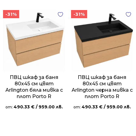
-31%
-31%
ПВЦ шкаф за баня
ПВЦ шкаф за баня
80х45 см цвят
80х45 см цвят
Arlington бяла мивка с
Arlington черна мивка с
плот Porto R
плот Porto R
490.33
€
/ 959.00 лв.
490.33
€
/ 959.00 лв.
от:
от: