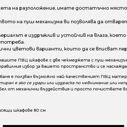
ета на разположение, имате достатъчно място з
вото на пуш-механизма ви позволява да отварят
риалът е издръжлив и устойчив на влага, което г
употреба.
ични цветови варианти, които да се вписват пе
нашите ПВЦ шкафове с две чекмеджета с пуш-механизъм
правилния избор за вашето пространство и се наслажд
 баня е ползван възможно най-качественият ПВЦ матери
ран е ако се удари или издраска по невнимание или непр
ел от механични въздействия и просто почиствате вни
исящи шкафове 80 см