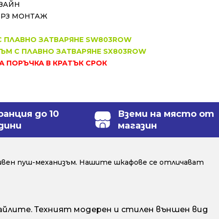
ЗАЙН
ЪРЗ МОНТАЖ
 С ПЛАВНО ЗАТВАРЯНЕ SW803ROW
ЗЪМ С ПЛАВНО ЗАТВАРЯНЕ SX803ROW
ЗА ПОРЪЧКА В КРАТЪК СРОК
ранция до 10
Вземи на място от
дини
магазин
ивен пуш-механизъм. Нашите шкафове се отличават
йлите. Техният модерен и стилен външен вид