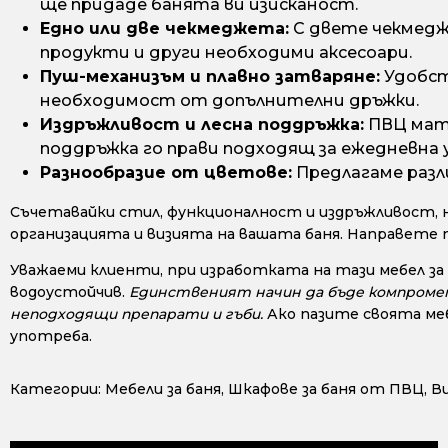
ще придаде банята ви изисканост.
Едно или две чекмеджета:
С двете чекмедж
продукти и други необходими аксесоари.
Пуш-механизъм и плавно затваряне:
Удобст
необходимост от допълнителни дръжки.
Издръжливост и лесна поддръжка:
ПВЦ мате
поддръжка го прави подходящ за ежедневна 
Разнообразие от цветове:
Предлагаме разл
Съчетавайки стил, функционалност и издръжливост, 
организацията и визията на вашата баня. Направете 
Уважаеми клиенти, при изработката на тази мебел за
водоустойчив.
Единственият начин да бъде компромети
неподходящи препарати и гъби.
Ако пазите своята меб
употреба.
Категории:
Мебели за баня
,
Шкафове за баня от ПВЦ
,
В