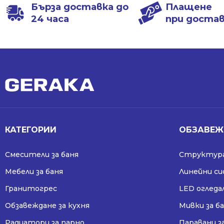
Бърза доставка до
Плащене
24 часа
при доста
КАТЕГОРИИ
ОБЗАВЕЖ
Смесители за баня
Структура
Мебели за баня
Линейни с
Гранитогрес
LED огледа
Обзавеждане за кухня
Мивки за б
Радиатори за парно
Паравани з