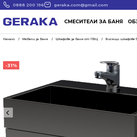
0888 200 196
geraka.com@gmail.com
СМЕСИТЕЛИ ЗА БАНЯ
ОБ
Начало
Мебели за баня
Шкафове за баня от ПВЦ
Висящи шкафове 5
-31%
-31%