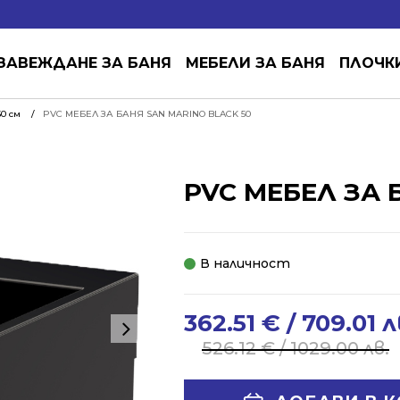
ЗАВЕЖДАНЕ ЗА БАНЯ
МЕБЕЛИ ЗА БАНЯ
ПЛОЧК
0 см
PVC МЕБЕЛ ЗА БАНЯ SAN MARINO BLACK 50
PVC МЕБЕЛ ЗА 
В наличност
362.51
€
/ 709.01 л
Original
Current
price
price
526.12
€
/ 1029.00 лв.
was:
is:
526.12 €
362.51 €
Alternative: