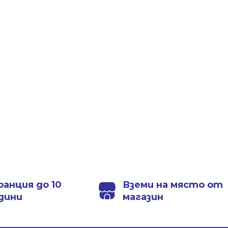
ранция до 10
Вземи на място от
дини
магазин