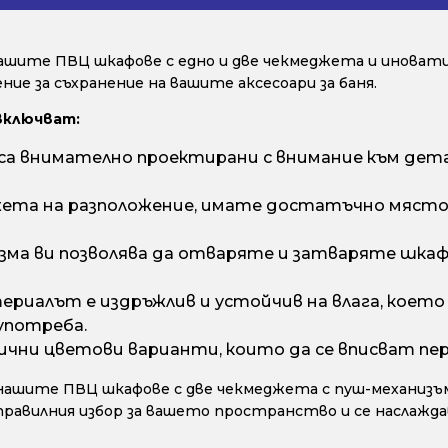
ашите ПВЦ шкафове с едно и две чекмеджета и иноват
ие за съхранение на вашите аксесоари за баня.
включват:
 внимателно проектирани с внимание към дета
ета на разположение, имате достатъчно място з
ма ви позволява да отваряте и затваряте шкафа
риалът е издръжлив и устойчив на влага, което г
употреба.
ични цветови варианти, които да се вписват пе
нашите ПВЦ шкафове с две чекмеджета с пуш-механизъм
правилния избор за вашето пространство и се наслажд