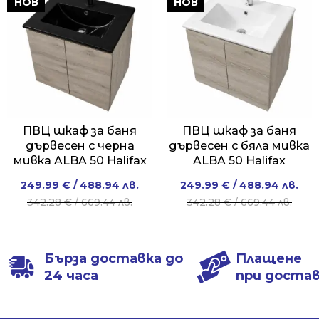
НОВ
НОВ
ПВЦ шкаф за баня
ПВЦ шкаф за баня
дървесен с черна
дървесен с бяла мивка
мивка ALBA 50 Halifax
ALBA 50 Halifax
Original
Current
Original
Current
249.99
€
/ 488.94 лв.
249.99
€
/ 488.94 лв.
price
price
price
price
342.28
€
/ 669.44 лв.
342.28
€
/ 669.44 лв.
was:
is:
was:
is:
342.28 €
249.99 €
342.28 €
249.99 €
/
/
/
/
Бърза доставка до
Плащене
669.44 лв..
488.94 лв..
669.44 лв..
488.94 лв..
24 часа
при доста