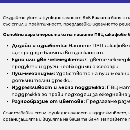
Създайте уют и функционалност във вашата баня с н
със стил и практичност, предлагайки идеалното решен
Основни характеристики на нашите ПВЦ шкафове 
Дизайн и изработка:
Нашите ПВЦ шкафове са
ще придаде банята ви изисканост.
Едно или две чекмеджета:
С двете чекмедж
продукти и други необходими аксесоари.
Пуш-механизъм:
Удобството на пуш-механиз
допълнителни дръжки.
Издръжливост и лесна поддръжка:
ПВЦ мате
поддръжка го прави подходящ за ежедневна 
Разнообразие от цветове:
Предлагаме разл
Съчетавайки стил, функционалност и издръжливост, 
организацията и визията на вашата баня. Направете 