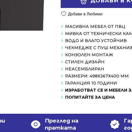
ДОБАВИ В 
/
/
1029.00 лв..
709.01 лв..
Добави в Любими
МАСИВНА МЕБЕЛ ОТ ПВЦ
МИВКА ОТ ТЕХНИЧЕСКИ КА
ВОДО И ВЛАГО УСТОЙЧИВ
ЧЕКМЕДЖЕ С ПУШ МЕХАНИ
КОНЗОЛЕН МОНТАЖ
СТИЛЕН ДИЗАЙН
НЕАСЕМБЛИРАН
РАЗМЕРИ: 498Х367Х400 MM.
ГАРАНЦИЯ 10 ГОДИНИ
ИЗРАБОТВАТ СЕ И МЕБЕЛИ 
ПОПИТАЙТЕ ЗА ЦЕНА
ри
Преглед на
Га
пратката
го