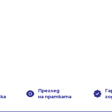
Преглед
Га
вка
на пратката
го