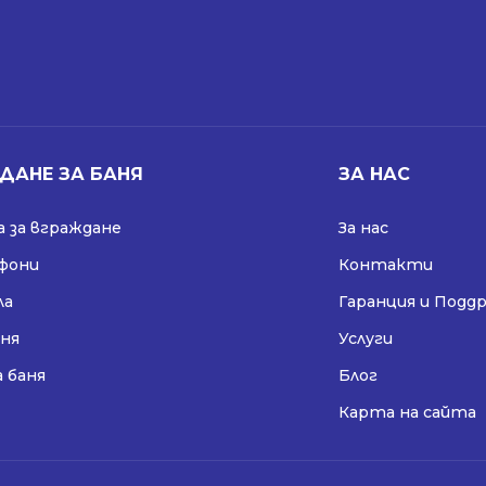
ДАНЕ ЗА БАНЯ
ЗА НАС
 за вграждане
За нас
ифони
Контакти
ла
Гаранция и Подд
аня
Услуги
а баня
Блог
Карта на сайта