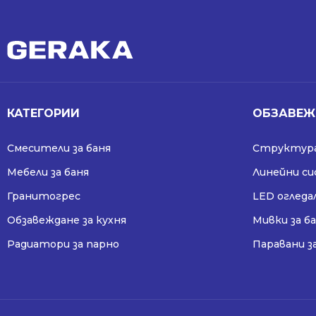
КАТЕГОРИИ
ОБЗАВЕЖ
Смесители за баня
Структура
Мебели за баня
Линейни с
Гранитогрес
LED огледа
Обзавеждане за кухня
Мивки за б
Радиатори за парно
Паравани з