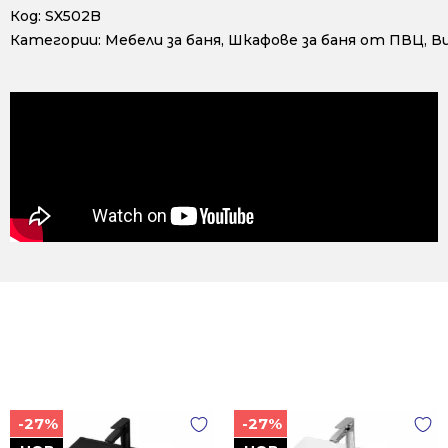
Код:
SX502B
Категории:
Мебели за баня
,
Шкафове за баня от ПВЦ
,
В
-27%
-27%