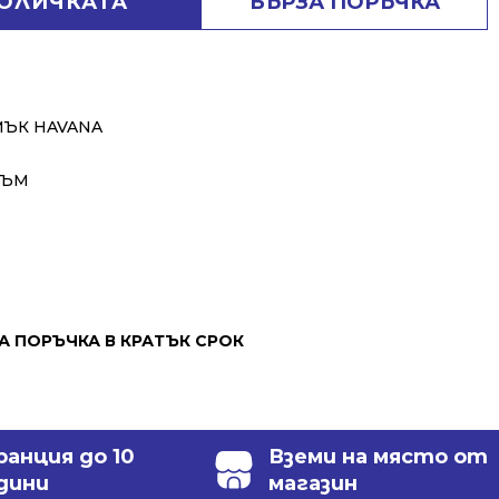
КОЛИЧКАТА
БЪРЗА ПОРЪЧКА
МЪК HAVANA
ЗЪМ
ЗА ПОРЪЧКА В КРАТЪК СРОК
ранция до 10
Вземи на място от
дини
магазин