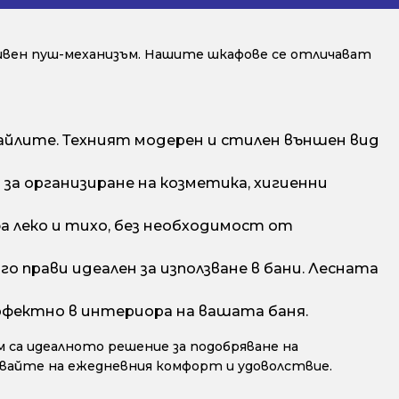
ивен пуш-механизъм. Нашите шкафове се отличават
йлите. Техният модерен и стилен външен вид
а организиране на козметика, хигиенни
 леко и тихо, без необходимост от
о прави идеален за използване в бани. Лесната
рфектно в интериора на вашата баня.
 са идеалното решение за подобряване на
авайте на ежедневния комфорт и удоволствие.