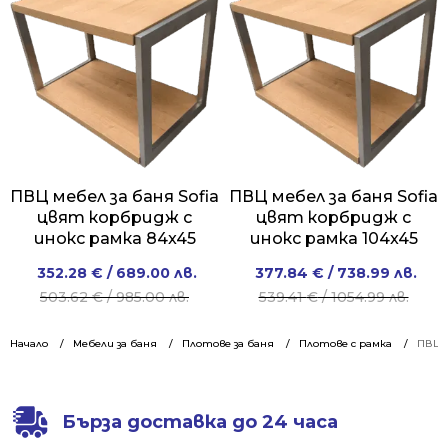
/
/
913.00 лв..
639.01 лв..
1045.00 лв..
749.00 лв..
ПВЦ мебел за баня Sofia
ПВЦ мебел за баня Sofia
цвят корбридж с
цвят корбридж с
инокс рамка 84x45
инокс рамка 104x45
Original
Current
Original
Current
352.28
€
/ 689.00 лв.
377.84
€
/ 738.99 лв.
price
price
price
price
503.62
€
/ 985.00 лв.
539.41
€
/ 1054.99 лв.
was:
is:
was:
is:
503.62 €
352.28 €
539.41 €
377.84 €
Начало
Мебели за баня
Плотове за баня
Плотове с рамка
ПВЦ м
/
/
/
/
985.00 лв..
689.00 лв..
1054.99 лв..
738.99 лв..
Бърза доставка до 24 часа