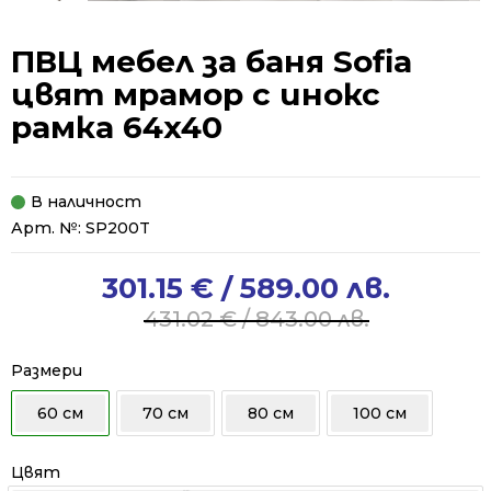
ПВЦ мебел за баня Sofia
цвят мрамор с инокс
рамка 64x40
В наличност
Арт. №:
SP200T
301.15
€
/ 589.00 лв.
Original
Current
price
price
431.02
€
/ 843.00 лв.
was:
is:
431.02 €
301.15 €
Размери
/
/
60 см
70 см
80 см
100 см
843.00 лв..
589.00 лв..
Цвят