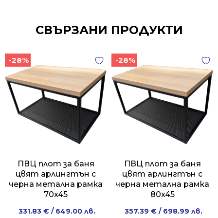
СВЪРЗАНИ ПРОДУКТИ
-28%
-28%
ПВЦ плот за баня
ПВЦ плот за баня
цвят арлингтън с
цвят арлингтън с
черна метална рамка
черна метална рамка
70x45
80x45
Original
Current
Original
Current
331.83
€
/ 649.00 лв.
357.39
€
/ 698.99 лв.