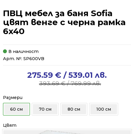
ПВЦ мебел за баня Sofia
цвят венге с черна рамка
6x40
В наличност
Арт. №:
SP600VB
275.59
€
/ 539.01 лв.
Original
Current
price
price
393.69
€
/ 769.99 лв.
was:
is:
393.69 €
275.59 €
Размери
/
/
60 см
70 см
80 см
100 см
769.99 лв..
539.01 лв..
Цвят