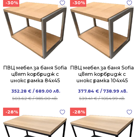
-30%
-30%
ПВЦ мебел за баня Sofia
ПВЦ мебел за баня Sofia
цвят корбридж с
цвят корбридж с
инокс рамка 84x45
инокс рамка 104x45
Original
Current
Original
Current
352.28
€
/ 689.00 лв.
377.84
€
/ 738.99 лв.
price
price
price
price
503.62
€
/ 985.00 лв.
539.41
€
/ 1054.99 лв.
was:
is:
was:
is:
-28%
-28%
503.62 €
352.28 €
539.41 €
377.84 €
/
/
/
/
985.00 лв..
689.00 лв..
1054.99 лв..
738.99 лв..