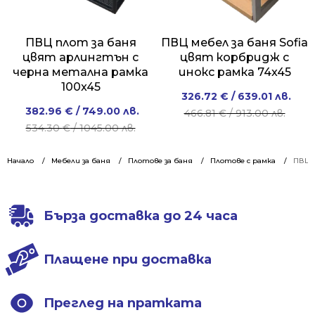
ПВЦ плот за баня
ПВЦ мебел за баня Sofia
цвят арлингтън с
цвят корбридж с
черна метална рамка
инокс рамка 74x45
100x45
Original
Current
326.72
€
/ 639.01 лв.
Original
Current
382.96
€
/ 749.00 лв.
price
price
466.81
€
/ 913.00 лв.
price
price
534.30
€
/ 1045.00 лв.
was:
is:
was:
is:
466.81 €
326.72 €
534.30 €
382.96 €
Начало
Мебели за баня
Плотове за баня
Плотове с рамка
/
/
ПВЦ м
/
/
913.00 лв..
639.01 лв..
1045.00 лв..
749.00 лв..
Бърза доставка до 24 часа
Плащене при доставка
Преглед на пратката