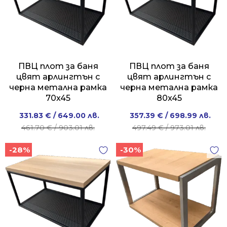
ПВЦ плот за баня
ПВЦ плот за баня
цвят арлингтън с
цвят арлингтън с
черна метална рамка
черна метална рамка
70x45
80x45
Original
Current
Original
Current
331.83
€
/ 649.00 лв.
357.39
€
/ 698.99 лв.
price
price
price
price
461.70
€
/ 903.01 лв.
497.49
€
/ 973.01 лв.
was:
is:
was:
is:
-28%
-30%
461.70 €
331.83 €
497.49 €
357.39 €
/
/
/
/
903.01 лв..
649.00 лв..
973.01 лв..
698.99 лв..