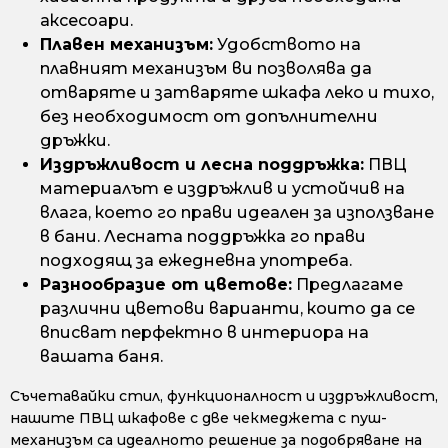
аксесоари.
Плавен механизъм:
Удобството на
плавният механизъм ви позволява да
отваряте и затваряте шкафа леко и тихо,
без необходимост от допълнителни
дръжки.
Издръжливост и лесна поддръжка:
ПВЦ
материалът е издръжлив и устойчив на
влага, което го прави идеален за използване
в бани. Лесната поддръжка го прави
подходящ за ежедневна употреба.
Разнообразие от цветове:
Предлагаме
различни цветови варианти, които да се
вписват перфектно в интериора на
вашата баня.
Съчетавайки стил, функционалност и издръжливост,
нашите ПВЦ шкафове с две чекмеджета с пуш-
механизъм са идеалното решение за подобряване на