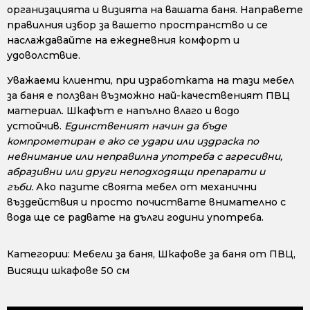
организацията и визията на вашата баня. Направете
правилния избор за вашето пространство и се
наслаждавайте на ежедневния комфорт и
удоволствие.
Уважаеми клиенти, при изработката на тази мебел
за баня е ползван възможно най-качественият ПВЦ
материал. Шкафът е напълно влаго и водо
устойчив.
Единственият начин да бъде
компрометиран е ако се удари или издраска по
невнимание или неправилна употреба с агресивни,
абразивни или други неподходящи препарати и
гъби.
Ако пазите своята мебел от механични
въздействия и просто почиствате внимателно с
вода ще се радвате на дълги години употреба.
Категории:
Мебели за баня
,
Шкафове за баня от ПВЦ
,
Висящи шкафове 50 см