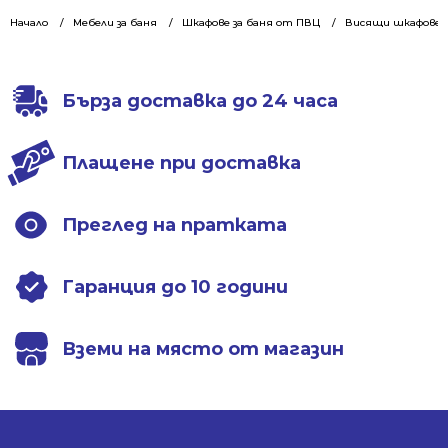
342.28 €
249.99 €
342.28 €
249.99 €
Начало
Мебели за баня
Шкафове за баня от ПВЦ
Висящи шкафове 5
/
/
/
/
669.44 лв..
488.94 лв..
669.44 лв..
488.94 лв..
Бърза доставка до 24 часа
Плащене при доставка
Преглед на пратката
Гаранция до 10 години
Вземи на място от магазин