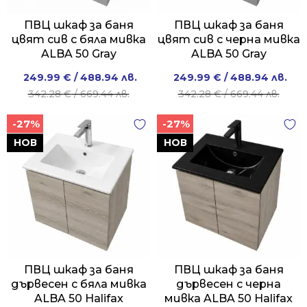
ПВЦ шкаф за баня
ПВЦ шкаф за баня
цвят сив с бяла мивка
цвят сив с черна мивка
ALBA 50 Gray
ALBA 50 Gray
Original
Current
Original
Current
249.99
€
/ 488.94 лв.
249.99
€
/ 488.94 лв.
price
price
price
price
342.28
€
/ 669.44 лв.
342.28
€
/ 669.44 лв.
was:
is:
was:
is:
-27%
-27%
342.28 €
249.99 €
342.28 €
249.99 €
/
/
/
/
НОВ
НОВ
669.44 лв..
488.94 лв..
669.44 лв..
488.94 лв..
ПВЦ шкаф за баня
ПВЦ шкаф за баня
дървесен с бяла мивка
дървесен с черна
ALBA 50 Halifax
мивка ALBA 50 Halifax