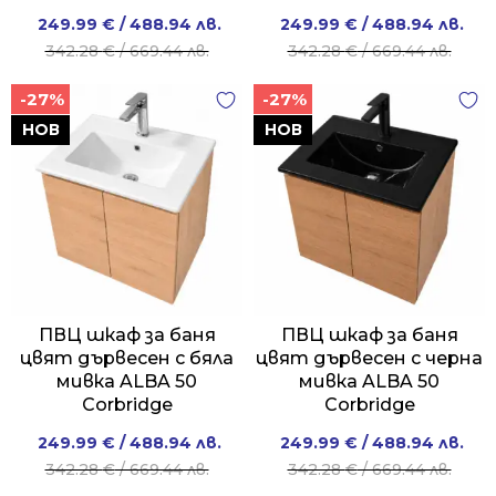
Original
Current
Original
Current
249.99
€
/ 488.94 лв.
249.99
€
/ 488.94 лв.
price
price
price
price
342.28
€
/ 669.44 лв.
342.28
€
/ 669.44 лв.
was:
is:
was:
is:
-27%
-27%
342.28 €
249.99 €
342.28 €
249.99 €
/
/
/
/
НОВ
НОВ
669.44 лв..
488.94 лв..
669.44 лв..
488.94 лв..
ПВЦ шкаф за баня
ПВЦ шкаф за баня
цвят дървесен с бяла
цвят дървесен с черна
мивка ALBA 50
мивка ALBA 50
Corbridge
Corbridge
Original
Current
Original
Current
249.99
€
/ 488.94 лв.
249.99
€
/ 488.94 лв.
price
price
price
price
342.28
€
/ 669.44 лв.
342.28
€
/ 669.44 лв.
was:
is:
was:
is: