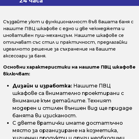
24 часа
Създайте уют и функционалност във вашата баня с
нашите ПВЦ шкафове с едно и две чекмеджета и
иновативен пуш-механизъм. Нашите шкафове се
отличават със стил и практичност, предлагайки
идеалното решение за съхранение на вашите
аксесоари за баня.
Основни характеристики на нашите ПВЦ шкафове
включват:
Дизайн и изработка:
Нашите ПВЦ
шкафове са внимателно проектирани с
внимание към детайлите. Техният
модерен и стилен външен вид ще придаде
банята ви изисканост.
С двете вратички имате достатъчно
място за организиране на козметика,
хигиенни продукти и други необходими