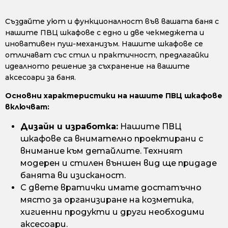
Създайте уют и функционалност във вашата баня с
нашите ПВЦ шкафове с едно и две чекмеджета и
иновативен пуш-механизъм. Нашите шкафове се
отличават със стил и практичност, предлагайки
идеалното решение за съхранение на вашите
аксесоари за баня.
Основни характеристики на нашите ПВЦ шкафове
включват:
Дизайн и изработка:
Нашите ПВЦ
шкафове са внимателно проектирани с
внимание към детайлите. Техният
модерен и стилен външен вид ще придаде
банята ви изисканост.
С двете вратички имате достатъчно
място за организиране на козметика,
хигиенни продукти и други необходими
аксесоари.