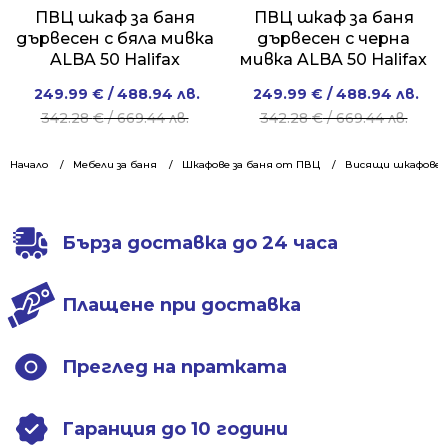
ПВЦ шкаф за баня
ПВЦ шкаф за баня
дървесен с бяла мивка
дървесен с черна
ALBA 50 Halifax
мивка ALBA 50 Halifax
Original
Current
Original
Current
249.99
€
/ 488.94 лв.
249.99
€
/ 488.94 лв.
price
price
price
price
342.28
€
/ 669.44 лв.
342.28
€
/ 669.44 лв.
was:
is:
was:
is:
342.28 €
249.99 €
342.28 €
249.99 €
Начало
Мебели за баня
Шкафове за баня от ПВЦ
Висящи шкафове 5
/
/
/
/
669.44 лв..
488.94 лв..
669.44 лв..
488.94 лв..
Бърза доставка до 24 часа
Плащене при доставка
Преглед на пратката
Гаранция до 10 години