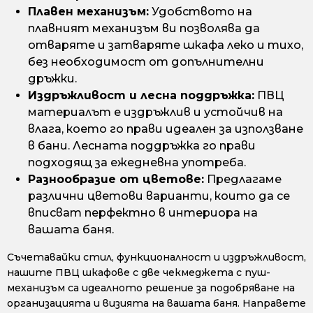
Плавен механизъм:
Удобството на
плавният механизъм ви позволява да
отваряте и затваряте шкафа леко и тихо,
без необходимост от допълнителни
дръжки.
Издръжливост и лесна поддръжка:
ПВЦ
материалът е издръжлив и устойчив на
влага, което го прави идеален за използване
в бани. Лесната поддръжка го прави
подходящ за ежедневна употреба.
Разнообразие от цветове:
Предлагаме
различни цветови варианти, които да се
вписват перфектно в интериора на
вашата баня.
Съчетавайки стил, функционалност и издръжливост,
нашите ПВЦ шкафове с две чекмеджета с пуш-
механизъм са идеалното решение за подобряване на
организацията и визията на вашата баня. Направете