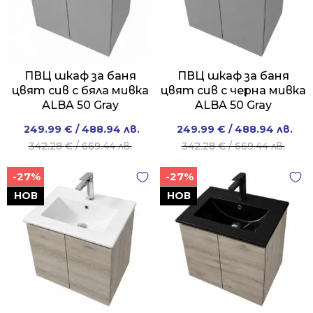
ПВЦ шкаф за баня
ПВЦ шкаф за баня
цвят сив с бяла мивка
цвят сив с черна мивка
ALBA 50 Gray
ALBA 50 Gray
Original
Current
Original
Current
249.99
€
/ 488.94 лв.
249.99
€
/ 488.94 лв.
price
price
price
price
342.28
€
/ 669.44 лв.
342.28
€
/ 669.44 лв.
was:
is:
was:
is:
-27%
-27%
342.28 €
249.99 €
342.28 €
249.99 €
/
/
/
/
НОВ
НОВ
669.44 лв..
488.94 лв..
669.44 лв..
488.94 лв..