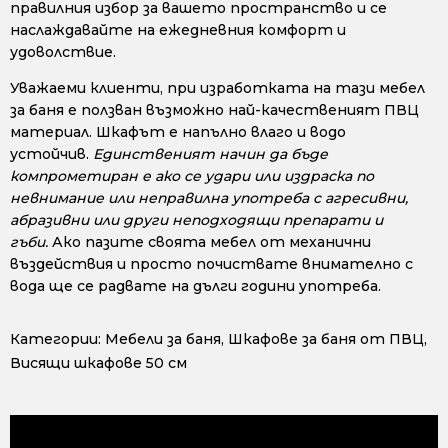
правилния избор за вашето пространство и се
наслаждавайте на ежедневния комфорт и
удоволствие.
Уважаеми клиенти, при изработката на тази мебел
за баня е ползван възможно най-качественият ПВЦ
материал. Шкафът е напълно влаго и водо
устойчив.
Единственият начин да бъде
компрометиран е ако се удари или издраска по
невнимание или неправилна употреба с агресивни,
абразивни или други неподходящи препарати и
гъби.
Ако пазите своята мебел от механични
въздействия и просто почиствате внимателно с
вода ще се радвате на дълги години употреба.
Категории:
Мебели за баня
,
Шкафове за баня от ПВЦ
,
Висящи шкафове 50 см