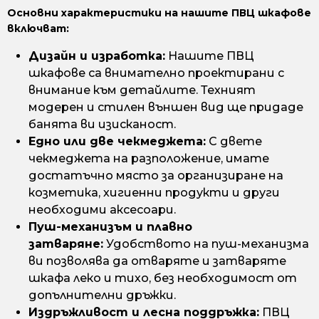
Основни характеристики на нашите ПВЦ шкафове
включват:
Дизайн и изработка:
Нашите ПВЦ
шкафове са внимателно проектирани с
внимание към детайлите. Техният
модерен и стилен външен вид ще придаде
банята ви изисканост.
Едно или две чекмеджета:
С двете
чекмеджета на разположение, имате
достатъчно място за организиране на
козметика, хигиенни продукти и други
необходими аксесоари.
Пуш-механизъм и плавно
затваряне:
Удобството на пуш-механизма
ви позволява да отваряте и затваряте
шкафа леко и тихо, без необходимост от
допълнителни дръжки.
Издръжливост и лесна поддръжка:
ПВЦ