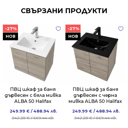
СВЪРЗАНИ ПРОДУКТИ
-27%
-27%
НОВ
НОВ
ПВЦ шкаф за баня
ПВЦ шкаф за баня
дървесен с бяла мивка
дървесен с черна
ALBA 50 Halifax
мивка ALBA 50 Halifax
Original
Current
Original
Current
249.99
€
/ 488.94 лв.
249.99
€
/ 488.94 лв.
price
price
price
price
342.28
€
/ 669.44 лв.
342.28
€
/ 669.44 лв.
was:
is:
was:
is: