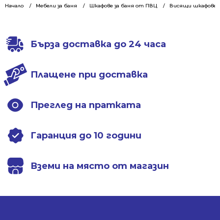
342.28 €
249.99 €
342.28 €
249.99 €
Начало
Мебели за баня
Шкафове за баня от ПВЦ
Висящи шкафове 5
/
/
/
/
669.44 лв..
488.94 лв..
669.44 лв..
488.94 лв..
Бърза доставка до 24 часа
Плащене при доставка
Преглед на пратката
Гаранция до 10 години
Вземи на място от магазин