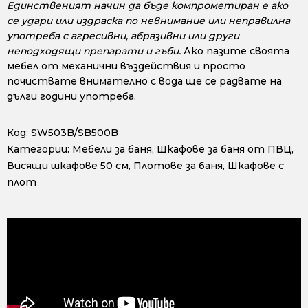
Единственият начин да бъде компрометиран е ако
се удари или издраска по невнимание или неправилна
употреба с агресивни, абразивни или други
неподходящи препарати и гъби.
Ако пазите своята
мебел от механични въздействия и просто
почиствате внимателно с вода ще се радвате на
дълги години употреба.
Код:
SW503B/SB500B
Категории:
Мебели за баня
,
Шкафове за баня от ПВЦ
,
Висящи шкафове 50 см
,
Плотове за баня
,
Шкафове с
плот