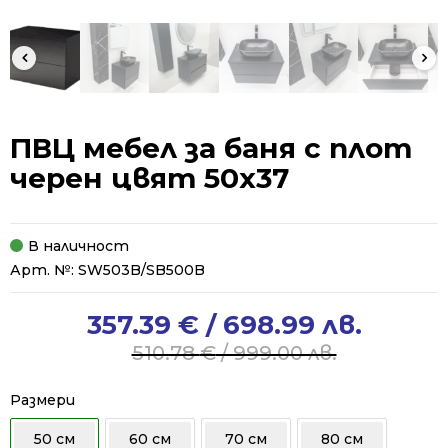
ПВЦ мебел за баня с плот
черен цвят 50x37
В наличност
Арт. №:
SW503B/SB500B
357.39
€
/ 698.99 лв.
Original
Current
price
price
510.78
€
/ 999.00 лв.
was:
is:
510.78 €
357.39 €
Размери
/
/
50 см
60 см
70 см
80 см
999.00 лв..
698.99 лв..