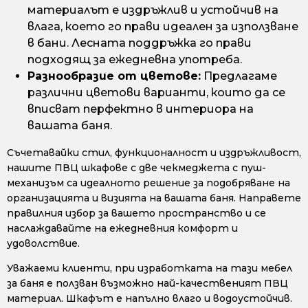
материалът е издръжлив и устойчив на
влага, което го прави идеален за използване
в бани. Лесната поддръжка го прави
подходящ за ежедневна употреба.
Разнообразие от цветове:
Предлагаме
различни цветови варианти, които да се
вписват перфектно в интериора на
вашата баня.
Съчетавайки стил, функционалност и издръжливост,
нашите ПВЦ шкафове с две чекмеджета с пуш-
механизъм са идеалното решение за подобряване на
организацията и визията на вашата баня. Направете
правилния избор за вашето пространство и се
наслаждавайте на ежедневния комфорт и
удоволствие.
Уважаеми клиенти, при изработката на тази мебел
за баня е ползван възможно най-качественият ПВЦ
материал. Шкафът е напълно влаго и водоустойчив.