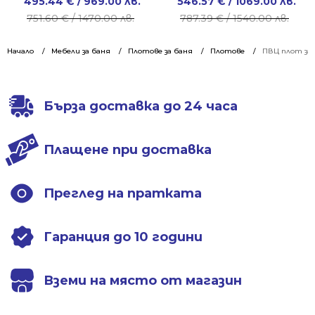
Original
Current
Original
Current
495.44
€
/ 969.00 лв.
546.57
€
/ 1069.00 лв.
price
price
price
price
751.60
€
/ 1470.00 лв.
787.39
€
/ 1540.00 лв.
was:
is:
was:
is:
751.60 €
495.44 €
787.39 €
546.57 €
Начало
Мебели за баня
Плотове за баня
Плотове
ПВЦ плот за 
/
/
/
/
1470.00 лв..
969.00 лв..
1540.00 лв..
1069.00 лв..
Бърза доставка до 24 часа
Плащене при доставка
Преглед на пратката
Гаранция до 10 години
Вземи на място от магазин