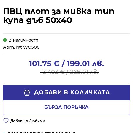
ПВЦ плот за мивка тип
купа дъб 50x40
В наличност
Арт. №:
WO500
101.75
€
/ 199.01 лв.
Original
Current
price
price
137.03
€
/ 268.01 лв.
was:
is:
137.03 €
101.75 €
Alternative:
/
/
ДОБАВИ В КОЛИЧКАТА
268.01 лв..
199.01 лв..
БЪРЗА ПОРЪЧКА
Добави в Любими