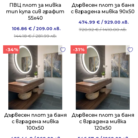
ПВЦ плот за мивка
Дървесен плот за баня
тип купа сив графит
с вградена мивка 90x50
55x40
Original
Current
474.99
€
/ 929.00 лв.
Original
Current
106.86
€
/ 209.00 лв.
price
price
720.92
€
/ 1410.00 лв.
price
price
144.18
€
/ 281.99 лв.
was:
is:
was:
is:
720.92 €
474.99 €
-34%
-31%
144.18 €
106.86 €
/
/
/
/
1410.00 лв..
929.00 лв..
281.99 лв..
209.00 лв..
Дървесен плот за баня
Дървесен плот за баня
с вградена мивка
с вградена мивка
100x50
120x50