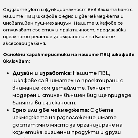
Създайте уют и функционалност във вашата баня с
нашите ПВЦ шкафове с едно и две чекмеджета и
иновативен пуш-механизъм. Нашите шкафове се
отличават със стил и практичност, предлагайки
идеалното решение за съхранение на вашите
аксесоари за баня.
Основни характеристики на нашите ПВЦ шкафове
включват:
Дизайн и изработка:
Нашите ПВЦ
шкафове са внимателно проектирани с
внимание към детайлите. Техният
модерен и стилен външен вид ще придаде
банята ви изисканост.
Едно или две чекмеджета:
С двете
чекмеджета на разположение, имате
достатъчно място за организиране на
козметика, хигиенни продукти и други