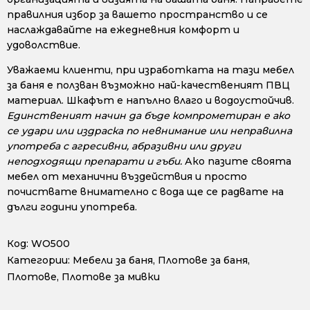
правилния избор за вашето пространство и се
наслаждавайте на ежедневния комфорт и
удоволствие.
Уважаеми клиенти, при изработката на тази мебел
за баня е ползван възможно най-качественият ПВЦ
материал. Шкафът е напълно влаго и водоустойчив.
Единственият начин да бъде компрометиран е ако
се удари или издраска по невнимание или неправилна
употреба с агресивни, абразивни или други
неподходящи препарати и гъби.
Ако пазите своята
мебел от механични въздействия и просто
почиствате внимателно с вода ще се радвате на
дълги години употреба.
Код:
WO500
Категории:
Мебели за баня
,
Плотове за баня
,
Плотове
,
Плотове за мивки