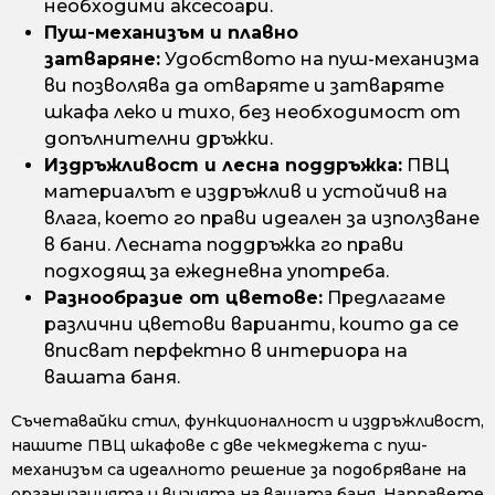
необходими аксесоари.
Пуш-механизъм и плавно
затваряне:
Удобството на пуш-механизма
ви позволява да отваряте и затваряте
шкафа леко и тихо, без необходимост от
допълнителни дръжки.
Издръжливост и лесна поддръжка:
ПВЦ
материалът е издръжлив и устойчив на
влага, което го прави идеален за използване
в бани. Лесната поддръжка го прави
подходящ за ежедневна употреба.
Разнообразие от цветове:
Предлагаме
различни цветови варианти, които да се
вписват перфектно в интериора на
вашата баня.
Съчетавайки стил, функционалност и издръжливост,
нашите ПВЦ шкафове с две чекмеджета с пуш-
механизъм са идеалното решение за подобряване на
организацията и визията на вашата баня. Направете