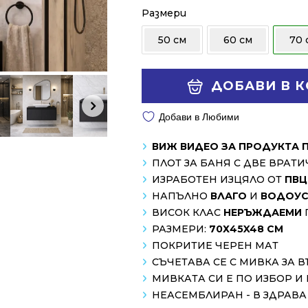
475.60 €
311.38 €
Размери
/
/
50 см
60 см
70 
930.19 лв..
609.01 лв..
Alternative:
ДОБАВИ В 
Добави в Любими
ВИЖ ВИДЕО ЗА ПРОДУКТА 
ПЛОТ ЗА БАНЯ С ДВЕ ВРАТ
ИЗРАБОТЕН ИЗЦЯЛО ОТ
ПВЦ
НАПЪЛНО
ВЛАГО
И
ВОДОУС
ВИСОК КЛАС
НЕРЪЖДАЕМИ
РАЗМЕРИ:
70Х45X48 СМ
ПОКРИТИЕ ЧЕРЕН МАТ
СЪЧЕТАВА СЕ С МИВКА ЗА В
МИВКАТА СИ Е ПО ИЗБОР И
НЕАСЕМБЛИРАН - В ЗДРАВ