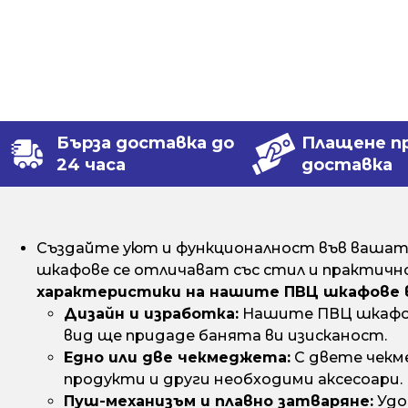
Бърза доставка до
Плащене п
24 часа
доставка
Създайте уют и функционалност във вашата
шкафове се отличават със стил и практично
характеристики на нашите ПВЦ шкафове 
Дизайн и изработка:
Нашите ПВЦ шкафове
вид ще придаде банята ви изисканост.
Едно или две чекмеджета:
С двете чекм
продукти и други необходими аксесоари.
Пуш-механизъм и плавно затваряне:
Удо