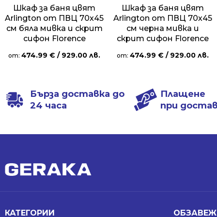
Шкаф за баня цвят
Шкаф за баня цвят
Arlington от ПВЦ 70х45
Arlington от ПВЦ 70х45
см бяла мивка и скрит
см черна мивка и
сифон Florence
скрит сифон Florence
474.99
€
/ 929.00 лв.
474.99
€
/ 929.00 лв.
от:
от:
Бърза доставка до
Плащене
24 часа
при доста
КАТЕГОРИИ
ОБЗАВЕЖ