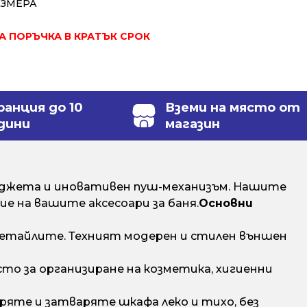
АЗМЕРА
ЗА ПОРЪЧКА В КРАТЪК СРОК
ранция до 10
Вземи на място от
дини
магазин
меджета и иновативен пуш-механизъм. Нашите
е на вашите аксесоари за баня.
Основни
етайлите. Техният модерен и стилен външен
о за организиране на козметика, хигиенни
ряте и затваряте шкафа леко и тихо, без