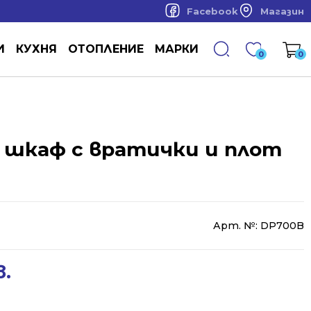
Facebook
Магазин
И
КУХНЯ
ОТОПЛЕНИЕ
МАРКИ
0
0
 шкаф с вратички и плот
Арт. №:
DP700B
в.