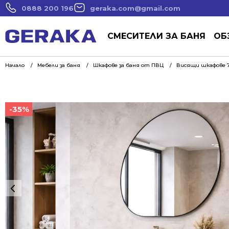
0888 200 196
geraka.com@gmail.com
СМЕСИТЕЛИ ЗА БАНЯ
ОБ
Начало
Мебели за баня
Шкафове за баня от ПВЦ
Висящи шкафове 7
-35%
-35%