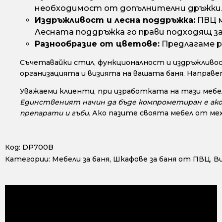
необходимост от допълнителни дръжки
Издръжливост и лесна поддръжка:
ПВЦ м
Лесната поддръжка го прави подходящ з
Разнообразие от цветове:
Предлагаме р
Съчетавайки стил, функционалност и издръжливос
организацията и визията на вашата баня. Направ
Уважаеми клиенти, при изработката на тази мебел
Единственият начин да бъде компрометиран е ако с
препарати и гъби.
Ако пазите своята мебел от мех
Код:
DP700B
Категории:
Мебели за баня
,
Шкафове за баня от ПВЦ
,
В