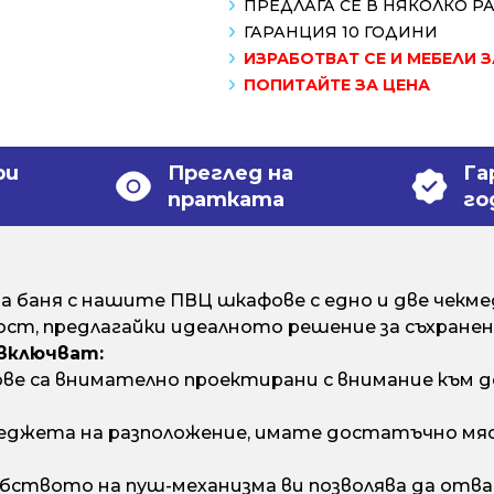
ПРЕДЛАГА СЕ В НЯКОЛКО Р
ГАРАНЦИЯ 10 ГОДИНИ
ИЗРАБОТВАТ СЕ И МЕБЕЛИ 
ПОПИТАЙТЕ ЗА ЦЕНА
ри
Преглед на
Га
пратката
го
 баня с нашите ПВЦ шкафове с едно и две чек
ст, предлагайки идеалното решение за съхранени
включват:
 са внимателно проектирани с внимание към д
еджета на разположение, имате достатъчно мяст
бството на пуш-механизма ви позволява да отва