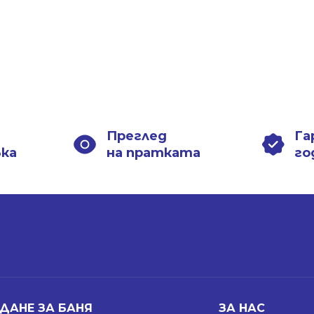
Преглед
Га
вка
на пратката
го
ДАНЕ ЗА БАНЯ
ЗА НАС