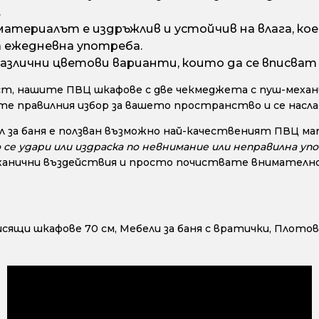
.
атериалът е издръжлив и устойчив на влага, коет
а ежедневна употреба.
азлични цветови варианти, които да се вписват
т, нашите ПВЦ шкафове с две чекмеджета с пуш-механи
ете правилния избор за вашето пространство и се нас
 за баня е ползван възможно най-качественият ПВЦ ма
е удари или издраска по невнимание или неправилна упо
анични въздействия и просто почиствате внимателно с
исящи шкафове 70 см
,
Мебели за баня с вратички
,
Плотове