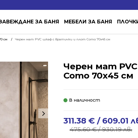
ЗАВЕЖДАНЕ ЗА БАНЯ
МЕБЕЛИ ЗА БАНЯ
ПЛОЧК
0 см
Черен мат PVC шкаф с вратички и плот Como 70х45 см
Черен мат PVC
Como 70х45 см
В наличност
311.38
€
/ 609.01 л
Original
Current
price
price
475.60
€
/ 930.19 лв.
was:
is: