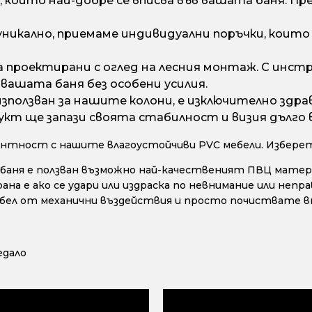
 който най-добре се вписва във вашата баня. Пр
никално, приемаме индивидуални поръчки, коит
 проектирани с оглед на лесния монтаж. С инстр
вашата баня без особени усилия.
ползван за нашите колони, е изключително здрав
кт ще запази своята стабилност и визия дълго 
нтност с нашите влагоустойчиви PVC мебели. Изберете
 баня е ползван възможно най-качественият ПВЦ материа
 е ако се удари или издраска по невнимание или неправ
бел от механични въздействия и просто почиствате вн
едало