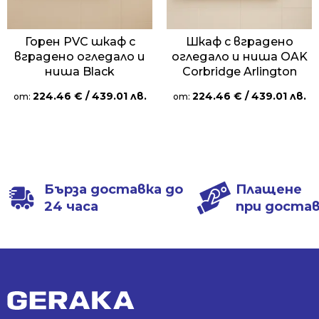
Горен PVC шкаф с
Шкаф с вградено
вградено огледало и
огледало и ниша OAK
ниша Black
Corbridge Arlington
224.46
€
/ 439.01 лв.
224.46
€
/ 439.01 лв.
от:
от:
Бърза доставка до
Плащене
24 часа
при доста