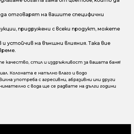
едлагаме богата гама от цветове, които да
о да отговарят на вашите специфични
укции, придружени с всеки продукт, можете
 и устойчив на външни влияния. Така вие
време.
 качество, стил и издръжливост за вашата баня!
л. Колоната е напълно влаго и водо
илна употреба с агресивни, абразивни или други
имателно с вода ще се радвате на дълги години