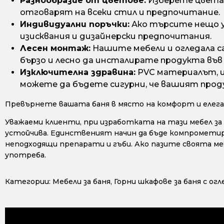
Разнообразие от цветове:
Изберете цвета,
отговарят на всеки стил и предпочитание.
Индивидуални поръчки:
Ако търсите нещо у
изисквания и дизайнерски предпочитания.
Лесен монтаж:
Нашите мебели и огледала са
бързо и лесно да инсталирате продукта във 
Изключителна здравина:
PVC материалът, из
можете да бъдете сигурни, че вашият проду
Превърнете вашата баня в място на комфорт и елега
Уважаеми клиенти, при изработката на тази мебел за
устойчива. Единственият начин да бъде компрометирана
неподходящи препарати и гъби. Ако пазите своята ме
употреба.
Категории:
Мебели за баня
,
Горни шкафове за баня с огл