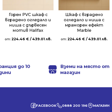
Горен PVC шкаф с
Шкаф с вградено
вградено огледало и
огледало и ниша с
ниша с дървесен
мраморен ефект
мотив Halifax
Marble
224.46
€
/ 439.01 лв.
224.46
€
/ 439.01 лв.
от:
от:
ранция до 10
Вземи на място от
дини
магазин
FACEBOOK
0888 200 196
МАГАЗИН