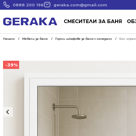
0888 200 196
geraka.com@gmail.com
СМЕСИТЕЛИ ЗА БАНЯ
ОБ
Начало
Мебели за баня
Горни шкафове за баня с огледало
Бял горен
-39%
-39%