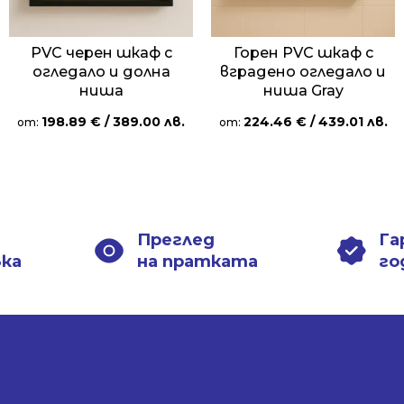
PVC черен шкаф с
Горен PVC шкаф с
огледало и долна
вградено огледало и
ниша
ниша Gray
198.89
€
/ 389.00 лв.
224.46
€
/ 439.01 лв.
от:
от:
Преглед
Га
вка
на пратката
го