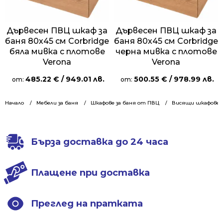
Дървесен ПВЦ шкаф за
Дървесен ПВЦ шкаф за
баня 80х45 см Corbridge
баня 80х45 см Corbridge
бяла мивка с плотове
черна мивка с плотове
Verona
Verona
485.22
€
/ 949.01 лв.
500.55
€
/ 978.99 лв.
от:
от:
Начало
Мебели за баня
Шкафове за баня от ПВЦ
Висящи шкафове 6
Бърза доставка до 24 часа
Плащене при доставка
Преглед на пратката