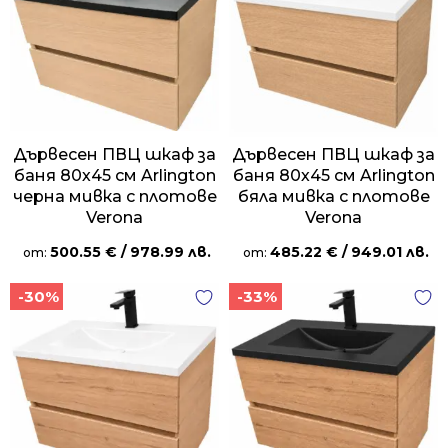
Дървесен ПВЦ шкаф за
Дървесен ПВЦ шкаф за
баня 80х45 см Arlington
баня 80х45 см Arlington
черна мивка с плотове
бяла мивка с плотове
Verona
Verona
500.55
€
/ 978.99 лв.
485.22
€
/ 949.01 лв.
от:
от:
-30%
-33%