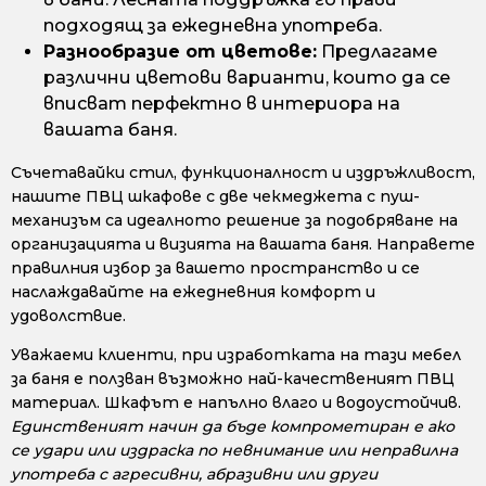
подходящ за ежедневна употреба.
Разнообразие от цветове:
Предлагаме
различни цветови варианти, които да се
вписват перфектно в интериора на
вашата баня.
Съчетавайки стил, функционалност и издръжливост,
нашите ПВЦ шкафове с две чекмеджета с пуш-
механизъм са идеалното решение за подобряване на
организацията и визията на вашата баня. Направете
правилния избор за вашето пространство и се
наслаждавайте на ежедневния комфорт и
удоволствие.
Уважаеми клиенти, при изработката на тази мебел
за баня е ползван възможно най-качественият ПВЦ
материал. Шкафът е напълно влаго и водоустойчив.
Единственият начин да бъде компрометиран е ако
се удари или издраска по невнимание или неправилна
употреба с агресивни, абразивни или други