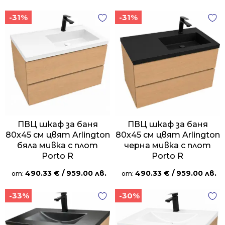
-31%
-31%
ПВЦ шкаф за баня
ПВЦ шкаф за баня
80х45 см цвят Arlington
80х45 см цвят Arlington
бяла мивка с плот
черна мивка с плот
Porto R
Porto R
490.33
€
/ 959.00 лв.
490.33
€
/ 959.00 лв.
от:
от:
-33%
-30%