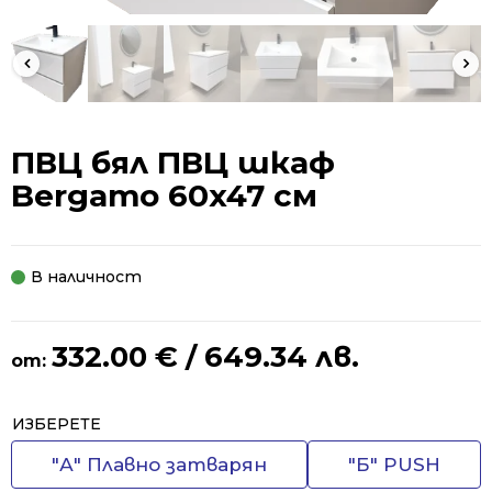
ПВЦ бял ПВЦ шкаф
Bergamo 60x47 см
В наличност
332.00
€
/ 649.34 лв.
от:
Alternative:
ИЗБЕРЕТЕ
"А" Плавно затварян
"Б" PUSH