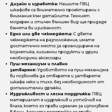
Дизайн и изработка:
Нашите ПВЦ
шкафове са внимателно проектирани с
внимание към детайлите. Техният
модерен и стилен външен вид ще придаде
банята ви изисканост.
Едно или две чекмеджета:
С двете
чекмеджета на разположение, имате
достатъчно място за организиране на
козметика, хигиенни продукти и други
необходими аксесоари.
Пуш-механизъм и плавно
затваряне:
Удобството на пуш-механизма
ви позволява да отваряте и затваряте
шкафа леко и тихо, без необходимост от
допълнителни дръжки.
Издръжливост и лесна поддръжка:
ПВЦ
материалът е издръжлив и устойчив на
влага, което го прави идеален за използване
в бани. Лесната поддръжка го прави