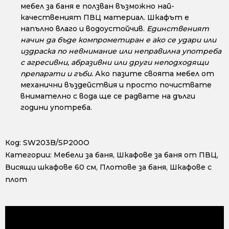
мебел за баня е ползван възможно най-
качественият ПВЦ материал. Шкафът е
напълно влаго и водоустойчив.
Единственият
начин да бъде компрометиран е ако се удари или
издраска по невнимание или неправилна употреба
с агресивни, абразивни или други неподходящи
препарати и гъби.
Ако пазите своята мебел от
механични въздействия и просто почиствате
внимателно с вода ще се радвате на дълги
години употреба.
Код:
SW203B/SP200O
Категории:
Мебели за баня
,
Шкафове за баня от ПВЦ
,
Висящи шкафове 60 см
,
Плотове за баня
,
Шкафове с
плот