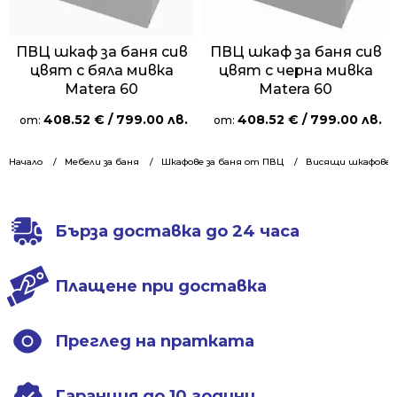
ПВЦ шкаф за баня сив
ПВЦ шкаф за баня сив
цвят с бяла мивка
цвят с черна мивка
Matera 60
Matera 60
408.52
€
/ 799.00 лв.
408.52
€
/ 799.00 лв.
от:
от:
Начало
Мебели за баня
Шкафове за баня от ПВЦ
Висящи шкафове 6
Бърза доставка до 24 часа
Плащене при доставка
Преглед на пратката
Гаранция до 10 години