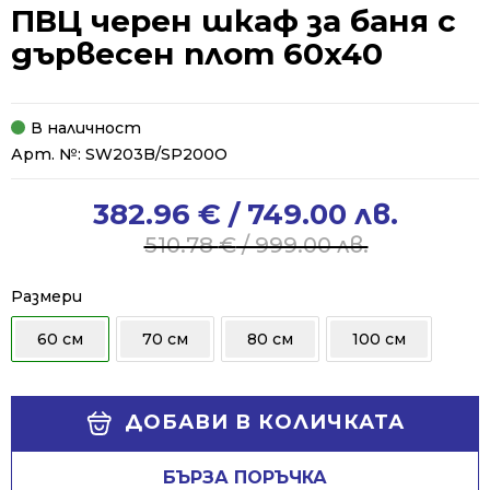
ПВЦ черен шкаф за баня с
дървесен плот 60x40
В наличност
Арт. №:
SW203B/SP200O
382.96
€
/ 749.00 лв.
Original
Current
price
price
510.78
€
/ 999.00 лв.
was:
is:
510.78 €
382.96 €
Размери
/
/
60 см
70 см
80 см
100 см
999.00 лв..
749.00 лв..
Alternative:
ДОБАВИ В КОЛИЧКАТА
БЪРЗА ПОРЪЧКА