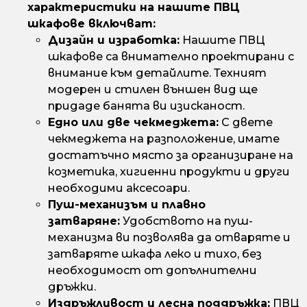
характеристики на нашите ПВЦ
шкафове включват:
Дизайн и изработка:
Нашите ПВЦ
шкафове са внимателно проектирани с
внимание към детайлите. Техният
модерен и стилен външен вид ще
придаде банята ви изисканост.
Едно или две чекмеджета:
С двете
чекмеджета на разположение, имате
достатъчно място за организиране на
козметика, хигиенни продукти и други
необходими аксесоари.
Пуш-механизъм и плавно
затваряне:
Удобството на пуш-
механизма ви позволява да отваряте и
затваряте шкафа леко и тихо, без
необходимост от допълнителни
дръжки.
Издръжливост и лесна поддръжка:
ПВЦ