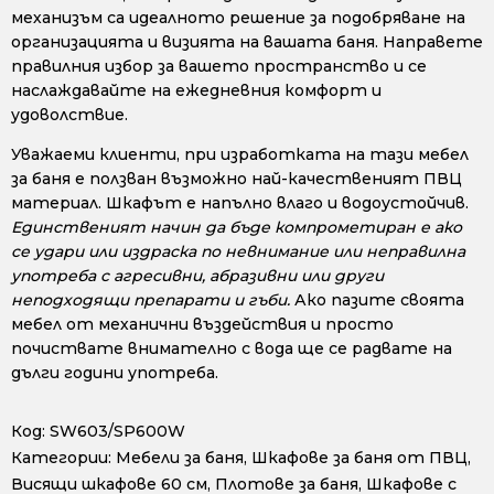
механизъм са идеалното решение за подобряване на
организацията и визията на вашата баня. Направете
правилния избор за вашето пространство и се
наслаждавайте на ежедневния комфорт и
удоволствие.
Уважаеми клиенти, при изработката на тази мебел
за баня е ползван възможно най-качественият ПВЦ
материал. Шкафът е напълно влаго и водоустойчив.
Единственият начин да бъде компрометиран е ако
се удари или издраска по невнимание или неправилна
употреба с агресивни, абразивни или други
неподходящи препарати и гъби.
Ако пазите своята
мебел от механични въздействия и просто
почиствате внимателно с вода ще се радвате на
дълги години употреба.
Код:
SW603/SP600W
Категории:
Мебели за баня
,
Шкафове за баня от ПВЦ
,
Висящи шкафове 60 см
,
Плотове за баня
,
Шкафове с