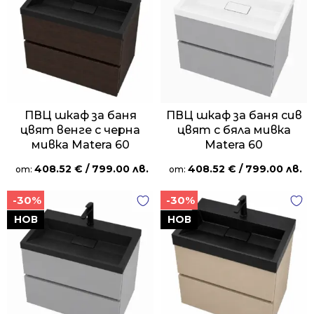
ПВЦ шкаф за баня
ПВЦ шкаф за баня сив
цвят венге с черна
цвят с бяла мивка
мивка Matera 60
Matera 60
408.52
€
/ 799.00 лв.
408.52
€
/ 799.00 лв.
от:
от:
-30%
-30%
НОВ
НОВ