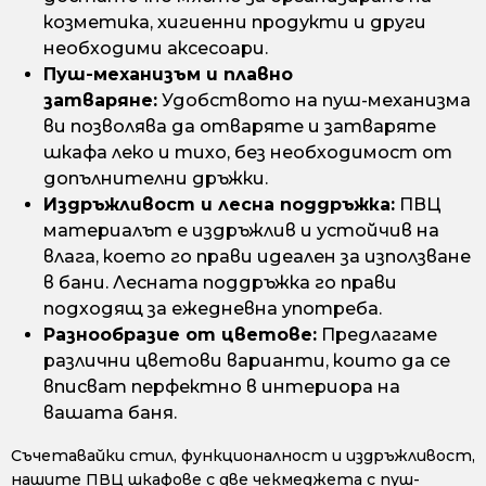
козметика, хигиенни продукти и други
необходими аксесоари.
Пуш-механизъм и плавно
затваряне:
Удобството на пуш-механизма
ви позволява да отваряте и затваряте
шкафа леко и тихо, без необходимост от
допълнителни дръжки.
Издръжливост и лесна поддръжка:
ПВЦ
материалът е издръжлив и устойчив на
влага, което го прави идеален за използване
в бани. Лесната поддръжка го прави
подходящ за ежедневна употреба.
Разнообразие от цветове:
Предлагаме
различни цветови варианти, които да се
вписват перфектно в интериора на
вашата баня.
Съчетавайки стил, функционалност и издръжливост,
нашите ПВЦ шкафове с две чекмеджета с пуш-