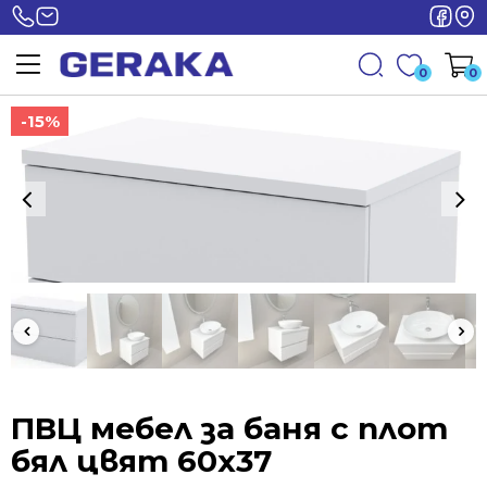
0
0
-15%
-15%
ПВЦ мебел за баня с плот
бял цвят 60x37