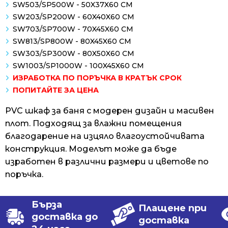
SW503/SP500W - 50X37X60 СМ
SW203/SP200W - 60X40X60 СМ
SW703/SP700W - 70X45X60 СМ
SW813/SP800W - 80X45X60 СМ
SW303/SP300W - 80X50X60 СМ
SW1003/SP1000W - 100X45X60 СМ
ИЗРАБОТКА ПО ПОРЪЧКА В КРАТЪК СРОК
ПОПИТАЙТЕ ЗА ЦЕНА
PVC шкаф за баня с модерен дизайн и масивен
плот. Подходящ за влажни помещения
благодарение на изцяло влагоустойчивата
конструкция. Моделът може да бъде
изработен в различни размери и цветове по
поръчка.
Бърза
Плащене при
доставка до
доставка