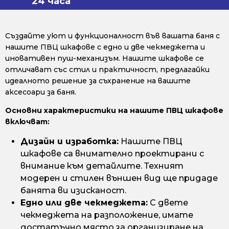
24 часа
Създайте уют и функционалност във вашата баня с
нашите ПВЦ шкафове с едно и две чекмеджета и
иновативен пуш-механизъм. Нашите шкафове се
отличават със стил и практичност, предлагайки
идеалното решение за съхранение на вашите
аксесоари за баня.
Основни характеристики на нашите ПВЦ шкафове
включват:
Дизайн и изработка:
Нашите ПВЦ
шкафове са внимателно проектирани с
внимание към детайлите. Техният
модерен и стилен външен вид ще придаде
банята ви изисканост.
Едно или две чекмеджета:
С двете
чекмеджета на разположение, имате
достатъчно място за организиране на