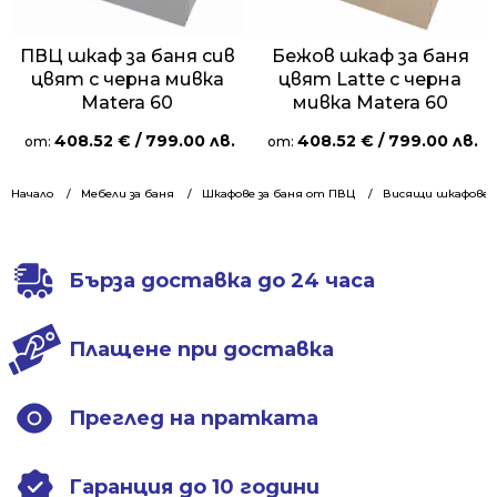
ПВЦ шкаф за баня сив
Бежов шкаф за баня
цвят с черна мивка
цвят Latte с черна
Matera 60
мивка Matera 60
408.52
€
/ 799.00 лв.
408.52
€
/ 799.00 лв.
от:
от:
Начало
Мебели за баня
Шкафове за баня от ПВЦ
Висящи шкафове 6
Бърза доставка до 24 часа
Плащене при доставка
Преглед на пратката
Гаранция до 10 години