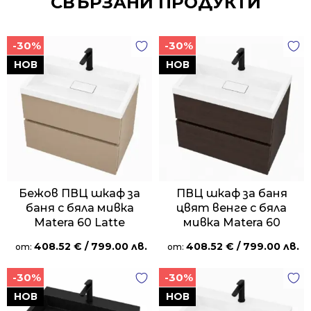
СВЪРЗАНИ ПРОДУКТИ
-30%
-30%
НОВ
НОВ
Бежов ПВЦ шкаф за
ПВЦ шкаф за баня
баня с бяла мивка
цвят венге с бяла
Matera 60 Latte
мивка Matera 60
408.52
€
/ 799.00 лв.
408.52
€
/ 799.00 лв.
от:
от:
-30%
-30%
НОВ
НОВ