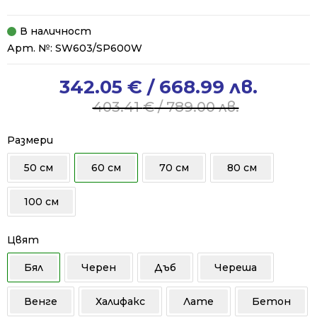
В наличност
Арт. №:
SW603/SP600W
342.05
€
/ 668.99 лв.
Original
Current
price
price
403.41
€
/ 789.00 лв.
was:
is:
403.41 €
342.05 €
Размери
/
/
50 см
60 см
70 см
80 см
789.00 лв..
668.99 лв..
100 см
Цвят
Бял
Черен
Дъб
Череша
Венге
Халифакс
Лате
Бетон