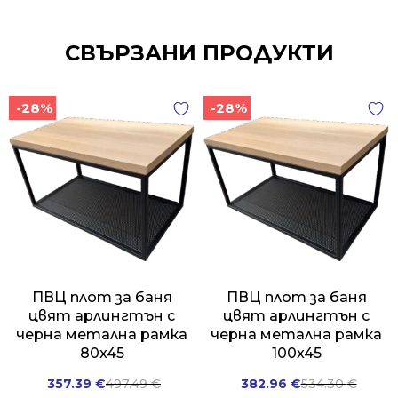
СВЪРЗАНИ ПРОДУКТИ
-28%
-28%
ПВЦ плот за баня
ПВЦ плот за баня
цвят арлингтън с
цвят арлингтън с
черна метална рамка
черна метална рамка
80x45
100x45
Original
Current
Original
Current
357.39
€
497.49
€
382.96
€
534.30
€