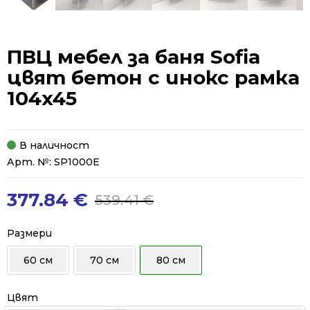
ПВЦ мебел за баня Sofia
цвят бетон с инокс рамка
104x45
В наличност
Арт. №:
SP1000E
377.84
€
539.41
€
Original
Current
price
price
was:
is:
Размери
539.41 €.
377.84 €.
60 см
70 см
80 см
Цвят