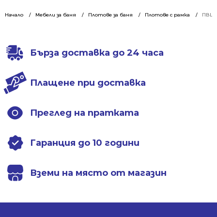
price
price
price
price
was:
is:
was:
is:
Начало
Мебели за баня
Плотове за баня
Плотове с рамка
ПВЦ м
497.49 €.
357.39 €.
534.30 €.
382.96 €.
Бърза доставка до 24 часа
Плащене при доставка
Преглед на пратката
Гаранция до 10 години
Вземи на място от магазин