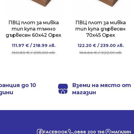
ПВЦ плот за мивка
ПВЦ плот за мивка
тип купа тъмно
тип купа дървесен
дървесен 60x42 Орех
70x45 Орех
Original
Current
Original
Current
111.97
€
/ 218.99 лв.
122.20
€
/ 239.00 лв.
price
price
price
price
150.83
€
/ 295.00 лв.
164.64
€
/ 322.01 лв.
was:
is:
was:
is:
150.83 €
111.97 €
164.64 €
122.20 €
/
/
/
/
295.00 лв..
218.99 лв..
322.01 лв..
239.00 лв..
ранция до 10
Вземи на място от
дини
магазин
FACEBOOK
0888 200 196
МАГАЗИН