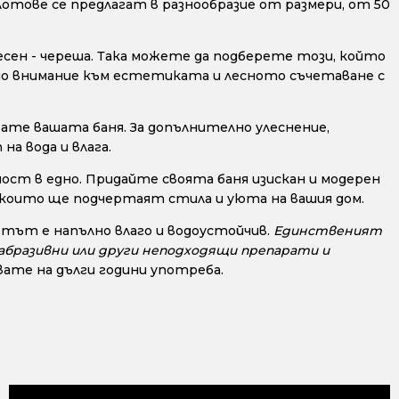
отове се предлагат в разнообразие от размери, от 50
весен - череша. Така можете да подберете този, който
ално внимание към естетиката и лесното съчетаване с
ате вашата баня. За допълнително улеснение,
а вода и влага.
ост в едно. Придайте своята баня изискан и модерен
, които ще подчертаят стила и уюта на вашия дом.
тът е напълно влаго и водоустойчив.
Единственият
, абразивни или други неподходящи препарати и
ате на дълги години употреба.