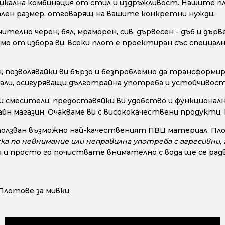
уникална комбинация от стил и издръжливост. Нашите пл
уален размер, отговарящ на вашите конкретни нужди.
телно черен, бял, мраморен, сив, дървесен - дъб и дър
исимо от избора ви, всеки плот е проектиран със специ
позволявайки ви бързо и безпроблемно да трансформир
ли, осигуряващи дълготрайна употреба и устойчивост н
и смесители, предоставяйки ви удобство и функционалн
айн магазин. Очакваме ви с висококачествени продукти
ползван възможно най-качественият ПВЦ материал. Пло
ска по невнимание или неправилна употреба с агресивни
 и просто го почиствате внимателно с вода ще се радв
Плотове за мивки