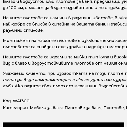
Влаго и водоустойчиви плотове за баня, предлагащи 
до 100 см, и могат да бъдат изработени и по индивид
Нашите плотове са налични в различни цветове, включи
най-добре се вписва в дизайна на вашата баня. Незав
различни стилове.
Монтажът на нашите плотове е изключително лесен, 
плотовете са снабдени със здрави и надеждни материа
Нашите плотове са идеални за мивки тип купа и висок
вид с влаго и водоустойчивите плотове от нашия онл
Уважаеми клиенти, при изработката на този плот е 
начин да бъде компрометиран е ако се удари или издра
гъби.
Ако пазите своя плот от механични въздействия
Код:
WA1300
Категории:
Мебели за баня
,
Плотове за баня
,
Плотове
,