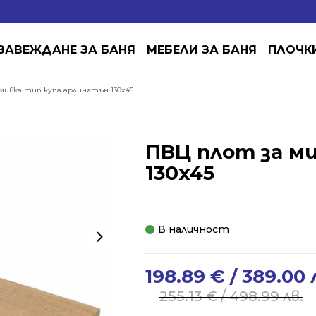
ЗАВЕЖДАНЕ ЗА БАНЯ
МЕБЕЛИ ЗА БАНЯ
ПЛОЧК
мивка тип купа арлингтън 130x45
ПВЦ плот за м
130x45
В наличност
198.89
€
/ 389.00 
Original
Current
price
price
255.13
€
/ 498.99 лв.
was:
is: