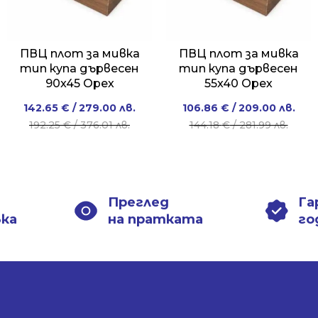
ПВЦ плот за мивка
ПВЦ плот за мивка
тип купа дървесен
тип купа дървесен
90x45 Орех
55x40 Орех
Original
Current
Original
Current
142.65
€
/ 279.00 лв.
106.86
€
/ 209.00 лв.
price
price
price
price
192.25
€
/ 376.01 лв.
144.18
€
/ 281.99 лв.
was:
is:
was:
is:
192.25 €
142.65 €
144.18 €
106.86 €
/
/
/
/
376.01 лв..
279.00 лв..
281.99 лв..
209.00 лв..
Преглед
Га
вка
на пратката
го