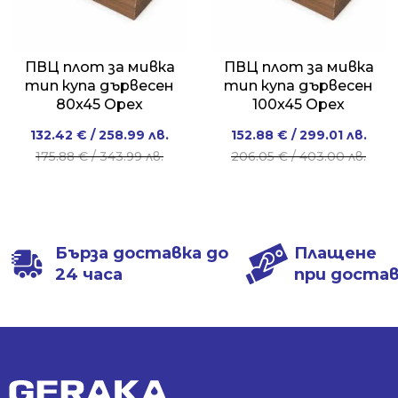
ПВЦ плот за мивка
ПВЦ плот за мивка
тип купа дървесен
тип купа дървесен
80x45 Орех
100x45 Орех
Original
Current
Original
Current
132.42
€
/ 258.99 лв.
152.88
€
/ 299.01 лв.
price
price
price
price
175.88
€
/ 343.99 лв.
206.05
€
/ 403.00 лв.
was:
is:
was:
is:
175.88 €
132.42 €
206.05 €
152.88 €
/
/
/
/
343.99 лв..
258.99 лв..
403.00 лв..
299.01 лв..
Бърза доставка до
Плащене
24 часа
при доста