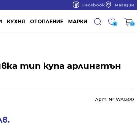
Facebook
Магазин
И
КУХНЯ
ОТОПЛЕНИЕ
МАРКИ
0
0
ивка тип купа арлингтън
Арт. №:
WA1300
лв.