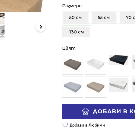
255.13 €
198.89 €
Размери
/
/
50 см
55 см
70 
498.99 лв..
389.00 лв..
130 см
Цвят
Alternative:
ДОБАВИ В 
Добави в Любими