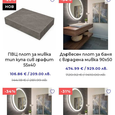
НОВ
ПВЦ плот за мивка
Дървесен плот за баня
тип купа сив графит
с вградена мивка 90x50
55x40
Original
Current
474.99
€
/ 929.00 лв.
Original
Current
106.86
€
/ 209.00 лв.
price
price
720.92
€
/ 1410.00 лв.
price
price
144.18
€
/ 281.99 лв.
was:
is:
was:
is:
720.92 €
474.99 €
-34%
-31%
144.18 €
106.86 €
/
/
/
/
1410.00 лв..
929.00 лв..
281.99 лв..
209.00 лв..