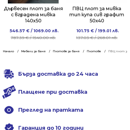
Дървесен плот за баня
ПВЦ плот за мивка
с вградена мивка
тип купа сив графит
140x50
50x40
Original
Current
Original
Current
546.57
€
/ 1069.00 лв.
101.75
€
/ 199.01 лв.
price
price
price
price
787.39
€
/ 1540.00 лв.
137.03
€
/ 268.01 лв.
was:
is:
was:
is:
787.39 €
546.57 €
137.03 €
101.75 €
Начало
Мебели за баня
Плотове за баня
Плотове
ПВЦ плот за 
/
/
/
/
1540.00 лв..
1069.00 лв..
268.01 лв..
199.01 лв..
Бърза доставка до 24 часа
Плащене при доставка
Преглед на пратката
Гаранция до 10 години