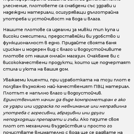
улеснение, плотовете са снабдени със здрави и
надеждни материали, осигуряващи дълготрайна
употреба и устойчивост на вода и влага.
Нашите плотове са идеални за мивки тип купа и
високи смесители, предоставяйки ви удобство и
функционалност в едно. Придайте своята баня
изискан и модерен вид с влаго и водоустойчивите
плотове от нашия онлайн магазин. Очакваме ви с
висококачествени продукти, които ще подчертаят
стила и уюта на вашия дом.
Уважаеми клиенти, при изработката на този плот е
ползван възможно най-качественият ПВЦ материал.
Плотът е напълно влаго и водоустойчив.
Единственият начин да бъде компрометиран е ако
се удари или издраска по невнимание или неправилна
употреба с агресивни, абразивни или други
неподходящи препарати и гъби.
Ако пазите своя
плот от механични въздействия и просто го
почиствате внимателно с вода ще се радвате на