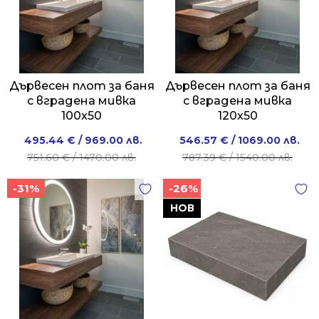
Дървесен плот за баня
Дървесен плот за баня
с вградена мивка
с вградена мивка
100x50
120x50
Original
Current
Original
Current
495.44
€
/ 969.00 лв.
546.57
€
/ 1069.00 лв.
price
price
price
price
751.60
€
/ 1470.00 лв.
787.39
€
/ 1540.00 лв.
was:
is:
was:
is:
-31%
-26%
751.60 €
495.44 €
787.39 €
546.57 €
/
/
/
/
НОВ
1470.00 лв..
969.00 лв..
1540.00 лв..
1069.00 лв..