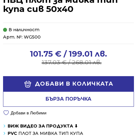
купа сив 50x40
В наличност
Арт. №:
WG500
101.75
€
/ 199.01 лв.
Original
Current
price
price
137.03
€
/ 268.01 лв.
was:
is:
137.03 €
101.75 €
Alternative:
/
/
ДОБАВИ В КОЛИЧКАТА
268.01 лв..
199.01 лв..
БЪРЗА ПОРЪЧКА
Добави в Любими
ВИЖ ВИДЕО ЗА ПРОДУКТА ⬇
PVC
ПЛОТ ЗА МИВКА ТИП КУПА