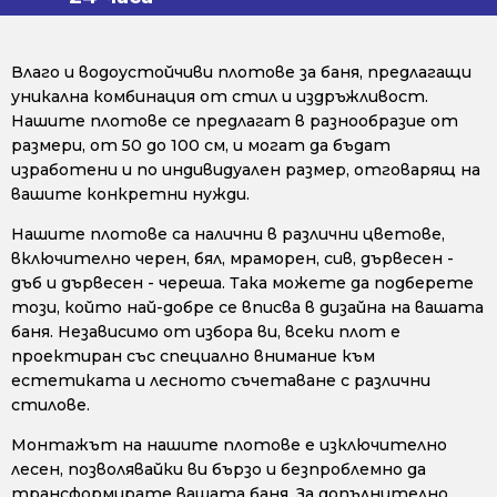
Влаго и водоустойчиви плотове за баня, предлагащи
уникална комбинация от стил и издръжливост.
Нашите плотове се предлагат в разнообразие от
размери, от 50 до 100 см, и могат да бъдат
изработени и по индивидуален размер, отговарящ на
вашите конкретни нужди.
Нашите плотове са налични в различни цветове,
включително черен, бял, мраморен, сив, дървесен -
дъб и дървесен - череша. Така можете да подберете
този, който най-добре се вписва в дизайна на вашата
баня. Независимо от избора ви, всеки плот е
проектиран със специално внимание към
естетиката и лесното съчетаване с различни
стилове.
Монтажът на нашите плотове е изключително
лесен, позволявайки ви бързо и безпроблемно да
трансформирате вашата баня. За допълнително