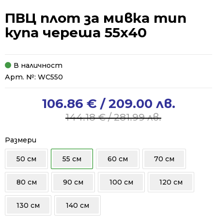
ПВЦ плот за мивка тип
купа череша 55х40
В наличност
Арт. №:
WC550
106.86
€
/ 209.00 лв.
Original
Current
price
price
144.18
€
/ 281.99 лв.
was:
is:
144.18 €
106.86 €
Размери
/
/
50 см
55 см
60 см
70 см
281.99 лв..
209.00 лв..
80 см
90 см
100 см
120 см
130 см
140 см