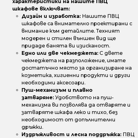
характеристики на нашите ПВЦ
шкафове включват:
Дизайн и изработка:
Нашите ПВЦ
шкафове са внимателно проектирани с
внимание към детайлите. Техният
модерен и стилен външен вид ще
придаде банята ви изисканост.
Едно или две чекмеджета:
С двете
чекмеджета на разположение, имате
достатъчно място за организиране на
козметика, хигиенни продукти и други
необходими аксесоари.
Пуш-механизъм и плавно
затваряне:
Удобството на пуш-
механизма ви позволява да отваряте и
затваряте шкафа леко и тихо, без
необходимост от допълнителни
дръжки.
Издръжливост и лесна поддръжка:
ПВЦ