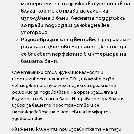
материалът е издръжлив и устойчив на
влага, което го прави идеален за
използване в бани. Лесната поддръжка
го прави подходящ за ежедневна
употреба.
Разнообразие от цветове:
Предлагаме
различни цветови варианти, които да
се вписват перфектно в интериора на
вашата баня.
Съчетавайки стил, функционалност и
издръжливост, нашите ПВЦ шкафове с две
чекмеджета с пуш-механизъм са идеалното
решение за подобряване на организацията и
визията на вашата баня. Направете правилния
избор за вашето пространство и се
наслаждавайте на ежедневния комфорт и
удоволствие.
Уважаеми клиенти, при изработката на тази