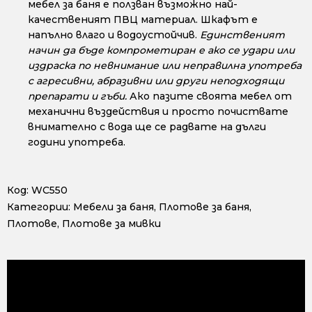
мебел за баня е ползван възможно най-
качественият ПВЦ материал. Шкафът е
напълно влаго и водоустойчив.
Единственият
начин да бъде компрометиран е ако се удари или
издраска по невнимание или неправилна употреба
с агресивни, абразивни или други неподходящи
препарати и гъби.
Ако пазите своята мебел от
механични въздействия и просто почиствате
внимателно с вода ще се радвате на дълги
години употреба.
Код:
WC550
Категории:
Мебели за баня
,
Плотове за баня
,
Плотове
,
Плотове за мивки