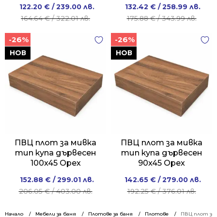
Original
Current
Original
Current
122.20
€
/ 239.00 лв.
132.42
€
/ 258.99 лв.
price
price
price
price
164.64
€
/ 322.01 лв.
175.88
€
/ 343.99 лв.
was:
is:
was:
is:
-26%
-26%
164.64 €
122.20 €
175.88 €
132.42 €
/
/
/
/
НОВ
НОВ
322.01 лв..
239.00 лв..
343.99 лв..
258.99 лв..
ПВЦ плот за мивка
ПВЦ плот за мивка
тип купа дървесен
тип купа дървесен
100x45 Орех
90x45 Орех
Original
Current
Original
Current
152.88
€
/ 299.01 лв.
142.65
€
/ 279.00 лв.
price
price
price
price
206.05
€
/ 403.00 лв.
192.25
€
/ 376.01 лв.
was:
is:
was:
is:
206.05 €
152.88 €
192.25 €
142.65 €
Начало
Мебели за баня
Плотове за баня
Плотове
ПВЦ плот за 