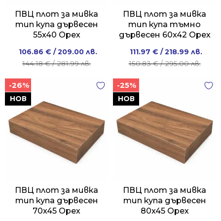
ПВЦ плот за мивка
ПВЦ плот за мивка
тип купа дървесен
тип купа тъмно
55x40 Орех
дървесен 60x42 Орех
Original
Current
Original
Current
106.86
€
/ 209.00 лв.
111.97
€
/ 218.99 лв.
price
price
price
price
144.18
€
/ 281.99 лв.
150.83
€
/ 295.00 лв.
was:
is:
was:
is:
-26%
-25%
144.18 €
106.86 €
150.83 €
111.97 €
/
/
/
/
НОВ
НОВ
281.99 лв..
209.00 лв..
295.00 лв..
218.99 лв..
ПВЦ плот за мивка
ПВЦ плот за мивка
тип купа дървесен
тип купа дървесен
70x45 Орех
80x45 Орех