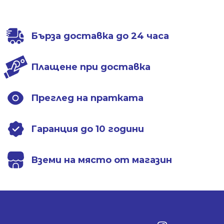
/
/
/
/
403.00 лв..
299.01 лв..
376.01 лв..
279.00 лв..
Бърза доставка до 24 часа
Плащене при доставка
Преглед на пратката
Гаранция до 10 години
Вземи на място от магазин