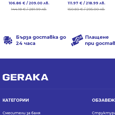
Original
Current
Original
Current
106.86
€
/ 209.00 лв.
111.97
€
/ 218.99 лв.
price
price
price
price
144.18
€
/ 281.99 лв.
150.83
€
/ 295.00 лв.
was:
is:
was:
is:
144.18 €
106.86 €
150.83 €
111.97 €
/
/
/
/
281.99 лв..
209.00 лв..
295.00 лв..
218.99 лв..
Бърза доставка до
Плащене
24 часа
при доста
КАТЕГОРИИ
ОБЗАВЕЖ
Смесители за баня
Структура