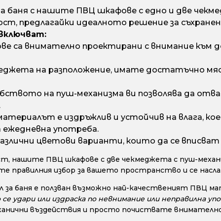
 баня с нашите ПВЦ шкафове с едно и две чек
ст, предлагайки идеалното решение за съхранени
включват:
 са внимателно проектирани с внимание към д
еджета на разположение, имате достатъчно мяст
бството на пуш-механизма ви позволява да отва
.
атериалът е издръжлив и устойчив на влага, коет
а ежедневна употреба.
азлични цветови варианти, които да се вписват
т, нашите ПВЦ шкафове с две чекмеджета с пуш-механи
ете правилния избор за вашето пространство и се нас
 за баня е ползван възможно най-качественият ПВЦ ма
е удари или издраска по невнимание или неправилна упо
анични въздействия и просто почиствате внимателно с