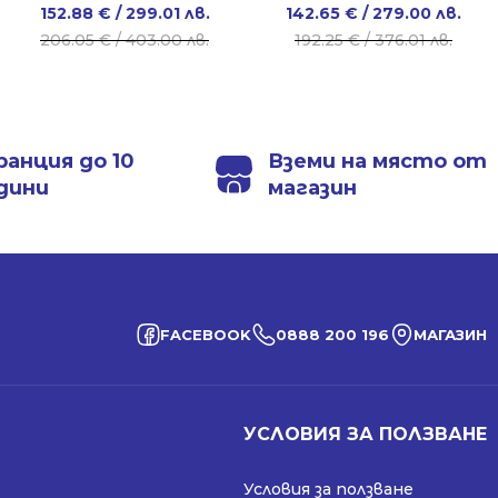
Original
Current
Original
Current
152.88
€
/ 299.01 лв.
142.65
€
/ 279.00 лв.
price
price
price
price
206.05
€
/ 403.00 лв.
192.25
€
/ 376.01 лв.
was:
is:
was:
is:
206.05 €
152.88 €
192.25 €
142.65 €
/
/
/
/
403.00 лв..
299.01 лв..
376.01 лв..
279.00 лв..
ранция до 10
Вземи на място от
дини
магазин
FACEBOOK
0888 200 196
МАГАЗИН
УСЛОВИЯ ЗА ПОЛЗВАНЕ
Условия за ползване