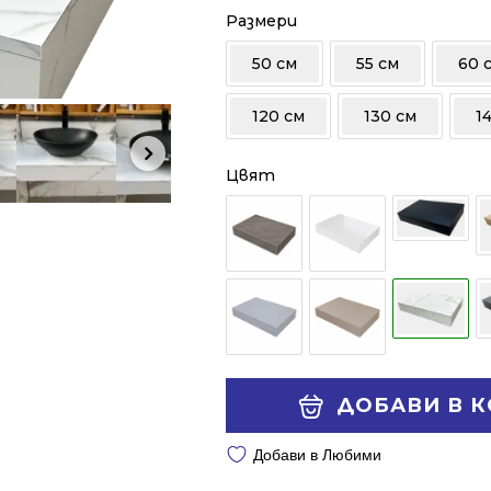
206.05 €
152.88 €
Размери
/
/
50 см
55 см
60 
403.00 лв..
299.01 лв..
120 см
130 см
1
Цвят
Alternative:
ДОБАВИ В 
Добави в Любими