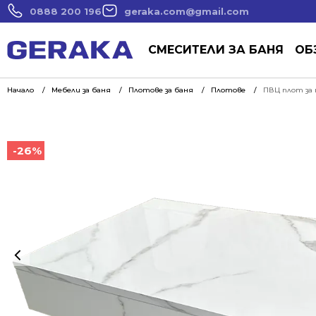
0888 200 196
geraka.com@gmail.com
СМЕСИТЕЛИ ЗА БАНЯ
ОБ
Начало
Мебели за баня
Плотове за баня
Плотове
ПВЦ плот за 
-26%
-26%