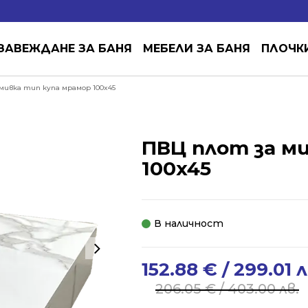
ЗАВЕЖДАНЕ ЗА БАНЯ
МЕБЕЛИ ЗА БАНЯ
ПЛОЧК
мивка тип купа мрамор 100x45
ПВЦ плот за м
100x45
В наличност
152.88
€
/ 299.01 л
Original
Current
price
price
206.05
€
/ 403.00 лв.
was:
is: