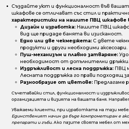
Създайте уют и функционалност във вашата
шкафове се отличават със стил и практично
характеристики на нашите ПВЦ шкафове 
Дизайн и изработка:
Нашите ПВЦ шкафове
вид ще придаде банята ви изисканост.
Едно или две чекмеджета:
С двете чекм
продукти и други необходими аксесоари.
Пуш-механизъм и плавно затваряне:
Удо
необходимост от допълнителни дръжки
Издръжливост и лесна поддръжка:
ПВЦ м
Лесната поддръжка го прави подходящ з
Разнообразие от цветове:
Предлагаме р
Съчетавайки стил, функционалност и издръжливос
организацията и визията на вашата баня. Направ
Уважаеми клиенти, при изработката на тази мебел
Единственият начин да бъде компрометиран е ако с
препарати и гъби.
Ако пазите своята мебел от мех