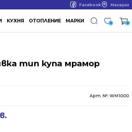
Facebook
Магазин
И
КУХНЯ
ОТОПЛЕНИЕ
МАРКИ
0
0
ивка тип купа мрамор
Арт. №:
WM1000
в.