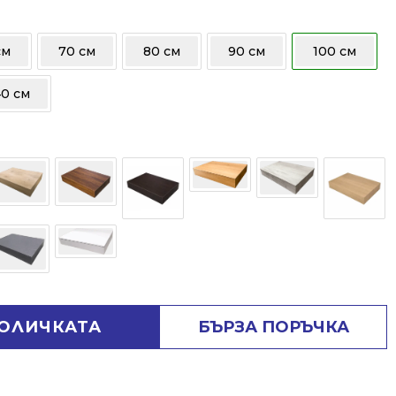
см
70 см
80 см
90 см
100 см
40 см
КОЛИЧКАТА
БЪРЗА ПОРЪЧКА