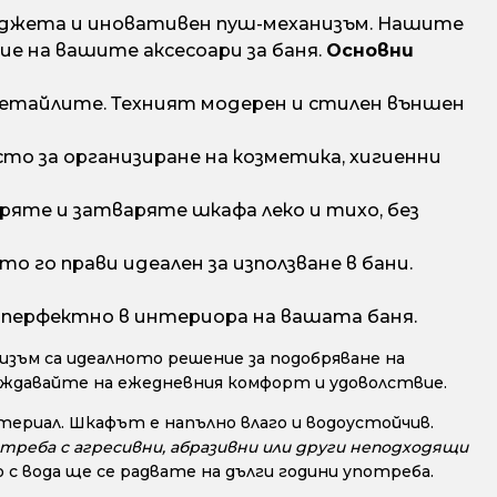
меджета и иновативен пуш-механизъм. Нашите
е на вашите аксесоари за баня.
Основни
етайлите. Техният модерен и стилен външен
о за организиране на козметика, хигиенни
ряте и затваряте шкафа леко и тихо, без
о го прави идеален за използване в бани.
 перфектно в интериора на вашата баня.
зъм са идеалното решение за подобряване на
лаждавайте на ежедневния комфорт и удоволствие.
териал. Шкафът е напълно влаго и водоустойчив.
треба с агресивни, абразивни или други неподходящи
 вода ще се радвате на дълги години употреба.