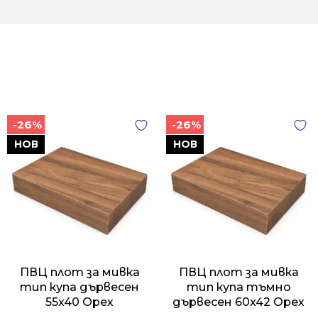
-26%
-26%
НОВ
НОВ
ПВЦ плот за мивка
ПВЦ плот за мивка
тип купа дървесен
тип купа тъмно
55x40 Орех
дървесен 60x42 Орех