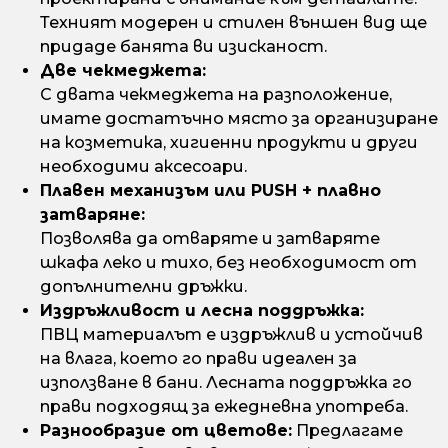
Техният модерен и стилен външен вид ще
придаде банята ви изисканост.
Две чекмеджета:
С двата чекмеджета на разположение,
имате достатъчно място за организиране
на козметика, хигиенни продукти и други
необходими аксесоари.
Плавен механизъм или PUSH + плавно
затваряне:
Позволява да отваряте и затваряте
шкафа леко и тихо, без необходимост от
допълнителни дръжки.
Издръжливост и лесна поддръжка:
ПВЦ материалът е издръжлив и устойчив
на влага, което го прави идеален за
използване в бани. Лесната поддръжка го
прави подходящ за ежедневна употреба.
Разнообразие от цветове:
Предлагаме