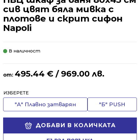
сив цвят бяла мивка с
плотове и скрит сифон
Napoli
В наличност
495.44
€
/ 969.00 лв.
от:
Alternative:
ИЗБЕРЕТЕ
"А" Плавно затварян
"Б" PUSH
ДОБАВИ В КОЛИЧКАТА