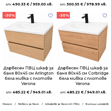
490.33
€
/ 959.00 лв.
500.55
€
/ 978.99 лв.
от:
от:
-30%
-30%
Дървесен ПВЦ шкаф за
Дървесен ПВЦ шкаф за
баня 80х45 см Arlington
баня 80х45 см Corbridge
бяла мивка с плотове
бяла мивка с плотове
Verona
Verona
485.22
€
/ 949.01 лв.
485.22
€
/ 949.01 лв.
от:
от:
Начало
Мебели за баня
Шкафове за баня от ПВЦ
Висящи шкафове 8