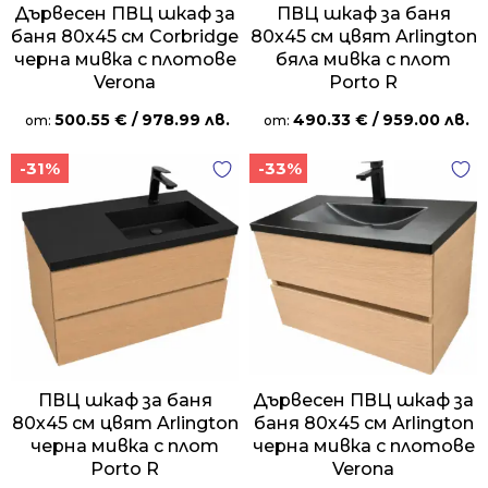
Дървесен ПВЦ шкаф за
ПВЦ шкаф за баня
баня 80х45 см Corbridge
80х45 см цвят Arlington
черна мивка с плотове
бяла мивка с плот
Verona
Porto R
500.55
€
/ 978.99 лв.
490.33
€
/ 959.00 лв.
от:
от:
-31%
-33%
ПВЦ шкаф за баня
Дървесен ПВЦ шкаф за
80х45 см цвят Arlington
баня 80х45 см Arlington
черна мивка с плот
черна мивка с плотове
Porto R
Verona