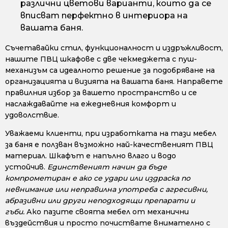
различни цветови варианти, които да се
вписват перфектно в интериора на
вашата баня.
Съчетавайки стил, функционалност и издръжливост,
нашите ПВЦ шкафове с две чекмеджета с пуш-
механизъм са идеалното решение за подобряване на
организацията и визията на вашата баня. Направете
правилния избор за вашето пространство и се
наслаждавайте на ежедневния комфорт и
удоволствие.
Уважаеми клиенти, при изработката на тази мебел
за баня е ползван възможно най-качественият ПВЦ
материал. Шкафът е напълно влаго и водо
устойчив.
Единственият начин да бъде
компрометиран е ако се удари или издраска по
невнимание или неправилна употреба с агресивни,
абразивни или други неподходящи препарати и
гъби.
Ако пазите своята мебел от механични
въздействия и просто почиствате внимателно с